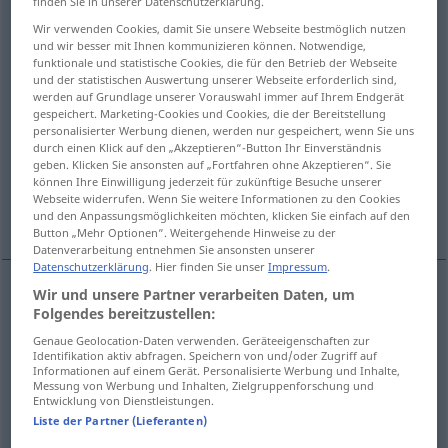
finden Sie in unserer Datenschutzerklärung.
Wir verwenden Cookies, damit Sie unsere Webseite bestmöglich nutzen
Übersicht aller Übersetzungen
und wir besser mit Ihnen kommunizieren können. Notwendige,
(Für mehr Details die Übersetzung anklicken/antippen)
funktionale und statistische Cookies, die für den Betrieb der Webseite
und der statistischen Auswertung unserer Webseite erforderlich sind,
werden auf Grundlage unserer Vorauswahl immer auf Ihrem Endgerät
liberare, lasciare libero
gespeichert. Marketing-Cookies und Cookies, die der Bereitstellung
personalisierter Werbung dienen, werden nur gespeichert, wenn Sie uns
durch einen Klick auf den „Akzeptieren“-Button Ihr Einverständnis
sbloccare, svincolare
aprire
geben. Klicken Sie ansonsten auf „Fortfahren ohne Akzeptieren“. Sie
können Ihre Einwilligung jederzeit für zukünftige Besuche unserer
Webseite widerrufen. Wenn Sie weitere Informationen zu den Cookies
Weitere Beispiele...
und den Anpassungsmöglichkeiten möchten, klicken Sie einfach auf den
Button „Mehr Optionen“. Weitergehende Hinweise zu der
Datenverarbeitung entnehmen Sie ansonsten unserer
Datenschutzerklärung
. Hier finden Sie unser
Impressum
.
Wir und unsere Partner verarbeiten Daten, um
Folgendes bereitzustellen:
liberare
,
lasciare
libero
freigeben
Gefangene
Genaue Geolocation-Daten verwenden. Geräteeigenschaften zur
Identifikation aktiv abfragen. Speichern von und/oder Zugriff auf
Informationen auf einem Gerät. Personalisierte Werbung und Inhalte,
sbloccare
,
svincolare
freigeben
Sperre aufheben
Messung von Werbung und Inhalten, Zielgruppenforschung und
Entwicklung von Dienstleistungen.
Liste der Partner (Lieferanten)