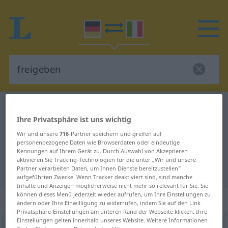
Deutsch-Italienisch Wörterbuch
freigeben
Ihre Privatsphäre ist uns wichtig
Deutsch-Italienisch Übersetzung
Wir und unsere
716
-Partner speichern und greifen auf
für "freigeben"
personenbezogene Daten wie Browserdaten oder eindeutige
Kennungen auf Ihrem Gerät zu. Durch Auswahl von Akzeptieren
aktivieren Sie Tracking-Technologien für die unter „Wir und unsere
"freigeben" Italienisch Übersetzung
Partner verarbeiten Daten, um Ihnen Dienste bereitzustellen“
aufgeführten Zwecke. Wenn Tracker deaktiviert sind, sind manche
Inhalte und Anzeigen möglicherweise nicht mehr so relevant für Sie. Sie
können dieses Menü jederzeit wieder aufrufen, um Ihre Einstellungen zu
„freigeben“
: transitives Verb
ändern oder Ihre Einwilligung zu widerrufen, indem Sie auf den Link
Privatsphäre-Einstellungen am unteren Rand der Webseite klicken. Ihre
Einstellungen gelten innerhalb unseres Website. Weitere Informationen
freigeben
v/t
<
irr
>