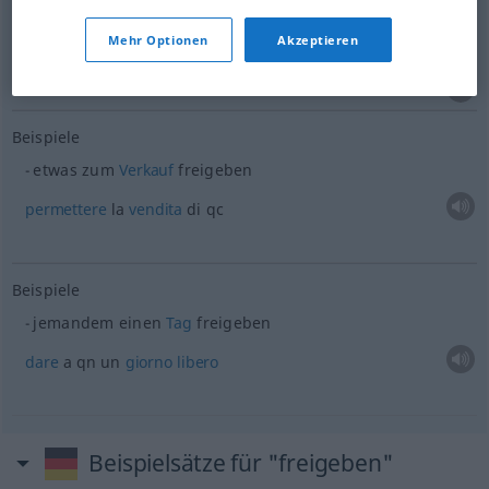
Mehr Optionen
Akzeptieren
aprire
freigeben
öffnen
Beispiele
etwas
zum
Verkauf
freigeben
permettere
la
vendita
di qc
Beispiele
jemandem einen
Tag
freigeben
dare
a qn un
giorno
libero
Beispielsätze für "freigeben"