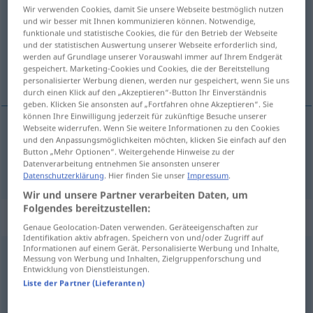
Wir verwenden Cookies, damit Sie unsere Webseite bestmöglich nutzen
und wir besser mit Ihnen kommunizieren können. Notwendige,
Übersicht aller Übersetzungen
funktionale und statistische Cookies, die für den Betrieb der Webseite
(Für mehr Details die Übersetzung anklicken/antippen)
und der statistischen Auswertung unserer Webseite erforderlich sind,
werden auf Grundlage unserer Vorauswahl immer auf Ihrem Endgerät
gespeichert. Marketing-Cookies und Cookies, die der Bereitstellung
senza parole
personalisierter Werbung dienen, werden nur gespeichert, wenn Sie uns
durch einen Klick auf den „Akzeptieren“-Button Ihr Einverständnis
geben. Klicken Sie ansonsten auf „Fortfahren ohne Akzeptieren“. Sie
können Ihre Einwilligung jederzeit für zukünftige Besuche unserer
Webseite widerrufen. Wenn Sie weitere Informationen zu den Cookies
und den Anpassungsmöglichkeiten möchten, klicken Sie einfach auf den
senza parole
sprachlos
Button „Mehr Optionen“. Weitergehende Hinweise zu der
Datenverarbeitung entnehmen Sie ansonsten unserer
Datenschutzerklärung
. Hier finden Sie unser
Impressum
.
Wir und unsere Partner verarbeiten Daten, um
Folgendes bereitzustellen:
„sprachlos“
: Adverb
Genaue Geolocation-Daten verwenden. Geräteeigenschaften zur
Identifikation aktiv abfragen. Speichern von und/oder Zugriff auf
Informationen auf einem Gerät. Personalisierte Werbung und Inhalte,
sprachlos
adv
Messung von Werbung und Inhalten, Zielgruppenforschung und
Entwicklung von Dienstleistungen.
Übersicht aller Übersetzungen
Liste der Partner (Lieferanten)
(Für mehr Details die Übersetzung anklicken/antippen)