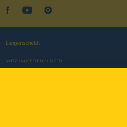
facebook
YouTube
Instagram
Langenscheidt
NUTZUNGSBEDINGUNGEN
DATENSCHUTZBESTIMMUNGEN
IMPRESSUM
PRIVATSPHÄRE-EINSTELLUNGEN
LATEINWÖRTERBUCH MIT CODE
Copyright © 2026 PONS Langenscheidt GmbH, Alle Rechte
vorbehalten.