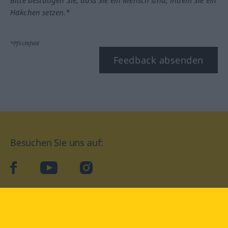
Bitte bestätigen Sie, dass Sie ein Mensch sind, indem Sie ein
Häkchen setzen.*
*Pflichtfeld
Feedback absenden
Besuchen Sie uns auf:
facebook
YouTube
Instagram
Langenscheidt