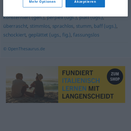
Mehr Optionen
Akzeptieren
verdattert (ugs.)
,
verständnislos
,
entgeistert
,
konsterniert (geh.)
,
perplex (ugs.)
,
platt (ugs.)
,
überrascht
,
stimmlos
,
sprachlos
,
stumm
,
baff (ugs.)
,
schockiert
,
geplättet (ugs., fig.)
,
fassungslos
© OpenThesaurus.de