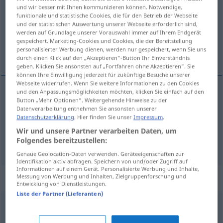
und wir besser mit Ihnen kommunizieren können. Notwendige,
funktionale und statistische Cookies, die für den Betrieb der Webseite
Übersicht aller Übersetzungen
und der statistischen Auswertung unserer Webseite erforderlich sind,
(Für mehr Details die Übersetzung anklicken/antippen)
werden auf Grundlage unserer Vorauswahl immer auf Ihrem Endgerät
gespeichert. Marketing-Cookies und Cookies, die der Bereitstellung
personalisierter Werbung dienen, werden nur gespeichert, wenn Sie uns
indeciso, irresoluto, perplesso
durch einen Klick auf den „Akzeptieren“-Button Ihr Einverständnis
geben. Klicken Sie ansonsten auf „Fortfahren ohne Akzeptieren“. Sie
können Ihre Einwilligung jederzeit für zukünftige Besuche unserer
Webseite widerrufen. Wenn Sie weitere Informationen zu den Cookies
und den Anpassungsmöglichkeiten möchten, klicken Sie einfach auf den
Button „Mehr Optionen“. Weitergehende Hinweise zu der
indeciso
,
irresoluto
ratlos
Datenverarbeitung entnehmen Sie ansonsten unserer
Datenschutzerklärung
. Hier finden Sie unser
Impressum
.
perplesso
ratlos
hilflos
Wir und unsere Partner verarbeiten Daten, um
Folgendes bereitzustellen:
Genaue Geolocation-Daten verwenden. Geräteeigenschaften zur
Identifikation aktiv abfragen. Speichern von und/oder Zugriff auf
Informationen auf einem Gerät. Personalisierte Werbung und Inhalte,
Synonyme für "ratlos"
Messung von Werbung und Inhalten, Zielgruppenforschung und
Entwicklung von Dienstleistungen.
Liste der Partner (Lieferanten)
unentschlossen
,
unentschieden
,
unschlüssig