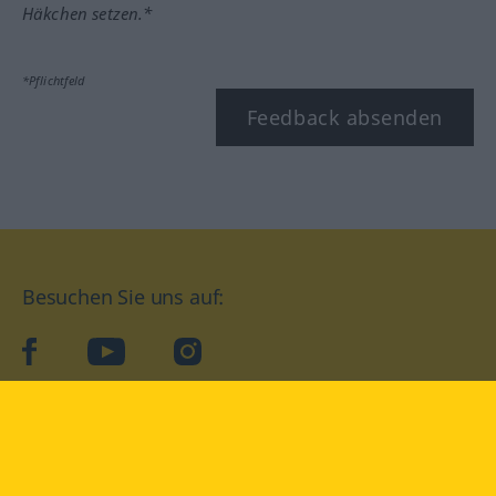
Häkchen setzen.*
*Pflichtfeld
Feedback absenden
Besuchen Sie uns auf:
facebook
YouTube
Instagram
Langenscheidt