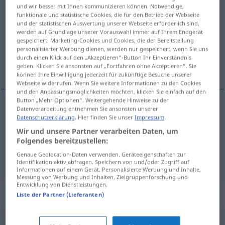
und wir besser mit Ihnen kommunizieren können. Notwendige,
geplättet
pperf
u.
adj
funktionale und statistische Cookies, die für den Betrieb der Webseite
und der statistischen Auswertung unserer Webseite erforderlich sind,
Übersicht aller Übersetzungen
werden auf Grundlage unserer Vorauswahl immer auf Ihrem Endgerät
gespeichert. Marketing-Cookies und Cookies, die der Bereitstellung
(Für mehr Details die Übersetzung anklicken/antippen)
personalisierter Werbung dienen, werden nur gespeichert, wenn Sie uns
durch einen Klick auf den „Akzeptieren“-Button Ihr Einverständnis
sbalordito, allibito
geben. Klicken Sie ansonsten auf „Fortfahren ohne Akzeptieren“. Sie
können Ihre Einwilligung jederzeit für zukünftige Besuche unserer
Webseite widerrufen. Wenn Sie weitere Informationen zu den Cookies
und den Anpassungsmöglichkeiten möchten, klicken Sie einfach auf den
Button „Mehr Optionen“. Weitergehende Hinweise zu der
Datenverarbeitung entnehmen Sie ansonsten unserer
plätten
geplättet → siehe „
“
Datenschutzerklärung
. Hier finden Sie unser
Impressum
.
Wir und unsere Partner verarbeiten Daten, um
Folgendes bereitzustellen:
Genaue Geolocation-Daten verwenden. Geräteeigenschaften zur
sbalordito
,
allibito
geplättet
UMG
Identifikation aktiv abfragen. Speichern von und/oder Zugriff auf
Informationen auf einem Gerät. Personalisierte Werbung und Inhalte,
Messung von Werbung und Inhalten, Zielgruppenforschung und
Entwicklung von Dienstleistungen.
Synonyme für "geplättet"
Liste der Partner (Lieferanten)