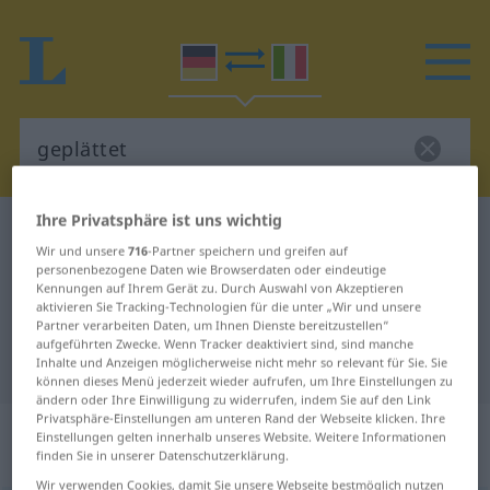
Ihre Privatsphäre ist uns wichtig
Deutsch-Italienisch Wörterbuch
geplättet
Wir und unsere
716
-Partner speichern und greifen auf
Deutsch-Italienisch Übersetzung
personenbezogene Daten wie Browserdaten oder eindeutige
Kennungen auf Ihrem Gerät zu. Durch Auswahl von Akzeptieren
für "geplättet"
aktivieren Sie Tracking-Technologien für die unter „Wir und unsere
Partner verarbeiten Daten, um Ihnen Dienste bereitzustellen“
aufgeführten Zwecke. Wenn Tracker deaktiviert sind, sind manche
"geplättet" Italienisch Übersetzung
Inhalte und Anzeigen möglicherweise nicht mehr so relevant für Sie. Sie
können dieses Menü jederzeit wieder aufrufen, um Ihre Einstellungen zu
ändern oder Ihre Einwilligung zu widerrufen, indem Sie auf den Link
Privatsphäre-Einstellungen am unteren Rand der Webseite klicken. Ihre
„geplättet“
: Partizip Perfekt |
Einstellungen gelten innerhalb unseres Website. Weitere Informationen
Adjektiv
finden Sie in unserer Datenschutzerklärung.
Wir verwenden Cookies, damit Sie unsere Webseite bestmöglich nutzen