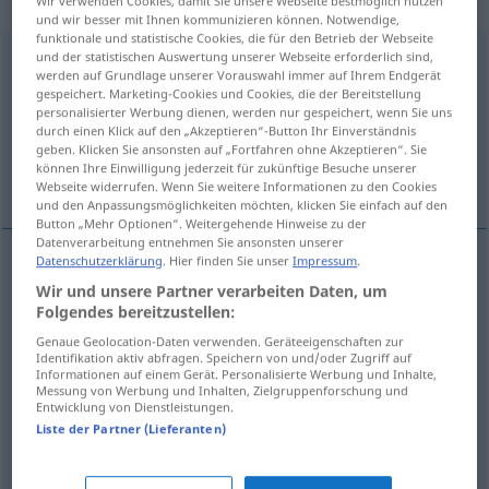
Adjektiv
Wir verwenden Cookies, damit Sie unsere Webseite bestmöglich nutzen
und wir besser mit Ihnen kommunizieren können. Notwendige,
funktionale und statistische Cookies, die für den Betrieb der Webseite
und der statistischen Auswertung unserer Webseite erforderlich sind,
schockiert
pperf
u.
adj
werden auf Grundlage unserer Vorauswahl immer auf Ihrem Endgerät
gespeichert. Marketing-Cookies und Cookies, die der Bereitstellung
Übersicht aller Übersetzungen
personalisierter Werbung dienen, werden nur gespeichert, wenn Sie uns
(Für mehr Details die Übersetzung anklicken/antippen)
durch einen Klick auf den „Akzeptieren“-Button Ihr Einverständnis
geben. Klicken Sie ansonsten auf „Fortfahren ohne Akzeptieren“. Sie
können Ihre Einwilligung jederzeit für zukünftige Besuche unserer
essere scandalizzato da...
Webseite widerrufen. Wenn Sie weitere Informationen zu den Cookies
und den Anpassungsmöglichkeiten möchten, klicken Sie einfach auf den
Button „Mehr Optionen“. Weitergehende Hinweise zu der
Datenverarbeitung entnehmen Sie ansonsten unserer
Datenschutzerklärung
. Hier finden Sie unser
Impressum
.
schockieren
Wir und unsere Partner verarbeiten Daten, um
schockiert → siehe „
“
Folgendes bereitzustellen:
Genaue Geolocation-Daten verwenden. Geräteeigenschaften zur
Beispiele
Identifikation aktiv abfragen. Speichern von und/oder Zugriff auf
Informationen auf einem Gerät. Personalisierte Werbung und Inhalte,
über
etwas
schockiert
sein
Messung von Werbung und Inhalten, Zielgruppenforschung und
Entwicklung von Dienstleistungen.
essere
scandalizzato
da,
per
qc
Liste der Partner (Lieferanten)