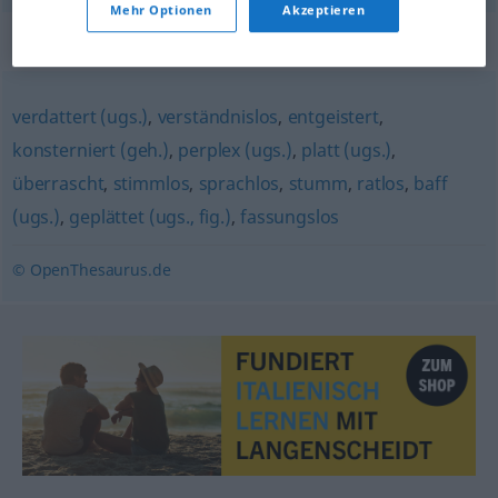
Mehr Optionen
Akzeptieren
Synonyme für "schockiert"
verdattert (ugs.)
,
verständnislos
,
entgeistert
,
konsterniert (geh.)
,
perplex (ugs.)
,
platt (ugs.)
,
überrascht
,
stimmlos
,
sprachlos
,
stumm
,
ratlos
,
baff
(ugs.)
,
geplättet (ugs., fig.)
,
fassungslos
© OpenThesaurus.de