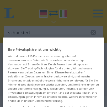
Ihre Privatsphäre ist uns wichtig
Deutsch-Italienisch Wörterbuch
schockiert
Wir und unsere
716
-Partner speichern und greifen auf
Deutsch-Italienisch Übersetzung
personenbezogene Daten wie Browserdaten oder eindeutige
Kennungen auf Ihrem Gerät zu. Durch Auswahl von Akzeptieren
für "schockiert"
aktivieren Sie Tracking-Technologien für die unter „Wir und unsere
Partner verarbeiten Daten, um Ihnen Dienste bereitzustellen“
aufgeführten Zwecke. Wenn Tracker deaktiviert sind, sind manche
"schockiert" Italienisch
Inhalte und Anzeigen möglicherweise nicht mehr so relevant für Sie. Sie
können dieses Menü jederzeit wieder aufrufen, um Ihre Einstellungen zu
Übersetzung
ändern oder Ihre Einwilligung zu widerrufen, indem Sie auf den Link
Privatsphäre-Einstellungen am unteren Rand der Webseite klicken. Ihre
Einstellungen gelten innerhalb unseres Website. Weitere Informationen
„schockiert“
: Partizip Perfekt |
finden Sie in unserer Datenschutzerklärung.