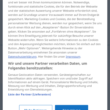
und wir besser mit Ihnen kommunizieren können. Notwendige,
funktionale und statistische Cookies, die für den Betrieb der Webseite
konsterniert
adj
und der statistischen Auswertung unserer Webseite erforderlich sind,
werden auf Grundlage unserer Vorauswahl immer auf Ihrem Endgerät
Übersicht aller Übersetzungen
gespeichert. Marketing-Cookies und Cookies, die der Bereitstellung
(Für mehr Details die Übersetzung anklicken/antippen)
personalisierter Werbung dienen, werden nur gespeichert, wenn Sie uns
durch einen Klick auf den „Akzeptieren“-Button Ihr Einverständnis
geben. Klicken Sie ansonsten auf „Fortfahren ohne Akzeptieren“. Sie
costernato
können Ihre Einwilligung jederzeit für zukünftige Besuche unserer
Webseite widerrufen. Wenn Sie weitere Informationen zu den Cookies
und den Anpassungsmöglichkeiten möchten, klicken Sie einfach auf den
Button „Mehr Optionen“. Weitergehende Hinweise zu der
Datenverarbeitung entnehmen Sie ansonsten unserer
Datenschutzerklärung
. Hier finden Sie unser
Impressum
.
costernato
konsterniert
Wir und unsere Partner verarbeiten Daten, um
Folgendes bereitzustellen:
Genaue Geolocation-Daten verwenden. Geräteeigenschaften zur
Synonyme für "konsterniert"
Identifikation aktiv abfragen. Speichern von und/oder Zugriff auf
Informationen auf einem Gerät. Personalisierte Werbung und Inhalte,
Messung von Werbung und Inhalten, Zielgruppenforschung und
Entwicklung von Dienstleistungen.
verdattert (ugs.)
,
verständnislos
,
entgeistert
,
perplex
Liste der Partner (Lieferanten)
(ugs.)
,
platt (ugs.)
,
überrascht
,
stimmlos
,
sprachlos
,
stumm
,
ratlos
,
baff (ugs.)
,
schockiert
,
geplättet (ugs.,
Mehr Optionen
Akzeptieren