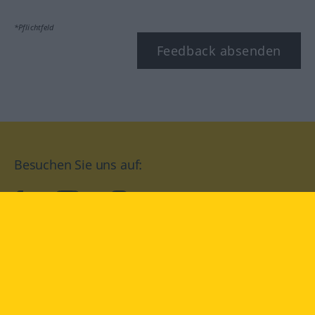
*Pflichtfeld
Feedback absenden
Besuchen Sie uns auf:
facebook
YouTube
Instagram
Langenscheidt