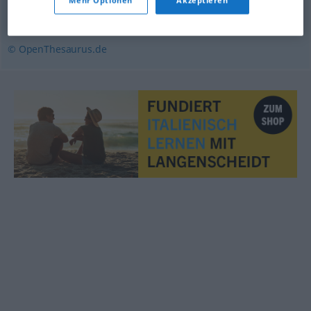
fig.)
,
fassungslos
© OpenThesaurus.de