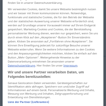
finden Sie in unserer Datenschutzerklärung.
herausholen
v/t
Wir verwenden Cookies, damit Sie unsere Webseite bestmöglich nutzen
und wir besser mit Ihnen kommunizieren können. Notwendige,
Übersicht aller Übersetzungen
funktionale und statistische Cookies, die für den Betrieb der Webseite
und der statistischen Auswertung unserer Webseite erforderlich sind,
(Für mehr Details die Übersetzung anklicken/antippen)
werden auf Grundlage unserer Vorauswahl immer auf Ihrem Endgerät
gespeichert. Marketing-Cookies und Cookies, die der Bereitstellung
tirar fuori
liberare
ottenere
personalisierter Werbung dienen, werden nur gespeichert, wenn Sie uns
durch einen Klick auf den „Akzeptieren“-Button Ihr Einverständnis
geben. Klicken Sie ansonsten auf „Fortfahren ohne Akzeptieren“. Sie
Weitere Beispiele...
können Ihre Einwilligung jederzeit für zukünftige Besuche unserer
Webseite widerrufen. Wenn Sie weitere Informationen zu den Cookies
und den Anpassungsmöglichkeiten möchten, klicken Sie einfach auf den
Button „Mehr Optionen“. Weitergehende Hinweise zu der
Datenverarbeitung entnehmen Sie ansonsten unserer
Datenschutzerklärung
. Hier finden Sie unser
Impressum
.
tirar
fuori
herausholen
Wir und unsere Partner verarbeiten Daten, um
Folgendes bereitzustellen:
Beispiele
Genaue Geolocation-Daten verwenden. Geräteeigenschaften zur
Identifikation aktiv abfragen. Speichern von und/oder Zugriff auf
eine
Antwort
aus jemandem herausholen
FIG
Informationen auf einem Gerät. Personalisierte Werbung und Inhalte,
Messung von Werbung und Inhalten, Zielgruppenforschung und
Entwicklung von Dienstleistungen.
strappare
una
risposta
a qn
Liste der Partner (Lieferanten)