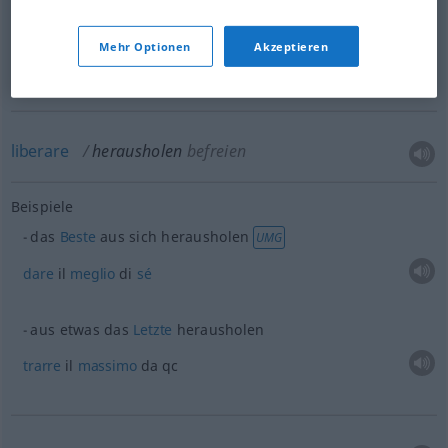
man holt aus ihm
kein
Wort
heraus
UMG
Mehr Optionen
Akzeptieren
non gli
si
cava
una
parola
di
bocca
liberare
herausholen
befreien
Beispiele
das
Beste
aus sich herausholen
UMG
dare
il
meglio
di
sé
aus
etwas
das
Letzte
herausholen
trarre
il
massimo
da qc