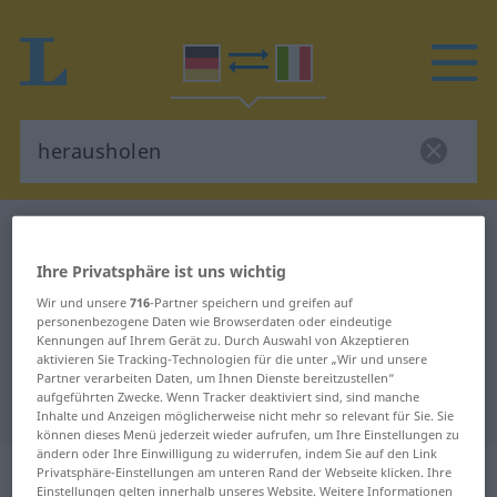
Deutsch-Italienisch Wörterbuch
herausholen
Deutsch-Italienisch Übersetzung
Ihre Privatsphäre ist uns wichtig
für "herausholen"
Wir und unsere
716
-Partner speichern und greifen auf
personenbezogene Daten wie Browserdaten oder eindeutige
Kennungen auf Ihrem Gerät zu. Durch Auswahl von Akzeptieren
aktivieren Sie Tracking-Technologien für die unter „Wir und unsere
"herausholen" Italienisch
Partner verarbeiten Daten, um Ihnen Dienste bereitzustellen“
aufgeführten Zwecke. Wenn Tracker deaktiviert sind, sind manche
Übersetzung
Inhalte und Anzeigen möglicherweise nicht mehr so relevant für Sie. Sie
können dieses Menü jederzeit wieder aufrufen, um Ihre Einstellungen zu
ändern oder Ihre Einwilligung zu widerrufen, indem Sie auf den Link
„herausholen“
: transitives Verb
Privatsphäre-Einstellungen am unteren Rand der Webseite klicken. Ihre
Einstellungen gelten innerhalb unseres Website. Weitere Informationen