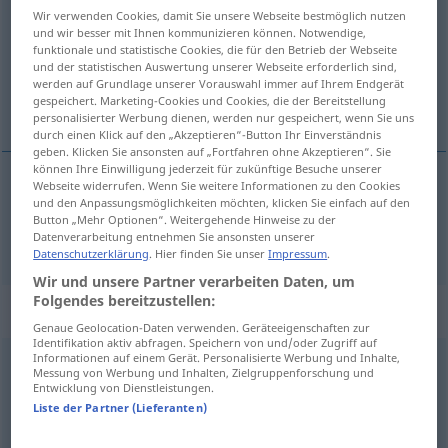
Wir verwenden Cookies, damit Sie unsere Webseite bestmöglich nutzen
und wir besser mit Ihnen kommunizieren können. Notwendige,
Übersicht aller Übersetzungen
funktionale und statistische Cookies, die für den Betrieb der Webseite
(Für mehr Details die Übersetzung anklicken/antippen)
und der statistischen Auswertung unserer Webseite erforderlich sind,
werden auf Grundlage unserer Vorauswahl immer auf Ihrem Endgerät
gespeichert. Marketing-Cookies und Cookies, die der Bereitstellung
μύτη
personalisierter Werbung dienen, werden nur gespeichert, wenn Sie uns
durch einen Klick auf den „Akzeptieren“-Button Ihr Einverständnis
geben. Klicken Sie ansonsten auf „Fortfahren ohne Akzeptieren“. Sie
können Ihre Einwilligung jederzeit für zukünftige Besuche unserer
Webseite widerrufen. Wenn Sie weitere Informationen zu den Cookies
und den Anpassungsmöglichkeiten möchten, klicken Sie einfach auf den
μύτη
f
Nase
Button „Mehr Optionen“. Weitergehende Hinweise zu der
Datenverarbeitung entnehmen Sie ansonsten unserer
Datenschutzerklärung
. Hier finden Sie unser
Impressum
.
Wir und unsere Partner verarbeiten Daten, um
Folgendes bereitzustellen:
Beispielsätze für "Nase"
Genaue Geolocation-Daten verwenden. Geräteeigenschaften zur
Identifikation aktiv abfragen. Speichern von und/oder Zugriff auf
Informationen auf einem Gerät. Personalisierte Werbung und Inhalte,
Messung von Werbung und Inhalten, Zielgruppenforschung und
in der Nase
popeln
Entwicklung von Dienstleistungen.
σκαλίζω
τη
μύτη
μου
Liste der Partner (Lieferanten)