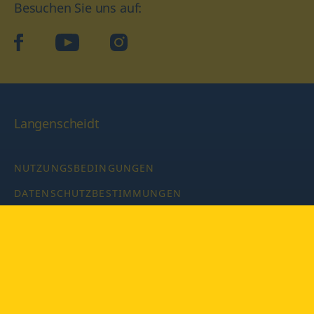
Besuchen Sie uns auf:
facebook
YouTube
Instagram
Langenscheidt
NUTZUNGSBEDINGUNGEN
DATENSCHUTZBESTIMMUNGEN
IMPRESSUM
PRIVATSPHÄRE-EINSTELLUNGEN
LATEINWÖRTERBUCH MIT CODE
Copyright © 2026 PONS Langenscheidt GmbH, Alle Rechte