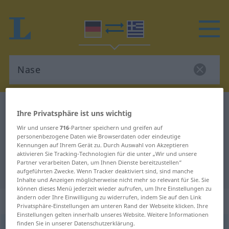
Deutsch-Griechisch Wörterbuch
Nase
Ihre Privatsphäre ist uns wichtig
Deutsch-Griechisch Übersetzung
Wir und unsere
716
-Partner speichern und greifen auf
personenbezogene Daten wie Browserdaten oder eindeutige
für "Nase"
Kennungen auf Ihrem Gerät zu. Durch Auswahl von Akzeptieren
aktivieren Sie Tracking-Technologien für die unter „Wir und unsere
Partner verarbeiten Daten, um Ihnen Dienste bereitzustellen“
"Nase" Griechisch Übersetzung
aufgeführten Zwecke. Wenn Tracker deaktiviert sind, sind manche
Inhalte und Anzeigen möglicherweise nicht mehr so relevant für Sie. Sie
können dieses Menü jederzeit wieder aufrufen, um Ihre Einstellungen zu
ändern oder Ihre Einwilligung zu widerrufen, indem Sie auf den Link
„Nase“
: Femininum, weiblich
Privatsphäre-Einstellungen am unteren Rand der Webseite klicken. Ihre
Einstellungen gelten innerhalb unseres Website. Weitere Informationen
finden Sie in unserer Datenschutzerklärung.
Nase
f
<
-
;
-n
>