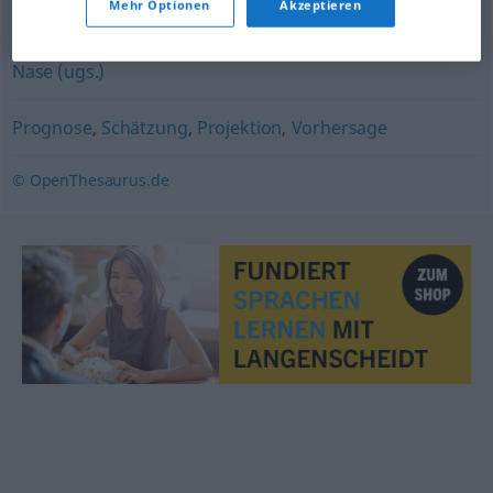
Mehr Optionen
Akzeptieren
Zacke
,
Zinke
,
Ecke
,
Spitze
,
Kante
Nase (ugs.)
Prognose
,
Schätzung
,
Projektion
,
Vorhersage
© OpenThesaurus.de