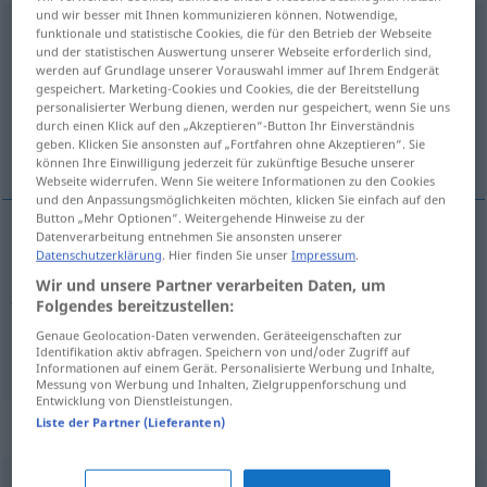
und wir besser mit Ihnen kommunizieren können. Notwendige,
Vorsprung
m
funktionale und statistische Cookies, die für den Betrieb der Webseite
und der statistischen Auswertung unserer Webseite erforderlich sind,
werden auf Grundlage unserer Vorauswahl immer auf Ihrem Endgerät
Übersicht aller Übersetzungen
gespeichert. Marketing-Cookies und Cookies, die der Bereitstellung
(Für mehr Details die Übersetzung anklicken/antippen)
personalisierter Werbung dienen, werden nur gespeichert, wenn Sie uns
durch einen Klick auf den „Akzeptieren“-Button Ihr Einverständnis
geben. Klicken Sie ansonsten auf „Fortfahren ohne Akzeptieren“. Sie
προβάδισμα, προεξοχή
können Ihre Einwilligung jederzeit für zukünftige Besuche unserer
Webseite widerrufen. Wenn Sie weitere Informationen zu den Cookies
und den Anpassungsmöglichkeiten möchten, klicken Sie einfach auf den
Button „Mehr Optionen“. Weitergehende Hinweise zu der
Datenverarbeitung entnehmen Sie ansonsten unserer
Datenschutzerklärung
. Hier finden Sie unser
Impressum
.
προβάδισμα
n
Vorsprung
zeitlicher, räumlicher
Wir und unsere Partner verarbeiten Daten, um
Abstand, Vorteil
Folgendes bereitzustellen:
Genaue Geolocation-Daten verwenden. Geräteeigenschaften zur
προεξοχή
f
Vorsprung
Fels
ARCH
Identifikation aktiv abfragen. Speichern von und/oder Zugriff auf
Informationen auf einem Gerät. Personalisierte Werbung und Inhalte,
Messung von Werbung und Inhalten, Zielgruppenforschung und
Entwicklung von Dienstleistungen.
Liste der Partner (Lieferanten)
Synonyme für "Vorsprung"