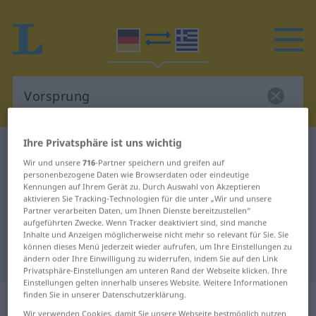
Ihre Privatsphäre ist uns wichtig
Deutsch-Griechisch Wörterbuch
Vorsprung
Wir und unsere
716
-Partner speichern und greifen auf
Deutsch-Griechisch Übersetzung
personenbezogene Daten wie Browserdaten oder eindeutige
Kennungen auf Ihrem Gerät zu. Durch Auswahl von Akzeptieren
für "Vorsprung"
aktivieren Sie Tracking-Technologien für die unter „Wir und unsere
Partner verarbeiten Daten, um Ihnen Dienste bereitzustellen“
aufgeführten Zwecke. Wenn Tracker deaktiviert sind, sind manche
"Vorsprung" Griechisch
Inhalte und Anzeigen möglicherweise nicht mehr so relevant für Sie. Sie
können dieses Menü jederzeit wieder aufrufen, um Ihre Einstellungen zu
Übersetzung
ändern oder Ihre Einwilligung zu widerrufen, indem Sie auf den Link
Privatsphäre-Einstellungen am unteren Rand der Webseite klicken. Ihre
Einstellungen gelten innerhalb unseres Website. Weitere Informationen
finden Sie in unserer Datenschutzerklärung.
„Vorsprung“
: Maskulinum, männlich
Wir verwenden Cookies, damit Sie unsere Webseite bestmöglich nutzen