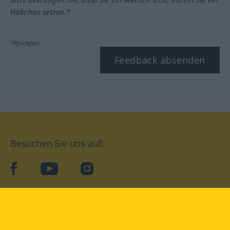
Häkchen setzen.*
*Pflichtfeld
Feedback absenden
Besuchen Sie uns auf:
facebook
YouTube
Instagram
Langenscheidt