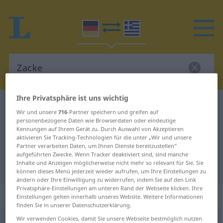
Ihre Privatsphäre ist uns wichtig
Deutsch-Griechisch Wörterbuch
Zacke
Wir und unsere
716
-Partner speichern und greifen auf
Deutsch-Griechisch Übersetzung
personenbezogene Daten wie Browserdaten oder eindeutige
Kennungen auf Ihrem Gerät zu. Durch Auswahl von Akzeptieren
für "Zacke"
aktivieren Sie Tracking-Technologien für die unter „Wir und unsere
Partner verarbeiten Daten, um Ihnen Dienste bereitzustellen“
aufgeführten Zwecke. Wenn Tracker deaktiviert sind, sind manche
Inhalte und Anzeigen möglicherweise nicht mehr so relevant für Sie. Sie
"Zacke" Griechisch Übersetzung
können dieses Menü jederzeit wieder aufrufen, um Ihre Einstellungen zu
ändern oder Ihre Einwilligung zu widerrufen, indem Sie auf den Link
Privatsphäre-Einstellungen am unteren Rand der Webseite klicken. Ihre
„Zacke“
: Femininum, weiblich
Einstellungen gelten innerhalb unseres Website. Weitere Informationen
finden Sie in unserer Datenschutzerklärung.
Wir verwenden Cookies, damit Sie unsere Webseite bestmöglich nutzen
Zacke
f
<
-
;
-n
>
Zacken
m
<
-s
;
-
>
REG