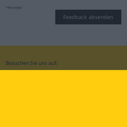
*Pflichtfeld
Feedback absenden
Besuchen Sie uns auf:
facebook
YouTube
Instagram
Langenscheidt