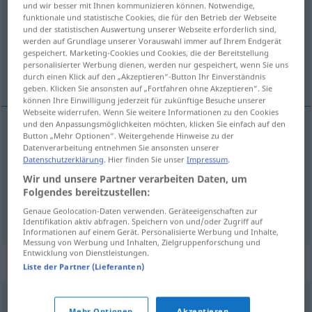
und wir besser mit Ihnen kommunizieren können. Notwendige,
funktionale und statistische Cookies, die für den Betrieb der Webseite
Übersicht aller Übersetzungen
und der statistischen Auswertung unserer Webseite erforderlich sind,
werden auf Grundlage unserer Vorauswahl immer auf Ihrem Endgerät
(Für mehr Details die Übersetzung anklicken/antippen)
gespeichert. Marketing-Cookies und Cookies, die der Bereitstellung
personalisierter Werbung dienen, werden nur gespeichert, wenn Sie uns
μύτη, αιχμή, δόντι
durch einen Klick auf den „Akzeptieren“-Button Ihr Einverständnis
geben. Klicken Sie ansonsten auf „Fortfahren ohne Akzeptieren“. Sie
können Ihre Einwilligung jederzeit für zukünftige Besuche unserer
Webseite widerrufen. Wenn Sie weitere Informationen zu den Cookies
und den Anpassungsmöglichkeiten möchten, klicken Sie einfach auf den
Button „Mehr Optionen“. Weitergehende Hinweise zu der
μύτη
f
Zacke
Datenverarbeitung entnehmen Sie ansonsten unserer
Datenschutzerklärung
. Hier finden Sie unser
Impressum
.
αιχμή
f
Zacke
Wir und unsere Partner verarbeiten Daten, um
Folgendes bereitzustellen:
δόντι
n
Zacke
Genaue Geolocation-Daten verwenden. Geräteeigenschaften zur
TECH
Identifikation aktiv abfragen. Speichern von und/oder Zugriff auf
Informationen auf einem Gerät. Personalisierte Werbung und Inhalte,
Messung von Werbung und Inhalten, Zielgruppenforschung und
Entwicklung von Dienstleistungen.
Synonyme für "Zacke"
Liste der Partner (Lieferanten)
Zinke
,
Ecke
,
Spitze
,
Kante
,
Vorsprung
Mehr Optionen
Akzeptieren