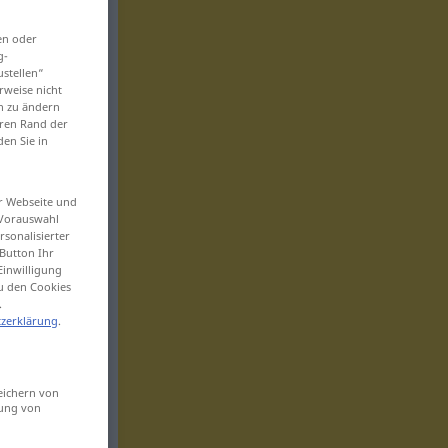
en oder
g-
ustellen“
rweise nicht
en zu ändern
eren Rand der
den Sie in
er Webseite und
 Vorauswahl
sonalisierter
Button Ihr
Einwilligung
zu den Cookies
.
zerklärung
.
eichern von
sung von