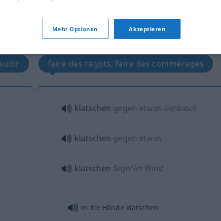
Mehr Optionen
Akzeptieren
tippen)
audir
faire des ragots, faire des commérages
klatschen
gegen etwas
Geräusch
klatschen
gegen etwas
klatschen
Segel im Wind
in die Hände klatschen