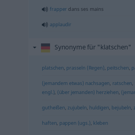
frapper
dans ses mains
applaudir
Synonyme für "klatschen"
platschen
,
prasseln (Regen)
,
peitschen
,
p
(jemandem etwas) nachsagen
,
ratschen
,
engl.)
,
(über jemanden) herziehen
,
(jema
gutheißen
,
zujubeln
,
huldigen
,
bejubeln
,
haften
,
pappen (ugs.)
,
kleben