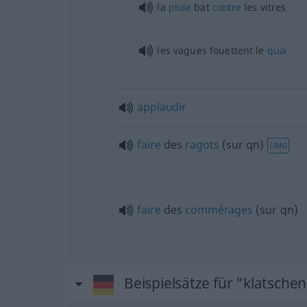
la
pluie
bat
contre
les vitres
les vagues fouettent le
quai
applaudir
faire
des
ragots
(
sur
qn
)
UMG
faire
des
commérages
(
sur
qn
)
Beispielsätze für "klatsche