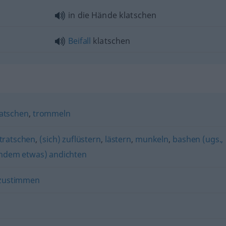
in die Hände klatschen
Beifall
klatschen
atschen
,
trommeln
tratschen
,
(sich) zuflüstern
,
lästern
,
munkeln
,
bashen (ugs.,
ndem etwas) andichten
zustimmen