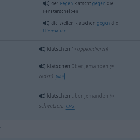
der
Regen
klatscht
gegen
die
Fensterscheiben
die Wellen klatschen
gegen
die
Ufermauer
klatschen
(≈ applaudieren)
klatschen
über jemanden
(≈
reden)
UMG
klatschen
über jemanden
(≈
schwätzen)
UMG
n"