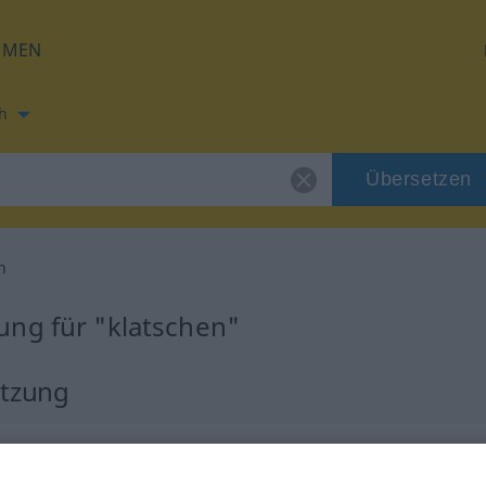
HMEN
h
Übersetzen
n
ung für "klatschen"
etzung
b