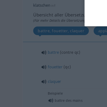
klatschen
v/i
Übersicht aller Übersetzungen
(Für mehr Details die Übersetzung anklicken/an
battre, fouetter, claquer
appl
battre
(
contre
qc
)
fouetter
(
qc
)
claquer
Beispiele
battre des mains