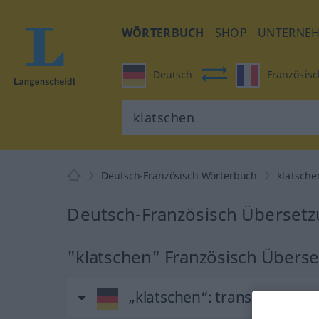
WÖRTERBUCH
SHOP
UNTERNE
Deutsch
Französisc
Deutsch-Französisch Wörterbuch
klatsche
Deutsch-Französisch Übersetz
"klatschen" Französisch Übers
„klatschen“
: transitives Ver