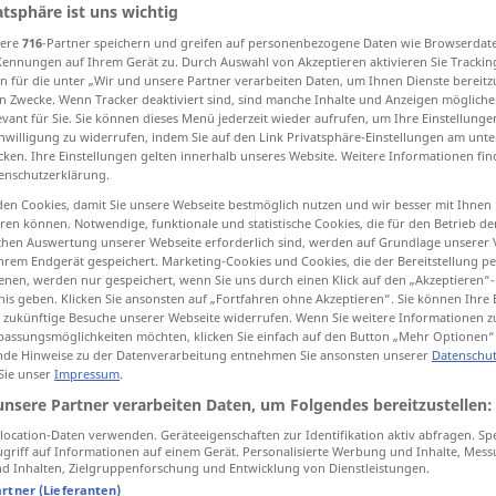
atsphäre ist uns wichtig
sere
716
-Partner speichern und greifen auf personenbezogene Daten wie Browserdat
Kennungen auf Ihrem Gerät zu. Durch Auswahl von Akzeptieren aktivieren Sie Trackin
n für die unter „Wir und unsere Partner verarbeiten Daten, um Ihnen Dienste bereitz
tippen)
n Zwecke. Wenn Tracker deaktiviert sind, sind manche Inhalte und Anzeigen mögliche
evant für Sie. Sie können dieses Menü jederzeit wieder aufrufen, um Ihre Einstellung
inwilligung zu widerrufen, indem Sie auf den Link Privatsphäre-Einstellungen am unt
cken. Ihre Einstellungen gelten innerhalb unseres Website. Weitere Informationen fin
enschutzerklärung.
en Cookies, damit Sie unsere Webseite bestmöglich nutzen und wir besser mit Ihnen
en können. Notwendige, funktionale und statistische Cookies, die für den Betrieb d
klatschen
Takt
ischen Auswertung unserer Webseite erforderlich sind, werden auf Grundlage unserer
hrem Endgerät gespeichert. Marketing-Cookies und Cookies, die der Bereitstellung per
nen, werden nur gespeichert, wenn Sie uns durch einen Klick auf den „Akzeptieren“-
nis geben. Klicken Sie ansonsten auf „Fortfahren ohne Akzeptieren“. Sie können Ihre 
ür zukünftige Besuche unserer Webseite widerrufen. Wenn Sie weitere Informationen 
etwas
an die
Wand
klatschen
assungsmöglichkeiten möchten, klicken Sie einfach auf den Button „Mehr Optionen“
de Hinweise zu der Datenverarbeitung entnehmen Sie ansonsten unserer
Datenschut
jemandem
Beifall
klatschen
 Sie unser
Impressum
.
unsere Partner verarbeiten Daten, um Folgendes bereitzustellen:
ocation-Daten verwenden. Geräteeigenschaften zur Identifikation aktiv abfragen. Sp
griff auf Informationen auf einem Gerät. Personalisierte Werbung und Inhalte, Mes
erb
 Inhalten, Zielgruppenforschung und Entwicklung von Dienstleistungen.
artner (Lieferanten)