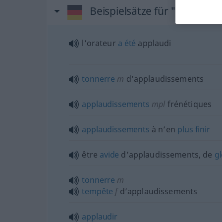
Beispielsätze für "Beifall"
l’orateur
a
été
applaudi
tonnerre
m
d’applaudissements
applaudissements
mpl
frénétiques
applaudissements
à n’en
plus
finir
être
avide
d’applaudissements, de
gl
tonnerre
m
tempête
f
d’applaudissements
applaudir