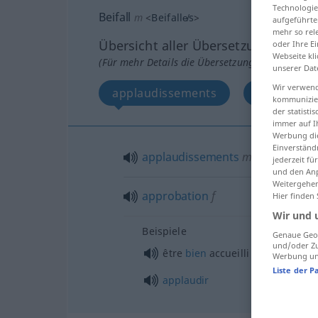
Technologie
Beifall
m
<
Beifalle̸s
>
aufgeführte
mehr so rel
Übersicht aller Übersetzungen
oder Ihre E
Webseite kli
(Für mehr Details die Übersetzung anklicken/an
unserer Dat
Wir verwend
applaudissements
approbati
kommunizier
der statist
immer auf I
Werbung die
Einverständ
applaudissements
mpl
jederzeit f
und den Anp
Weitergehen
approbation
f
Hier finden
Wir und 
Beispiele
Genaue Geol
und/oder Zu
être
bien
accueilli
Werbung und
Liste der P
applaudir