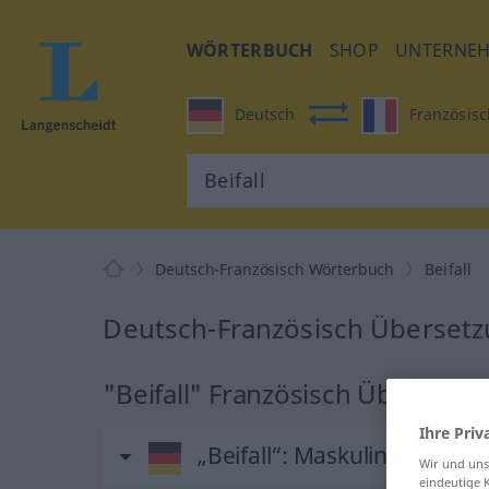
WÖRTERBUCH
SHOP
UNTERNE
Deutsch
Französisc
Deutsch-Französisch Wörterbuch
Beifall
Deutsch-Französisch Übersetzu
"Beifall" Französisch Übersetz
Ihre Priv
„Beifall“
: Maskulinum
Wir und un
eindeutige 