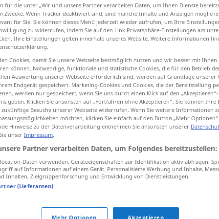
n für die unter „Wir und unsere Partner verarbeiten Daten, um Ihnen Dienste bereitz
n Zwecke. Wenn Tracker deaktiviert sind, sind manche Inhalte und Anzeigen mögliche
evant für Sie. Sie können dieses Menü jederzeit wieder aufrufen, um Ihre Einstellung
inwilligung zu widerrufen, indem Sie auf den Link Privatsphäre-Einstellungen am unt
cken. Ihre Einstellungen gelten innerhalb unseres Website. Weitere Informationen fin
tippen)
enschutzerklärung.
en Cookies, damit Sie unsere Webseite bestmöglich nutzen und wir besser mit Ihnen
on
en können. Notwendige, funktionale und statistische Cookies, die für den Betrieb d
ischen Auswertung unserer Webseite erforderlich sind, werden auf Grundlage unserer
hrem Endgerät gespeichert. Marketing-Cookies und Cookies, die der Bereitstellung per
nen, werden nur gespeichert, wenn Sie uns durch einen Klick auf den „Akzeptieren“-
nis geben. Klicken Sie ansonsten auf „Fortfahren ohne Akzeptieren“. Sie können Ihre 
Beifall
ür zukünftige Besuche unserer Webseite widerrufen. Wenn Sie weitere Informationen 
assungsmöglichkeiten möchten, klicken Sie einfach auf den Button „Mehr Optionen“
de Hinweise zu der Datenverarbeitung entnehmen Sie ansonsten unserer
Datenschut
Beifall
(≈ Zustimmung)
 Sie unser
Impressum
.
unsere Partner verarbeiten Daten, um Folgendes bereitzustellen:
ocation-Daten verwenden. Geräteeigenschaften zur Identifikation aktiv abfragen. Sp
griff auf Informationen auf einem Gerät. Personalisierte Werbung und Inhalte, Mes
Beifall
finden
 Inhalten, Zielgruppenforschung und Entwicklung von Dienstleistungen.
artner (Lieferanten)
Beifall
klatschen
Mehr Optionen
Akzeptieren