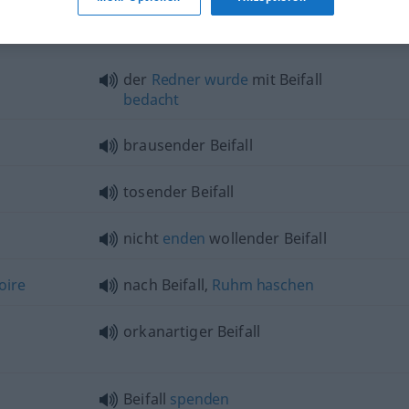
der
Redner
wurde
mit Beifall
bedacht
brausender Beifall
tosender Beifall
nicht
enden
wollender Beifall
oire
nach Beifall,
Ruhm
haschen
orkanartiger Beifall
Beifall
spenden