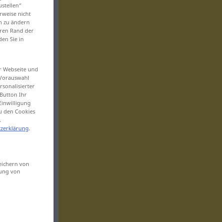
ustellen“
rweise nicht
en zu ändern
eren Rand der
den Sie in
er Webseite und
 Vorauswahl
sonalisierter
Button Ihr
Einwilligung
zu den Cookies
.
zerklärung
.
eichern von
sung von