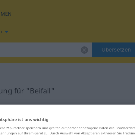
HMEN
h
Übersetzen
ng für "Beifall"
ung
atsphäre ist uns wichtig
sere
716
-Partner speichern und greifen auf personenbezogene Daten wie Browserdat
Kennungen auf Ihrem Gerät zu. Durch Auswahl von Akzeptieren aktivieren Sie Trackin