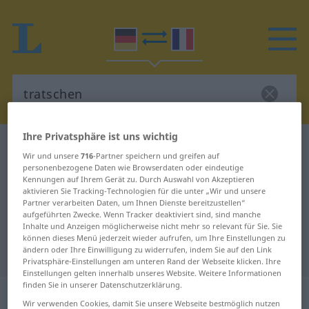
Ihre Privatsphäre ist uns wichtig
Deutsch-Französisch Wörterbuch
tratschen
Wir und unsere
716
-Partner speichern und greifen auf
Deutsch-Französisch Übersetzung
personenbezogene Daten wie Browserdaten oder eindeutige
Kennungen auf Ihrem Gerät zu. Durch Auswahl von Akzeptieren
für "tratschen"
aktivieren Sie Tracking-Technologien für die unter „Wir und unsere
Partner verarbeiten Daten, um Ihnen Dienste bereitzustellen“
aufgeführten Zwecke. Wenn Tracker deaktiviert sind, sind manche
Inhalte und Anzeigen möglicherweise nicht mehr so relevant für Sie. Sie
"tratschen" Französisch
können dieses Menü jederzeit wieder aufrufen, um Ihre Einstellungen zu
Übersetzung
ändern oder Ihre Einwilligung zu widerrufen, indem Sie auf den Link
Privatsphäre-Einstellungen am unteren Rand der Webseite klicken. Ihre
Einstellungen gelten innerhalb unseres Website. Weitere Informationen
finden Sie in unserer Datenschutzerklärung.
„tratschen“
: intransitives Verb
Wir verwenden Cookies, damit Sie unsere Webseite bestmöglich nutzen