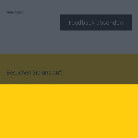
*Pflichtfeld
Feedback absenden
Besuchen Sie uns auf:
facebook
YouTube
Instagram
Langenscheidt