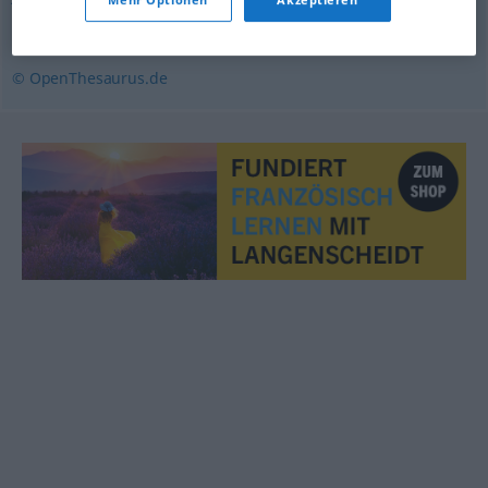
andichten
© OpenThesaurus.de