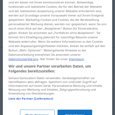
und wir besser mit Ihnen kommunizieren können. Notwendige,
funktionale und statistische Cookies, die für den Betrieb der Webseite
tratschen
v/i
UMG
und der statistischen Auswertung unserer Webseite erforderlich sind,
werden auf Grundlage unserer Vorauswahl immer auf Ihrem Endgerät
Übersicht aller Übersetzungen
gespeichert. Marketing-Cookies und Cookies, die der Bereitstellung
(Für mehr Details die Übersetzung anklicken/antippen)
personalisierter Werbung dienen, werden nur gespeichert, wenn Sie uns
durch einen Klick auf den „Akzeptieren“-Button Ihr Einverständnis
geben. Klicken Sie ansonsten auf „Fortfahren ohne Akzeptieren“. Sie
cancaner
können Ihre Einwilligung jederzeit für zukünftige Besuche unserer
Webseite widerrufen. Wenn Sie weitere Informationen zu den Cookies
und den Anpassungsmöglichkeiten möchten, klicken Sie einfach auf den
Button „Mehr Optionen“. Weitergehende Hinweise zu der
Datenverarbeitung entnehmen Sie ansonsten unserer
Datenschutzerklärung
. Hier finden Sie unser
Impressum
.
cancaner
tratschen
Wir und unsere Partner verarbeiten Daten, um
Folgendes bereitzustellen:
Genaue Geolocation-Daten verwenden. Geräteeigenschaften zur
Synonyme für "tratschen"
Identifikation aktiv abfragen. Speichern von und/oder Zugriff auf
Informationen auf einem Gerät. Personalisierte Werbung und Inhalte,
Messung von Werbung und Inhalten, Zielgruppenforschung und
Entwicklung von Dienstleistungen.
(jemandem etwas) nachsagen
,
ratschen
,
(sich)
Liste der Partner (Lieferanten)
zuflüstern
,
lästern
,
munkeln
,
bashen (ugs., engl.)
,
(über
jemanden) herziehen
,
klatschen
,
(jemandem etwas)
Mehr Optionen
Akzeptieren