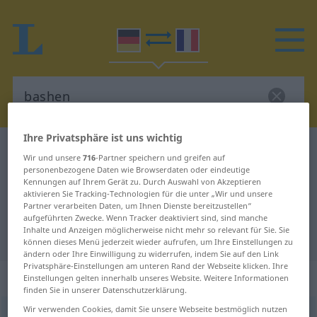
Ihre Privatsphäre ist uns wichtig
Deutsch-Französisch Wörterbuch
bashen
Wir und unsere
716
-Partner speichern und greifen auf
Deutsch-Französisch Übersetzung
personenbezogene Daten wie Browserdaten oder eindeutige
Kennungen auf Ihrem Gerät zu. Durch Auswahl von Akzeptieren
für "bashen"
aktivieren Sie Tracking-Technologien für die unter „Wir und unsere
Partner verarbeiten Daten, um Ihnen Dienste bereitzustellen“
aufgeführten Zwecke. Wenn Tracker deaktiviert sind, sind manche
Inhalte und Anzeigen möglicherweise nicht mehr so relevant für Sie. Sie
"bashen" Französisch Übersetzung
können dieses Menü jederzeit wieder aufrufen, um Ihre Einstellungen zu
ändern oder Ihre Einwilligung zu widerrufen, indem Sie auf den Link
Privatsphäre-Einstellungen am unteren Rand der Webseite klicken. Ihre
„bashen“
: transitives Verb
Einstellungen gelten innerhalb unseres Website. Weitere Informationen
finden Sie in unserer Datenschutzerklärung.
Wir verwenden Cookies, damit Sie unsere Webseite bestmöglich nutzen
bashen
[ˈbɛʃən]
v/t
<
h.
>
UMG