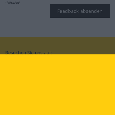
*Pflichtfeld
Feedback absenden
Besuchen Sie uns auf:
facebook
YouTube
Instagram
Langenscheidt
NUTZUNGSBEDINGUNGEN