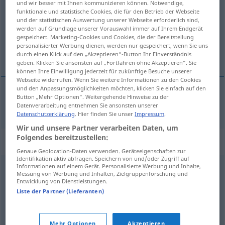
und wir besser mit Ihnen kommunizieren können. Notwendige,
funktionale und statistische Cookies, die für den Betrieb der Webseite
Übersicht aller Übersetzungen
und der statistischen Auswertung unserer Webseite erforderlich sind,
werden auf Grundlage unserer Vorauswahl immer auf Ihrem Endgerät
(Für mehr Details die Übersetzung anklicken/antippen)
gespeichert. Marketing-Cookies und Cookies, die der Bereitstellung
personalisierter Werbung dienen, werden nur gespeichert, wenn Sie uns
dénigrer
durch einen Klick auf den „Akzeptieren“-Button Ihr Einverständnis
geben. Klicken Sie ansonsten auf „Fortfahren ohne Akzeptieren“. Sie
können Ihre Einwilligung jederzeit für zukünftige Besuche unserer
Webseite widerrufen. Wenn Sie weitere Informationen zu den Cookies
und den Anpassungsmöglichkeiten möchten, klicken Sie einfach auf den
Button „Mehr Optionen“. Weitergehende Hinweise zu der
dénigrer
bashen
Datenverarbeitung entnehmen Sie ansonsten unserer
Datenschutzerklärung
. Hier finden Sie unser
Impressum
.
Wir und unsere Partner verarbeiten Daten, um
Folgendes bereitzustellen:
Synonyme für "bashen"
Genaue Geolocation-Daten verwenden. Geräteeigenschaften zur
Identifikation aktiv abfragen. Speichern von und/oder Zugriff auf
Informationen auf einem Gerät. Personalisierte Werbung und Inhalte,
Messung von Werbung und Inhalten, Zielgruppenforschung und
(jemandem etwas) nachsagen
,
ratschen
,
tratschen
,
Entwicklung von Dienstleistungen.
(sich) zuflüstern
,
lästern
,
munkeln
,
(über jemanden)
Liste der Partner (Lieferanten)
herziehen
,
klatschen
,
(jemandem etwas) andichten
Mehr Optionen
Akzeptieren