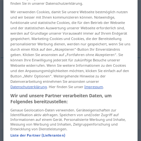
finden Sie in unserer Datenschutzerklärung.
beginnen
v/t
<
begann
;
begonnen
>
Wir verwenden Cookies, damit Sie unsere Webseite bestmöglich nutzen
und wir besser mit Ihnen kommunizieren können. Notwendige,
Übersicht aller Übersetzungen
funktionale und statistische Cookies, die für den Betrieb der Webseite
und der statistischen Auswertung unserer Webseite erforderlich sind,
(Für mehr Details die Übersetzung anklicken/antippen)
werden auf Grundlage unserer Vorauswahl immer auf Ihrem Endgerät
gespeichert. Marketing-Cookies und Cookies, die der Bereitstellung
commencer
entreprendre
personalisierter Werbung dienen, werden nur gespeichert, wenn Sie uns
durch einen Klick auf den „Akzeptieren“-Button Ihr Einverständnis
geben. Klicken Sie ansonsten auf „Fortfahren ohne Akzeptieren“. Sie
können Ihre Einwilligung jederzeit für zukünftige Besuche unserer
Webseite widerrufen. Wenn Sie weitere Informationen zu den Cookies
und den Anpassungsmöglichkeiten möchten, klicken Sie einfach auf den
commencer
beginnen
Button „Mehr Optionen“. Weitergehende Hinweise zu der
Datenverarbeitung entnehmen Sie ansonsten unserer
Datenschutzerklärung
. Hier finden Sie unser
Impressum
.
Wir und unsere Partner verarbeiten Daten, um
entreprendre
beginnen
(≈ unternehmen)
GEH
Folgendes bereitzustellen:
Genaue Geolocation-Daten verwenden. Geräteeigenschaften zur
Identifikation aktiv abfragen. Speichern von und/oder Zugriff auf
„beginnen“
: intransitives Verb
Informationen auf einem Gerät. Personalisierte Werbung und Inhalte,
Messung von Werbung und Inhalten, Zielgruppenforschung und
Entwicklung von Dienstleistungen.
Liste der Partner (Lieferanten)
beginnen
v/i
<
begann
;
begonnen
>