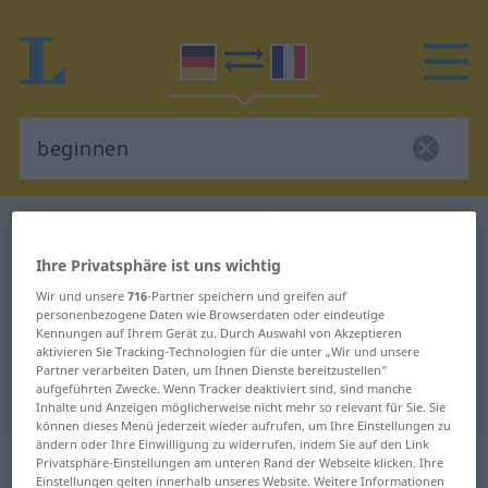
Deutsch-Französisch Wörterbuch
beginnen
Deutsch-Französisch Übersetzung
Ihre Privatsphäre ist uns wichtig
für "beginnen"
Wir und unsere
716
-Partner speichern und greifen auf
personenbezogene Daten wie Browserdaten oder eindeutige
Kennungen auf Ihrem Gerät zu. Durch Auswahl von Akzeptieren
aktivieren Sie Tracking-Technologien für die unter „Wir und unsere
"beginnen" Französisch
Partner verarbeiten Daten, um Ihnen Dienste bereitzustellen“
aufgeführten Zwecke. Wenn Tracker deaktiviert sind, sind manche
Übersetzung
Inhalte und Anzeigen möglicherweise nicht mehr so relevant für Sie. Sie
können dieses Menü jederzeit wieder aufrufen, um Ihre Einstellungen zu
ändern oder Ihre Einwilligung zu widerrufen, indem Sie auf den Link
„beginnen“
: transitives Verb
Privatsphäre-Einstellungen am unteren Rand der Webseite klicken. Ihre
Einstellungen gelten innerhalb unseres Website. Weitere Informationen