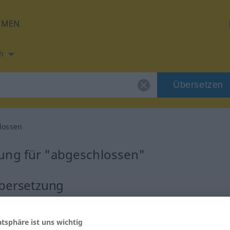
HMEN
h
Übersetzen
lossen
ung für "abgeschlossen"
Übersetzung
Perfekt
atsphäre ist uns wichtig