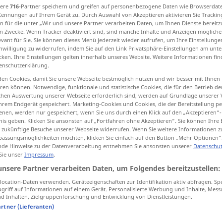
sere
716
-Partner speichern und greifen auf personenbezogene Daten wie Browserdat
Kennungen auf Ihrem Gerät zu. Durch Auswahl von Akzeptieren aktivieren Sie Trackin
n für die unter „Wir und unsere Partner verarbeiten Daten, um Ihnen Dienste bereitz
n Zwecke. Wenn Tracker deaktiviert sind, sind manche Inhalte und Anzeigen mögliche
evant für Sie. Sie können dieses Menü jederzeit wieder aufrufen, um Ihre Einstellung
tippen)
inwilligung zu widerrufen, indem Sie auf den Link Privatsphäre-Einstellungen am unt
cken. Ihre Einstellungen gelten innerhalb unseres Website. Weitere Informationen fin
enschutzerklärung.
en Cookies, damit Sie unsere Webseite bestmöglich nutzen und wir besser mit Ihnen
abschließen
abgeschlossen → siehe „
“
en können. Notwendige, funktionale und statistische Cookies, die für den Betrieb d
ischen Auswertung unserer Webseite erforderlich sind, werden auf Grundlage unserer
hrem Endgerät gespeichert. Marketing-Cookies und Cookies, die der Bereitstellung per
nen, werden nur gespeichert, wenn Sie uns durch einen Klick auf den „Akzeptieren“-
tiv gebraucht
nis geben. Klicken Sie ansonsten auf „Fortfahren ohne Akzeptieren“. Sie können Ihre 
ür zukünftige Besuche unserer Webseite widerrufen. Wenn Sie weitere Informationen 
assungsmöglichkeiten möchten, klicken Sie einfach auf den Button „Mehr Optionen“
de Hinweise zu der Datenverarbeitung entnehmen Sie ansonsten unserer
Datenschut
 Sie unser
Impressum
.
unsere Partner verarbeiten Daten, um Folgendes bereitzustellen:
tippen)
ocation-Daten verwenden. Geräteeigenschaften zur Identifikation aktiv abfragen. Sp
griff auf Informationen auf einem Gerät. Personalisierte Werbung und Inhalte, Mes
 Inhalten, Zielgruppenforschung und Entwicklung von Dienstleistungen.
miné, achevé
isolé, retiré
artner (Lieferanten)