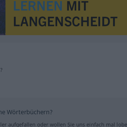
h?
ine Wörterbüchern?
hler aufgefallen oder wollen Sie uns einfach mal lob