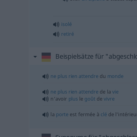
isolé
retiré
Beispielsätze für "abgesch
ne
plus
rien
attendre
du
monde
ne
plus
rien
attendre
de la
vie
n’avoir
plus
le
goût
de
vivre
la
porte
est fermée à
clé
de l’intérieu