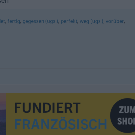
sen"
det
,
fertig
,
gegessen (ugs.)
,
perfekt
,
weg (ugs.)
,
vorüber
,