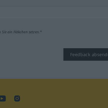
m Sie ein Häkchen setzen.*
Feedback absend
ook
YouTube
Instagram