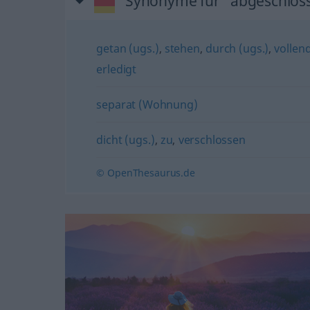
Synonyme für "abgeschlos
getan (ugs.)
,
stehen
,
durch (ugs.)
,
vollen
erledigt
separat (Wohnung)
dicht (ugs.)
,
zu
,
verschlossen
© OpenThesaurus.de