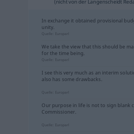
(nicht von der Langenscheidt Reda
In exchange it obtained provisional bud
unity.
Quelle:
Europarl
We take the view that this should be ma
for the time being.
Quelle:
Europarl
I see this very much as an interim solut
also has some drawbacks.
Quelle:
Europarl
Our purpose in life is not to sign blank
Commissioner.
Quelle:
Europarl