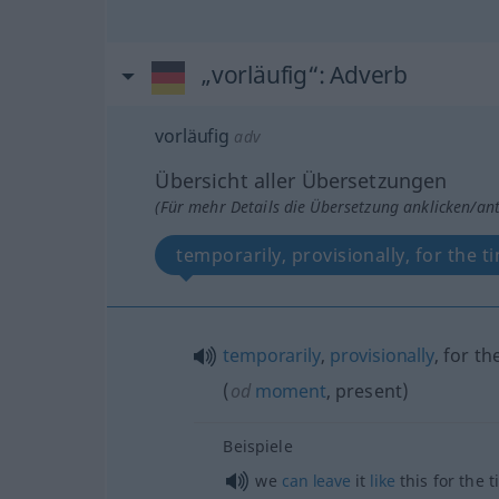
„vorläufig“
: Adverb
vorläufig
adv
Übersicht aller Übersetzungen
(Für mehr Details die Übersetzung anklicken/an
temporarily, provisionally, for the 
temporarily
,
provisionally
, for th
(
od
moment
, present)
Beispiele
we
can
leave
it
like
this for the 