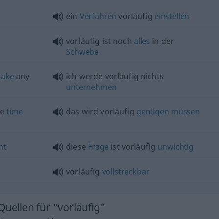
ein
Verfahren
vorläufig
einstellen
vorläufig ist noch
alles
in der
Schwebe
take
any
ich werde vorläufig nichts
unternehmen
he
time
das wird vorläufig
genügen
müssen
nt
diese
Frage
ist vorläufig
unwichtig
vorläufig
vollstreckbar
Quellen für "vorläufig"