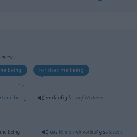
tippen)
time being
for the time being
e
time
being
vorläufig
bis auf Weiteres
time being
das
können
wir vorläufig so
lassen