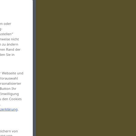
en oder
g-
ustellen“
rweise nicht
en zu ändern
eren Rand der
den Sie in
er Webseite und
 Vorauswahl
sonalisierter
Button Ihr
Einwilligung
zu den Cookies
.
zerklärung
.
eichern von
sung von