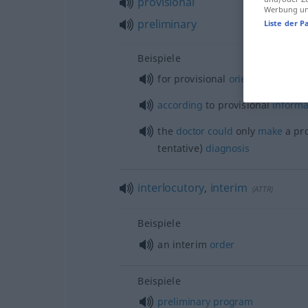
provisional
Werbung und
preliminary
Liste der P
Beispiele
od
for provisional
orientation
(
g
according
to provisional
informa
the
doctor
could
only
make
a pro
tentative)
diagnosis
interlocutory
,
interim
(
ATTR
)
Beispiele
an interim
order
Beispiele
preliminary
program