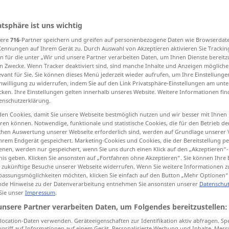
atsphäre ist uns wichtig
sere
716
-Partner speichern und greifen auf personenbezogene Daten wie Browserdat
tippen)
Kennungen auf Ihrem Gerät zu. Durch Auswahl von Akzeptieren aktivieren Sie Trackin
n für die unter „Wir und unsere Partner verarbeiten Daten, um Ihnen Dienste bereitz
provisional, preliminary
n Zwecke. Wenn Tracker deaktiviert sind, sind manche Inhalte und Anzeigen mögliche
evant für Sie. Sie können dieses Menü jederzeit wieder aufrufen, um Ihre Einstellung
inwilligung zu widerrufen, indem Sie auf den Link Privatsphäre-Einstellungen am unt
cken. Ihre Einstellungen gelten innerhalb unseres Website. Weitere Informationen fin
Beispiele...
enschutzerklärung.
en Cookies, damit Sie unsere Webseite bestmöglich nutzen und wir besser mit Ihnen
en können. Notwendige, funktionale und statistische Cookies, die für den Betrieb d
ischen Auswertung unserer Webseite erforderlich sind, werden auf Grundlage unserer
vorläufig
vorübergehend
hrem Endgerät gespeichert. Marketing-Cookies und Cookies, die der Bereitstellung per
ATTR
)
nen, werden nur gespeichert, wenn Sie uns durch einen Klick auf den „Akzeptieren“-
nis geben. Klicken Sie ansonsten auf „Fortfahren ohne Akzeptieren“. Sie können Ihre 
ür zukünftige Besuche unserer Webseite widerrufen. Wenn Sie weitere Informationen 
assungsmöglichkeiten möchten, klicken Sie einfach auf den Button „Mehr Optionen“
affairs
das ist
nur
ein vorläufiger
Zustand
de Hinweise zu der Datenverarbeitung entnehmen Sie ansonsten unserer
Datenschut
 Sie unser
Impressum
.
porary
diese
Unterkunft
ist
nur
vorläufig
unsere Partner verarbeiten Daten, um Folgendes bereitzustellen:
ocation-Daten verwenden. Geräteeigenschaften zur Identifikation aktiv abfragen. Sp
griff auf Informationen auf einem Gerät. Personalisierte Werbung und Inhalte, Mes