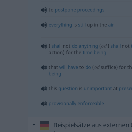
to
postpone
proceedings
everything
is
still
up in the
air
I
shall
not
do
anything
(
od
I
shall
not
action) for the
time
being
that
will
have
to
do
(
od
suffice) for t
being
this
question
is
unimportant
at
prese
provisionally
enforceable
Beispielsätze aus externen 