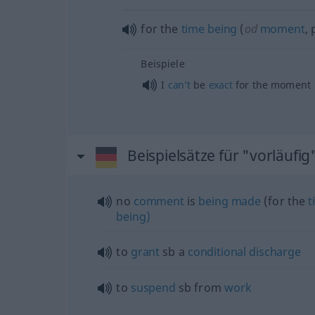
for the
time
being
(
od
moment
,
Beispiele
I
can’t
be
exact
for the moment
Beispielsätze für "vorläufig
no
comment
is
being
made
(for the
t
being)
to
grant
sb
a
conditional
discharge
to
suspend
sb
from
work