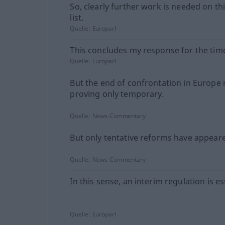
So, clearly further work is needed on this
list.
Quelle:
Europarl
This concludes my response for the tim
Quelle:
Europarl
But the end of confrontation in Europe
proving only temporary.
Quelle:
News-Commentary
But only tentative reforms have appeare
Quelle:
News-Commentary
In this sense, an interim regulation is es
Quelle:
Europarl