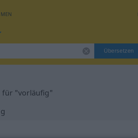
HMEN
Übersetzen
für "vorläufig"
ng