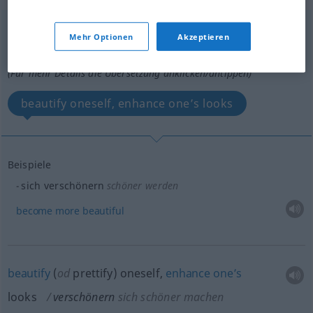
verschönern
[-ˈʃøːnərn]
v/r
Mehr Optionen
Akzeptieren
Übersicht aller Übersetzungen
(Für mehr Details die Übersetzung anklicken/antippen)
beautify oneself, enhance one’s looks
Beispiele
sich verschönern
schöner werden
become
more
beautiful
beautify
(
od
prettify) oneself,
enhance
one’s
looks
verschönern
sich schöner machen