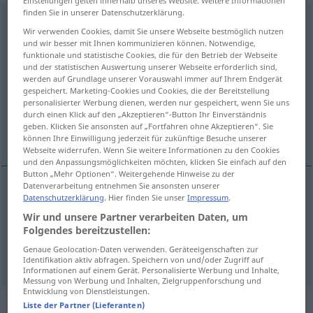
Einstellungen gelten innerhalb unseres Website. Weitere Informationen
finden Sie in unserer Datenschutzerklärung.
verschönern
[-ˈʃøːnərn]
v/t
<
kein
ge-
;
h
>
Wir verwenden Cookies, damit Sie unsere Webseite bestmöglich nutzen
und wir besser mit Ihnen kommunizieren können. Notwendige,
Übersicht aller Übersetzungen
funktionale und statistische Cookies, die für den Betrieb der Webseite
(Für mehr Details die Übersetzung anklicken/antippen)
und der statistischen Auswertung unserer Webseite erforderlich sind,
werden auf Grundlage unserer Vorauswahl immer auf Ihrem Endgerät
gespeichert. Marketing-Cookies und Cookies, die der Bereitstellung
enhance, make more beautiful, brighten up
personalisierter Werbung dienen, werden nur gespeichert, wenn Sie uns
durch einen Klick auf den „Akzeptieren“-Button Ihr Einverständnis
geben. Klicken Sie ansonsten auf „Fortfahren ohne Akzeptieren“. Sie
improve the appearance of
können Ihre Einwilligung jederzeit für zukünftige Besuche unserer
Webseite widerrufen. Wenn Sie weitere Informationen zu den Cookies
und den Anpassungsmöglichkeiten möchten, klicken Sie einfach auf den
Button „Mehr Optionen“. Weitergehende Hinweise zu der
Datenverarbeitung entnehmen Sie ansonsten unserer
Datenschutzerklärung
. Hier finden Sie unser
Impressum
.
enhance
,
make
(
sth
)
more
beautiful
,
brighten
up,
Wir und unsere Partner verarbeiten Daten, um
improve
the
appearance
of
verschönern
Zimmer
Folgendes bereitzustellen:
Genaue Geolocation-Daten verwenden. Geräteeigenschaften zur
etc
Identifikation aktiv abfragen. Speichern von und/oder Zugriff auf
Informationen auf einem Gerät. Personalisierte Werbung und Inhalte,
Messung von Werbung und Inhalten, Zielgruppenforschung und
Entwicklung von Dienstleistungen.
„verschönern“
: reflexives Verb
Liste der Partner (Lieferanten)