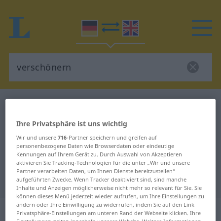
Deutsch-Englisch Wörterbuch
verschönern
Deutsch-Englisch Übersetzung für
Ihre Privatsphäre ist uns wichtig
"verschönern"
Wir und unsere
716
-Partner speichern und greifen auf
personenbezogene Daten wie Browserdaten oder eindeutige
Kennungen auf Ihrem Gerät zu. Durch Auswahl von Akzeptieren
aktivieren Sie Tracking-Technologien für die unter „Wir und unsere
"verschönern" Englisch
Partner verarbeiten Daten, um Ihnen Dienste bereitzustellen“
Übersetzung
aufgeführten Zwecke. Wenn Tracker deaktiviert sind, sind manche
Inhalte und Anzeigen möglicherweise nicht mehr so relevant für Sie. Sie
können dieses Menü jederzeit wieder aufrufen, um Ihre Einstellungen zu
ändern oder Ihre Einwilligung zu widerrufen, indem Sie auf den Link
„verschönern“
: transitives Verb
Privatsphäre-Einstellungen am unteren Rand der Webseite klicken. Ihre