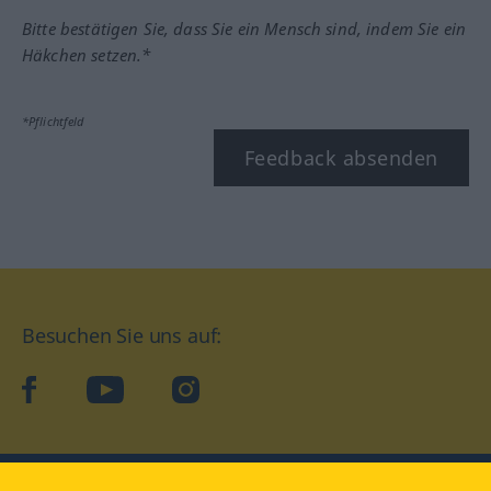
Bitte bestätigen Sie, dass Sie ein Mensch sind, indem Sie ein
Häkchen setzen.*
*Pflichtfeld
Feedback absenden
Besuchen Sie uns auf:
facebook
YouTube
Instagram