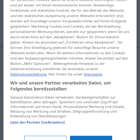
und wir besser mit Ihnen kommunizieren können. Notwendige,
funktionale und statistische Cookies, die für den Betrieb der Webseite
Übersicht aller Übersetzungen
und der statistischen Auswertung unserer Webseite erforderlich sind,
(Für mehr Details die Übersetzung anklicken/antippen)
werden auf Grundlage unserer Vorauswahl immer auf Ihrem Endgerät
gespeichert. Marketing-Cookies und Cookies, die der Bereitstellung
personalisierter Werbung dienen, werden nur gespeichert, wenn Sie uns
get tarted up
durch einen Klick auf den „Akzeptieren“-Button Ihr Einverständnis
geben. Klicken Sie ansonsten auf „Fortfahren ohne Akzeptieren“. Sie
können Ihre Einwilligung jederzeit für zukünftige Besuche unserer
Webseite widerrufen. Wenn Sie weitere Informationen zu den Cookies
und den Anpassungsmöglichkeiten möchten, klicken Sie einfach auf den
Beispiele
Button „Mehr Optionen“. Weitergehende Hinweise zu der
Datenverarbeitung entnehmen Sie ansonsten unserer
sich aufbrezeln
sich schick machen
SL
Datenschutzerklärung
. Hier finden Sie unser
Impressum
.
get
tarted up
Wir und unsere Partner verarbeiten Daten, um
Folgendes bereitzustellen:
Genaue Geolocation-Daten verwenden. Geräteeigenschaften zur
Identifikation aktiv abfragen. Speichern von und/oder Zugriff auf
Informationen auf einem Gerät. Personalisierte Werbung und Inhalte,
Synonyme für "aufbrezeln"
Messung von Werbung und Inhalten, Zielgruppenforschung und
Entwicklung von Dienstleistungen.
Liste der Partner (Lieferanten)
(sich) stylen (ugs.)
,
(sich) aufdonnern (ugs.)
,
(sich) schön