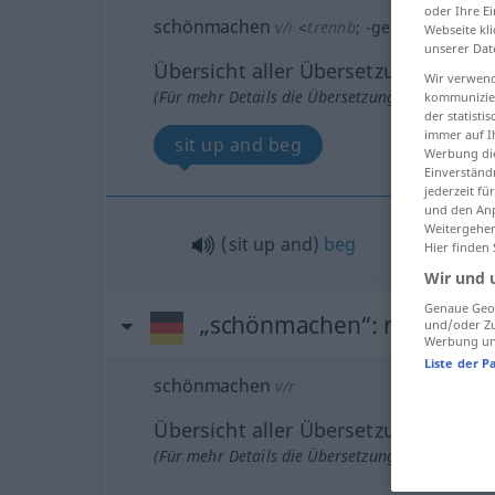
oder Ihre E
schönmachen
v/i
<
trennb
;
-ge-
;
h
>
Webseite kli
unserer Dat
Übersicht aller Übersetzungen
Wir verwend
(Für mehr Details die Übersetzung anklicken/an
kommunizier
der statist
immer auf I
sit up and beg
Werbung die
Einverständ
jederzeit f
und den Anp
Weitergehen
(sit up and)
beg
Hier finden
Wir und 
Genaue Geol
„schönmachen“
: reflexives
und/oder Zu
Werbung und
Liste der P
schönmachen
v/r
Übersicht aller Übersetzungen
(Für mehr Details die Übersetzung anklicken/an