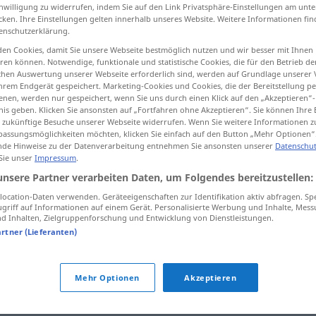
inwilligung zu widerrufen, indem Sie auf den Link Privatsphäre-Einstellungen am unt
cken. Ihre Einstellungen gelten innerhalb unseres Website. Weitere Informationen fin
enschutzerklärung.
en Cookies, damit Sie unsere Webseite bestmöglich nutzen und wir besser mit Ihnen
tippen)
en können. Notwendige, funktionale und statistische Cookies, die für den Betrieb d
ischen Auswertung unserer Webseite erforderlich sind, werden auf Grundlage unserer
hrem Endgerät gespeichert. Marketing-Cookies und Cookies, die der Bereitstellung per
nen, werden nur gespeichert, wenn Sie uns durch einen Klick auf den „Akzeptieren“-
nis geben. Klicken Sie ansonsten auf „Fortfahren ohne Akzeptieren“. Sie können Ihre 
ür zukünftige Besuche unserer Webseite widerrufen. Wenn Sie weitere Informationen 
assungsmöglichkeiten möchten, klicken Sie einfach auf den Button „Mehr Optionen“
de Hinweise zu der Datenverarbeitung entnehmen Sie ansonsten unserer
Datenschut
schönmachen
von Hund
 Sie unser
Impressum
.
unsere Partner verarbeiten Daten, um Folgendes bereitzustellen:
ocation-Daten verwenden. Geräteeigenschaften zur Identifikation aktiv abfragen. Sp
 Verb
griff auf Informationen auf einem Gerät. Personalisierte Werbung und Inhalte, Mes
 Inhalten, Zielgruppenforschung und Entwicklung von Dienstleistungen.
artner (Lieferanten)
Mehr Optionen
Akzeptieren
tippen)