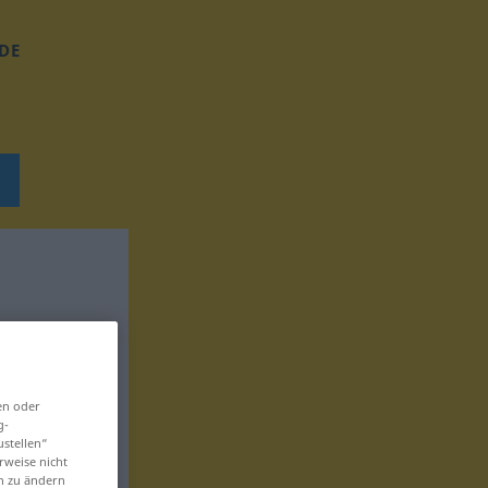
DE
en oder
g-
ustellen“
rweise nicht
en zu ändern