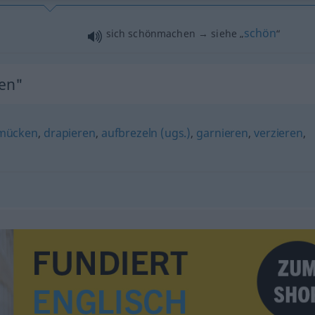
schön
sich schönmachen → siehe „
“
en"
mücken
,
drapieren
,
aufbrezeln (ugs.)
,
garnieren
,
verzieren
,