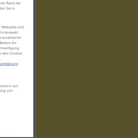
eren Rand der
den Sie in
er Webseite und
 Vorauswahl
sonalisierter
Button Ihr
Einwilligung
zu den Cookies
.
zerklärung
.
eichern von
sung von