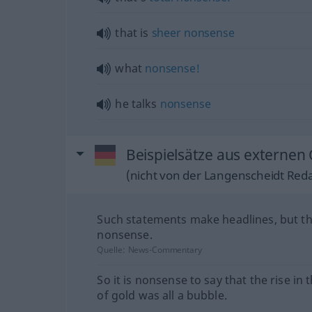
that is
sheer
nonsense
what
nonsense!
he talks
nonsense
Beispielsätze aus externen 
(nicht von der Langenscheidt Reda
Such statements make headlines, but th
nonsense.
Quelle:
News-Commentary
So it is nonsense to say that the rise in 
of gold was all a bubble.