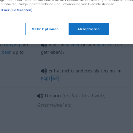
 Inhalten, Zielgruppenforschung und Entwicklung von Dienstleistungen.
artner (Lieferanten)
Unsinn
Dummheiten, Unfug
Mehr Optionen
Akzeptieren
d
od
carrying
on)
habt ihr
wieder
Unsinn
gemacht
(
u
been
up to
getrieben)?
er hat nichts anderes als Unsinn im
Kopf
FIG
Unsinn
törichtes Geschwätz,
Geschreibsel etc