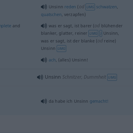
od
Unsinn
reden
(
schwatzen
,
UMG
quatschen
, verzapfen)
od
plete
and
was er sagt, ist barer (
blühender
blanker, glatter, reiner
Unsinn,
UMG
)
od
was er sagt, ist der blanke (
reine)
Unsinn
UMG
ach
, (alles) Unsinn!
Unsinn
Schnitzer, Dummheit
UMG
da habe ich Unsinn
gemacht!