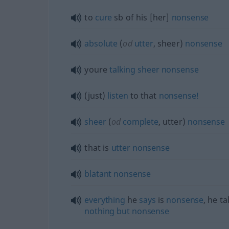
to
cure
sb
of his [her]
nonsense
absolute
(
od
utter
, sheer)
nonsense
youre
talking
sheer
nonsense
(just)
listen
to that
nonsense!
sheer
(
od
complete
, utter)
nonsense
that is
utter
nonsense
blatant
nonsense
everything
he
says
is
nonsense
, he ta
nothing
but
nonsense