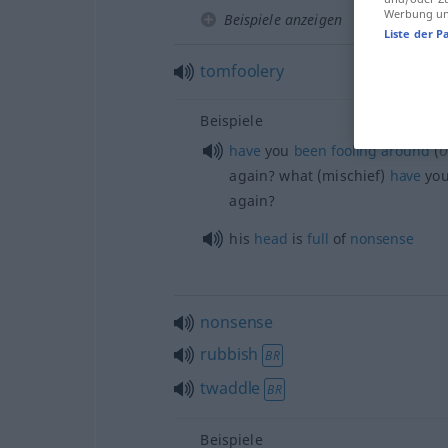
Werbung und
Beispiele anzeigen
Liste der P
tomfoolery
Beispiele
o
have
you
been
fooling
around
(
again? what (mischief)
have
yo
again?
his
head
is
full
of
nonsense
nonsense
rubbish
BR
twaddle
BR
Beispiele