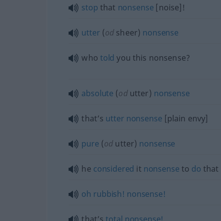
stop
that
nonsense
[noise]!
utter
(
od
sheer)
nonsense
who
told
you this nonsense?
absolute
(
od
utter)
nonsense
that’s
utter
nonsense
[plain envy]
pure
(
od
utter)
nonsense
he
considered
it
nonsense
to
do
that
oh
rubbish!
nonsense!
that’s
total
nonsense!