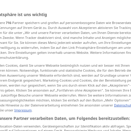
atsphäre ist uns wichtig
sere
716
-Partner speichern und greifen auf personenbezogene Daten wie Browserdat
tippen)
Kennungen auf Ihrem Gerät zu. Durch Auswahl von Akzeptieren aktivieren Sie Trackin
n für die unter „Wir und unsere Partner verarbeiten Daten, um Ihnen Dienste bereitz
nonsense, rubbish, twaddle
blunder
n Zwecke. Wenn Tracker deaktiviert sind, sind manche Inhalte und Anzeigen mögliche
evant für Sie. Sie können dieses Menü jederzeit wieder aufrufen, um Ihre Einstellung
inwilligung zu widerrufen, indem Sie auf den Link Privatsphäre-Einstellungen am unt
cken. Ihre Einstellungen gelten innerhalb unseres Website. Weitere Informationen fin
enschutzerklärung.
Unsinn
Torheit
en Cookies, damit Sie unsere Webseite bestmöglich nutzen und wir besser mit Ihnen
en können. Notwendige, funktionale und statistische Cookies, die für den Betrieb d
ischen Auswertung unserer Webseite erforderlich sind, werden auf Grundlage unserer
hrem Endgerät gespeichert. Marketing-Cookies und Cookies, die der Bereitstellung per
nen, werden nur gespeichert, wenn Sie uns durch einen Klick auf den „Akzeptieren“-
upid
, be
es
wäre
Unsinn, so
etwas
zu
tun
nis geben. Klicken Sie ansonsten auf „Fortfahren ohne Akzeptieren“. Sie können Ihre 
ür zukünftige Besuche unserer Webseite widerrufen. Wenn Sie weitere Informationen 
assungsmöglichkeiten möchten, klicken Sie einfach auf den Button „Mehr Optionen“
de Hinweise zu der Datenverarbeitung entnehmen Sie ansonsten unserer
Datenschut
mach keinen Unsinn!
sei nicht töricht
 Sie unser
Impressum
.
mach keinen Unsinn!
mach keinen
unsere Partner verarbeiten Daten, um Folgendes bereitzustellen:
Unfug
ocation-Daten verwenden. Geräteeigenschaften zur Identifikation aktiv abfragen. Sp
griff auf Informationen auf einem Gerät. Personalisierte Werbung und Inhalte, Mes