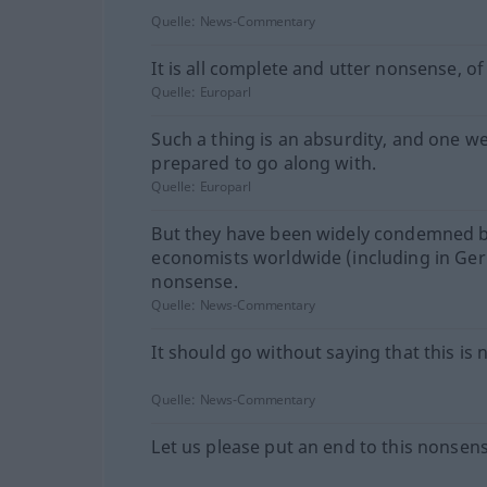
Quelle:
News-Commentary
It is all complete and utter nonsense, of
Quelle:
Europarl
Such a thing is an absurdity, and one w
prepared to go along with.
Quelle:
Europarl
But they have been widely condemned 
economists worldwide (including in Ge
nonsense.
Quelle:
News-Commentary
It should go without saying that this is
Quelle:
News-Commentary
Let us please put an end to this nonsens