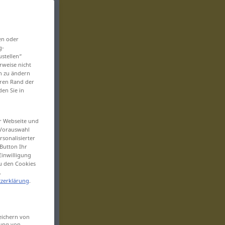
en oder
g-
ustellen“
rweise nicht
en zu ändern
eren Rand der
den Sie in
er Webseite und
 Vorauswahl
sonalisierter
Button Ihr
Einwilligung
zu den Cookies
.
zerklärung
.
eichern von
sung von