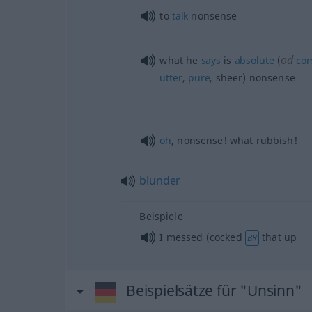
to
talk
nonsense
od
what he
says
is
absolute
(
com
utter
,
pure
, sheer) nonsense
oh
, nonsense! what rubbish!
blunder
Beispiele
I messed (cocked
that up
BR
Beispielsätze für "Unsinn"