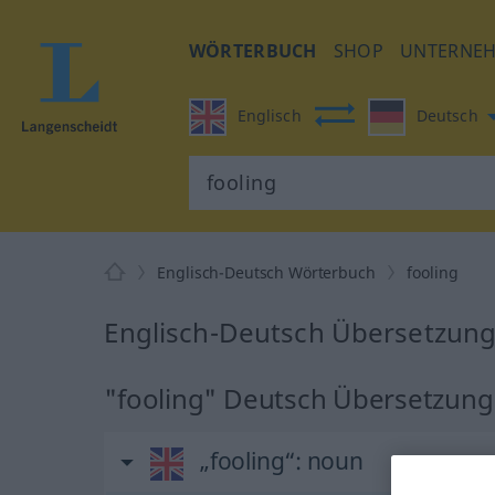
WÖRTERBUCH
SHOP
UNTERNE
Englisch
Deutsch
Englisch-Deutsch Wörterbuch
fooling
Englisch-Deutsch Übersetzung 
"fooling" Deutsch Übersetzung
„fooling“
: noun