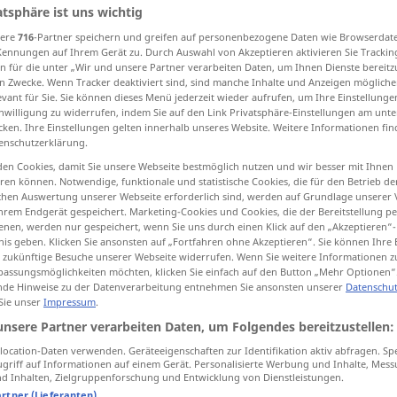
atsphäre ist uns wichtig
sere
716
-Partner speichern und greifen auf personenbezogene Daten wie Browserdat
Kennungen auf Ihrem Gerät zu. Durch Auswahl von Akzeptieren aktivieren Sie Trackin
n für die unter „Wir und unsere Partner verarbeiten Daten, um Ihnen Dienste bereitz
tippen)
n Zwecke. Wenn Tracker deaktiviert sind, sind manche Inhalte und Anzeigen mögliche
evant für Sie. Sie können dieses Menü jederzeit wieder aufrufen, um Ihre Einstellung
inwilligung zu widerrufen, indem Sie auf den Link Privatsphäre-Einstellungen am unt
assenheit
Spielerei, Tändeln
cken. Ihre Einstellungen gelten innerhalb unseres Website. Weitere Informationen fin
enschutzerklärung.
en Cookies, damit Sie unsere Webseite bestmöglich nutzen und wir besser mit Ihnen
en können. Notwendige, funktionale und statistische Cookies, die für den Betrieb d
fooling
silliness
ischen Auswertung unserer Webseite erforderlich sind, werden auf Grundlage unserer
hrem Endgerät gespeichert. Marketing-Cookies und Cookies, die der Bereitstellung per
nen, werden nur gespeichert, wenn Sie uns durch einen Klick auf den „Akzeptieren“-
nis geben. Klicken Sie ansonsten auf „Fortfahren ohne Akzeptieren“. Sie können Ihre 
ür zukünftige Besuche unserer Webseite widerrufen. Wenn Sie weitere Informationen 
fooling
liveliness
assungsmöglichkeiten möchten, klicken Sie einfach auf den Button „Mehr Optionen“
de Hinweise zu der Datenverarbeitung entnehmen Sie ansonsten unserer
Datenschut
 Sie unser
Impressum
.
fooling
playing around
unsere Partner verarbeiten Daten, um Folgendes bereitzustellen:
ocation-Daten verwenden. Geräteeigenschaften zur Identifikation aktiv abfragen. Sp
griff auf Informationen auf einem Gerät. Personalisierte Werbung und Inhalte, Mes
 Inhalten, Zielgruppenforschung und Entwicklung von Dienstleistungen.
artner (Lieferanten)