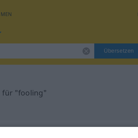
HMEN
Übersetzen
für "fooling"