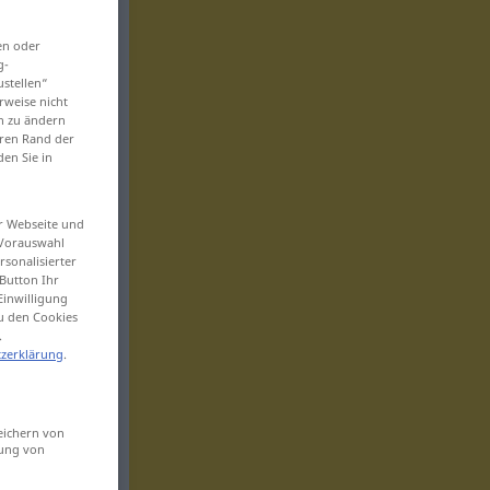
en oder
g-
ustellen“
rweise nicht
en zu ändern
eren Rand der
den Sie in
er Webseite und
 Vorauswahl
sonalisierter
Button Ihr
Einwilligung
zu den Cookies
.
zerklärung
.
eichern von
sung von