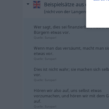
Beispielsätze aus externen 
(nicht von der Langenscheidt Reda
Wer sagt, dies sei finanzierbar, macht d
Bürgern etwas vor.
Quelle:
Europarl
Wenn man das versäumt, macht man sic
etwas vor.
Quelle:
Europarl
Dies ist nicht wahr; sie machen sich sel
vor.
Quelle:
Europarl
Hören wir also auf, uns selbst etwas
vorzumachen, und hören wir mit dem 
auf.
Quelle:
Europarl