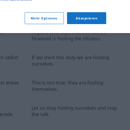
Quellen für "fooling"
ktion geprüft)
Mehr Optionen
Akzeptieren
en
Anyone who says that this can be
financed is fooling the citizens.
h selbst
If we shirk this duty we are fooling
ourselves.
bst etwas
This is not true; they are fooling
themselves.
Let us stop fooling ourselves and stop
Gerede
the talk.