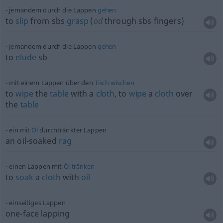
jemandem durch die Lappen
gehen
to
slip
from sbs
grasp
(
od
through sbs fingers)
jemandem durch die Lappen
gehen
to
elude
sb
mit einem Lappen über den
Tisch
wischen
to
wipe
the
table
with a
cloth
, to
wipe
a
cloth
over
the
table
ein mit
Öl
durchtränkter Lappen
an oil-soaked
rag
einen Lappen mit
Öl
tränken
to
soak
a
cloth
with
oil
einseitiges Lappen
one-face lapping