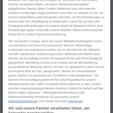
Partner verarbeiten Daten, um Ihnen Dienste bereitzustellen“
aufgeführten Zwecke. Wenn Tracker deaktiviert sind, sind manche
Übersicht aller Übersetzungen
Inhalte und Anzeigen möglicherweise nicht mehr so relevant für Sie. Sie
(Für mehr Details die Übersetzung anklicken/antippen)
können dieses Menü jederzeit wieder aufrufen, um Ihre Einstellungen zu
ändern oder Ihre Einwilligung zu widerrufen, indem Sie auf den Link
Privatsphäre-Einstellungen am unteren Rand der Webseite klicken. Ihre
piece of cloth
rag
duster
Einstellungen gelten innerhalb unseres Website. Weitere Informationen
finden Sie in unserer Datenschutzerklärung.
patch
rags
banknote, bill
Wir verwenden Cookies, damit Sie unsere Webseite bestmöglich nutzen
und wir besser mit Ihnen kommunizieren können. Notwendige,
funktionale und statistische Cookies, die für den Betrieb der Webseite
driver’s license, driving licence
und der statistischen Auswertung unserer Webseite erforderlich sind,
werden auf Grundlage unserer Vorauswahl immer auf Ihrem Endgerät
gespeichert. Marketing-Cookies und Cookies, die der Bereitstellung
flap, tag, lobe, lobelet, lappet, lobe, lobule,
personalisierter Werbung dienen, werden nur gespeichert, wenn Sie uns
durch einen Klick auf den „Akzeptieren“-Button Ihr Einverständnis
lobelet
geben. Klicken Sie ansonsten auf „Fortfahren ohne Akzeptieren“. Sie
können Ihre Einwilligung jederzeit für zukünftige Besuche unserer
Webseite widerrufen. Wenn Sie weitere Informationen zu den Cookies
lobe, lobation, lappet
und den Anpassungsmöglichkeiten möchten, klicken Sie einfach auf den
Button „Mehr Optionen“. Weitergehende Hinweise zu der
Datenverarbeitung entnehmen Sie ansonsten unserer
gill, lappet, apron, wattle
Datenschutzerklärung
. Hier finden Sie unser
Impressum
.
Wir und unsere Partner verarbeiten Daten, um
Folgendes bereitzustellen: