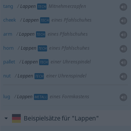
tang
Lappen
Mitnehmerzapfen
TECH
cheek
Lappen
eines Pfahlschuhes
TECH
arm
Lappen
eines Pfahlschuhes
TECH
horn
Lappen
eines Pfahlschuhes
TECH
pallet
Lappen
einer Uhrenspindel
TECH
nut
Lappen
einer Uhrenspindel
TECH
lug
Lappen
eines Formkastens
METALL
Beispielsätze für "Lappen"