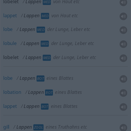
lobelet
Lappen
von Haut etc
MED
lappet
Lappen
von Haut etc
MED
lobe
Lappen
der Lunge, Leber etc
MED
lobule
Lappen
der Lunge, Leber etc
MED
lobelet
Lappen
der Lunge, Leber etc
MED
lobe
Lappen
eines Blattes
BOT
lobation
Lappen
eines Blattes
BOT
lappet
Lappen
eines Blattes
BOT
gill
Lappen
eines Truthahns etc
ZOOL