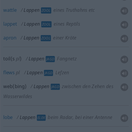
wattle
Lappen
eines Truthahns etc
ZOOL
lappet
Lappen
eines Reptils
ZOOL
apron
Lappen
einer Kröte
ZOOL
toil(s
pl
)
Lappen
Fangnetz
JAGD
flews
pl
Lappen
Lefzen
JAGD
web(bing)
Lappen
zwischen den Zehen des
JAGD
Wasserwildes
lobe
Lappen
beim Radar, bei einer Antenne
ELEK