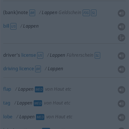
(bank)note
Lappen
Geldschein
BR
FIG
SL
bill
Lappen
US
driver’s
license
Lappen
Führerschein
US
SL
driving
licence
Lappen
BR
flap
Lappen
von Haut etc
MED
tag
Lappen
von Haut etc
MED
lobe
Lappen
von Haut etc
MED