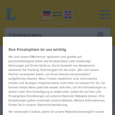
Ihre Privatsphäre ist uns wichtig
Deutsch-Englisch Wörterbuch
Führerausweis
Wir und unsere
716
-Partner speichern und greifen auf
Deutsch-Englisch Übersetzung für
personenbezogene Daten wie Browserdaten oder eindeutige
Kennungen auf Ihrem Gerät zu. Durch Auswahl von Akzeptieren
"Führerausweis"
aktivieren Sie Tracking-Technologien für die unter „Wir und unsere
Partner verarbeiten Daten, um Ihnen Dienste bereitzustellen“
aufgeführten Zwecke. Wenn Tracker deaktiviert sind, sind manche
Inhalte und Anzeigen möglicherweise nicht mehr so relevant für Sie. Sie
"Führerausweis" Englisch
können dieses Menü jederzeit wieder aufrufen, um Ihre Einstellungen zu
ändern oder Ihre Einwilligung zu widerrufen, indem Sie auf den Link
Übersetzung
Privatsphäre-Einstellungen am unteren Rand der Webseite klicken. Ihre
Einstellungen gelten innerhalb unseres Website. Weitere Informationen
finden Sie in unserer Datenschutzerklärung.
„Führerausweis“
: Maskulinum
Wir verwenden Cookies, damit Sie unsere Webseite bestmöglich nutzen