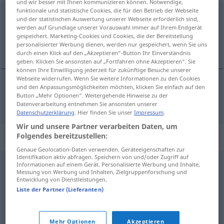
und wir besser mit Ihnen kommunizieren können. Notwendige,
funktionale und statistische Cookies, die für den Betrieb der Webseite
Führerausweis
m
SCHWEIZ
und der statistischen Auswertung unserer Webseite erforderlich sind,
werden auf Grundlage unserer Vorauswahl immer auf Ihrem Endgerät
Übersicht aller Übersetzungen
gespeichert. Marketing-Cookies und Cookies, die der Bereitstellung
personalisierter Werbung dienen, werden nur gespeichert, wenn Sie uns
(Für mehr Details die Übersetzung anklicken/antippen)
durch einen Klick auf den „Akzeptieren“-Button Ihr Einverständnis
geben. Klicken Sie ansonsten auf „Fortfahren ohne Akzeptieren“. Sie
können Ihre Einwilligung jederzeit für zukünftige Besuche unserer
Webseite widerrufen. Wenn Sie weitere Informationen zu den Cookies
und den Anpassungsmöglichkeiten möchten, klicken Sie einfach auf den
Button „Mehr Optionen“. Weitergehende Hinweise zu der
Führerschein
Führerausweis
→ siehe „
“
SCHWEIZ
Datenverarbeitung entnehmen Sie ansonsten unserer
Datenschutzerklärung
. Hier finden Sie unser
Impressum
.
Wir und unsere Partner verarbeiten Daten, um
Synonyme für "Führerausweis"
Folgendes bereitzustellen:
Genaue Geolocation-Daten verwenden. Geräteeigenschaften zur
Identifikation aktiv abfragen. Speichern von und/oder Zugriff auf
Informationen auf einem Gerät. Personalisierte Werbung und Inhalte,
Fahrausweis (ugs., schweiz.)
,
Pappe (ugs.)
,
Führerschein
,
Messung von Werbung und Inhalten, Zielgruppenforschung und
Entwicklung von Dienstleistungen.
Lappen (ugs.)
Liste der Partner (Lieferanten)
© OpenThesaurus.de
Mehr Optionen
Akzeptieren