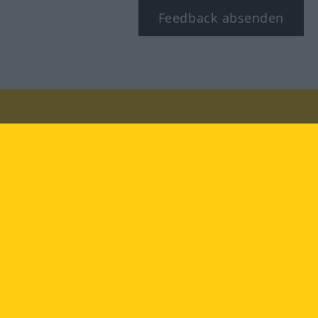
Feedback absenden
Besuchen Sie uns auf:
facebook
YouTube
Instagram
Langenscheidt
NUTZUNGSBEDINGUNGEN