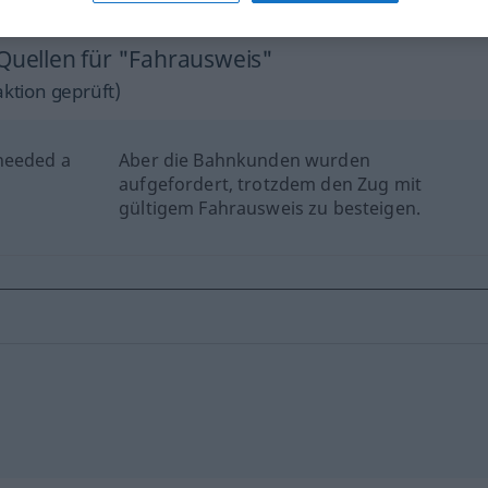
 Quellen für "Fahrausweis"
ktion geprüft)
needed a
Aber die Bahnkunden wurden
aufgefordert, trotzdem den Zug mit
gültigem Fahrausweis zu besteigen.