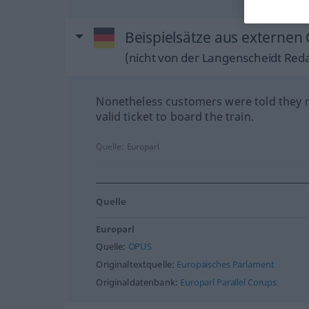
Beispielsätze aus externen
(nicht von der Langenscheidt Reda
Nonetheless customers were told they 
valid ticket to board the train.
Quelle:
Europarl
Quelle
Europarl
Quelle:
OPUS
Originaltextquelle:
Europäisches Parlament
Originaldatenbank:
Europarl Parallel Corups