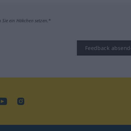
m Sie ein Häkchen setzen.*
Feedback absend
ook
YouTube
Instagram