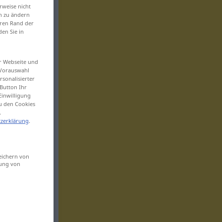
rweise nicht
en zu ändern
eren Rand der
den Sie in
er Webseite und
 Vorauswahl
sonalisierter
Button Ihr
Einwilligung
zu den Cookies
.
zerklärung
.
eichern von
sung von