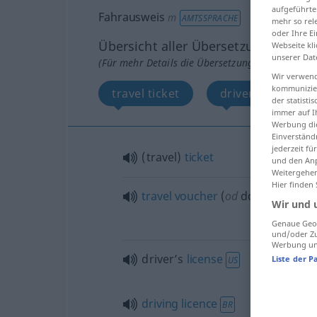
aufgeführte
Fahrausweis
m
AMTSSPRACHE
mehr so rel
oder Ihre E
Übersicht aller Übersetzungen
Webseite kli
unserer Dat
(Für mehr Details die Übersetzung anklicken/an
Wir verwend
kommunizier
travel ticket
driver’s license, 
der statist
immer auf I
Werbung die
Einverständ
jederzeit f
(travel)
ticket
und den Anp
Weitergehen
Hier finden
travel
voucher
(
od
document)
Wir und 
Genaue Geol
und/oder Zu
Werbung und
driver’s
license
Liste der P
US
driving
licence
BR