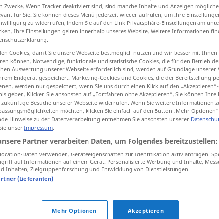
n Zwecke. Wenn Tracker deaktiviert sind, sind manche Inhalte und Anzeigen mögliche
evant für Sie. Sie können dieses Menü jederzeit wieder aufrufen, um Ihre Einstellung
inwilligung zu widerrufen, indem Sie auf den Link Privatsphäre-Einstellungen am unt
cken. Ihre Einstellungen gelten innerhalb unseres Website. Weitere Informationen fin
enschutzerklärung.
tippen)
en Cookies, damit Sie unsere Webseite bestmöglich nutzen und wir besser mit Ihnen
en können. Notwendige, funktionale und statistische Cookies, die für den Betrieb d
driving licence
travel voucher
ischen Auswertung unserer Webseite erforderlich sind, werden auf Grundlage unserer
hrem Endgerät gespeichert. Marketing-Cookies und Cookies, die der Bereitstellung per
nen, werden nur gespeichert, wenn Sie uns durch einen Klick auf den „Akzeptieren“-
nis geben. Klicken Sie ansonsten auf „Fortfahren ohne Akzeptieren“. Sie können Ihre 
ür zukünftige Besuche unserer Webseite widerrufen. Wenn Sie weitere Informationen 
Fahrausweis
Fahrschein
assungsmöglichkeiten möchten, klicken Sie einfach auf den Button „Mehr Optionen“
de Hinweise zu der Datenverarbeitung entnehmen Sie ansonsten unserer
Datenschut
 Sie unser
Impressum
.
Fahrausweis
besonders
für
MIL
unsere Partner verarbeiten Daten, um Folgendes bereitzustellen:
Soldaten
ocation-Daten verwenden. Geräteeigenschaften zur Identifikation aktiv abfragen. Sp
griff auf Informationen auf einem Gerät. Personalisierte Werbung und Inhalte, Mes
 Inhalten, Zielgruppenforschung und Entwicklung von Dienstleistungen.
Fahrausweis
Führerschein
artner (Lieferanten)
SCHWEIZ
Fahrausweis
Mehr Optionen
Akzeptieren