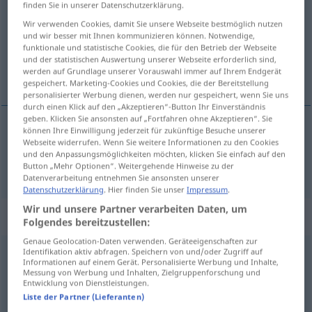
finden Sie in unserer Datenschutzerklärung.
Übersicht aller Übersetzungen
Wir verwenden Cookies, damit Sie unsere Webseite bestmöglich nutzen
und wir besser mit Ihnen kommunizieren können. Notwendige,
(Für mehr Details die Übersetzung anklicken/antippen)
funktionale und statistische Cookies, die für den Betrieb der Webseite
und der statistischen Auswertung unserer Webseite erforderlich sind,
ticket
werden auf Grundlage unserer Vorauswahl immer auf Ihrem Endgerät
gespeichert. Marketing-Cookies und Cookies, die der Bereitstellung
personalisierter Werbung dienen, werden nur gespeichert, wenn Sie uns
durch einen Klick auf den „Akzeptieren“-Button Ihr Einverständnis
geben. Klicken Sie ansonsten auf „Fortfahren ohne Akzeptieren“. Sie
können Ihre Einwilligung jederzeit für zukünftige Besuche unserer
Webseite widerrufen. Wenn Sie weitere Informationen zu den Cookies
ticket
Fahrschein
und den Anpassungsmöglichkeiten möchten, klicken Sie einfach auf den
Button „Mehr Optionen“. Weitergehende Hinweise zu der
Datenverarbeitung entnehmen Sie ansonsten unserer
Datenschutzerklärung
. Hier finden Sie unser
Impressum
.
Wir und unsere Partner verarbeiten Daten, um
Beispielsätze für "Fahrschein"
Folgendes bereitzustellen:
Genaue Geolocation-Daten verwenden. Geräteeigenschaften zur
Identifikation aktiv abfragen. Speichern von und/oder Zugriff auf
Fahrschein vor
Fahrtantritt
lösen
Informationen auf einem Gerät. Personalisierte Werbung und Inhalte,
Messung von Werbung und Inhalten, Zielgruppenforschung und
please
buy
a
ticket
before
boarding
the
train
(
od
Entwicklung von Dienstleistungen.
tram
, bus)
Liste der Partner (Lieferanten)