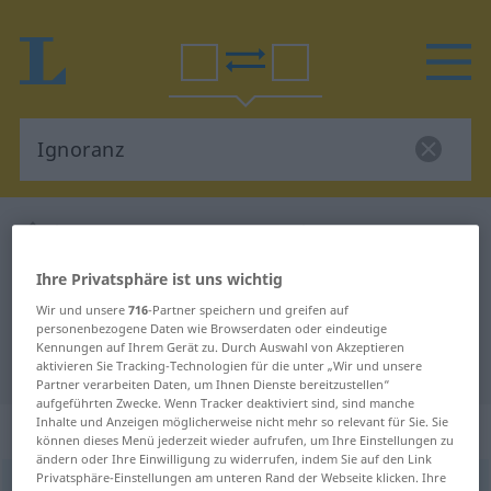
Deutsch-Englisch Wörterbuch
Ignoranz
Deutsch-Englisch Übersetzung für
Ihre Privatsphäre ist uns wichtig
"Ignoranz"
Wir und unsere
716
-Partner speichern und greifen auf
personenbezogene Daten wie Browserdaten oder eindeutige
Kennungen auf Ihrem Gerät zu. Durch Auswahl von Akzeptieren
"Ignoranz" Englisch Übersetzung
aktivieren Sie Tracking-Technologien für die unter „Wir und unsere
Partner verarbeiten Daten, um Ihnen Dienste bereitzustellen“
aufgeführten Zwecke. Wenn Tracker deaktiviert sind, sind manche
Inhalte und Anzeigen möglicherweise nicht mehr so relevant für Sie. Sie
„Ignoranz“
: Femininum
können dieses Menü jederzeit wieder aufrufen, um Ihre Einstellungen zu
ändern oder Ihre Einwilligung zu widerrufen, indem Sie auf den Link
Privatsphäre-Einstellungen am unteren Rand der Webseite klicken. Ihre
Ignoranz
[ɪgnoˈrants]
f
<
Ignoranz
;
kein
pl
>