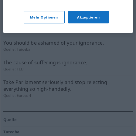
overcome.
Quelle:
TED
Mehr Optionen
Akzeptieren
You should be ashamed of your ignorance.
Quelle:
Tatoeba
You should be ashamed of your ignorance.
Quelle:
Tatoeba
The cause of suffering is ignorance.
Quelle:
TED
Take Parliament seriously and stop rejecting
everything so high-handedly.
Quelle:
Europarl
Quelle
Tatoeba