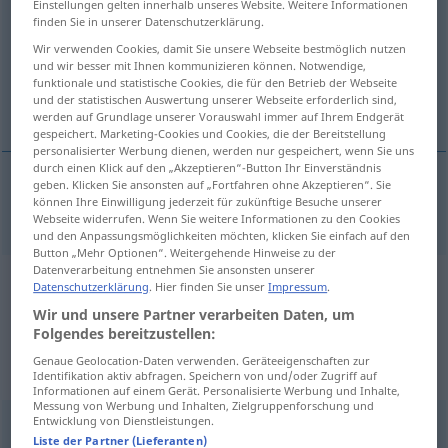
Einstellungen gelten innerhalb unseres Website. Weitere Informationen
finden Sie in unserer Datenschutzerklärung.
Übersicht aller Übersetzungen
Wir verwenden Cookies, damit Sie unsere Webseite bestmöglich nutzen
(Für mehr Details die Übersetzung anklicken/antippen)
und wir besser mit Ihnen kommunizieren können. Notwendige,
funktionale und statistische Cookies, die für den Betrieb der Webseite
und der statistischen Auswertung unserer Webseite erforderlich sind,
ignorance
werden auf Grundlage unserer Vorauswahl immer auf Ihrem Endgerät
gespeichert. Marketing-Cookies und Cookies, die der Bereitstellung
personalisierter Werbung dienen, werden nur gespeichert, wenn Sie uns
durch einen Klick auf den „Akzeptieren“-Button Ihr Einverständnis
geben. Klicken Sie ansonsten auf „Fortfahren ohne Akzeptieren“. Sie
können Ihre Einwilligung jederzeit für zukünftige Besuche unserer
ignorance
Ignoranz
Webseite widerrufen. Wenn Sie weitere Informationen zu den Cookies
und den Anpassungsmöglichkeiten möchten, klicken Sie einfach auf den
Button „Mehr Optionen“. Weitergehende Hinweise zu der
Datenverarbeitung entnehmen Sie ansonsten unserer
Beispielsätze aus externen Quellen
Datenschutzerklärung
. Hier finden Sie unser
Impressum
.
Wir und unsere Partner verarbeiten Daten, um
für "Ignoranz"
Folgendes bereitzustellen:
(nicht von der Langenscheidt Redaktion
Genaue Geolocation-Daten verwenden. Geräteeigenschaften zur
geprüft)
Identifikation aktiv abfragen. Speichern von und/oder Zugriff auf
Informationen auf einem Gerät. Personalisierte Werbung und Inhalte,
Messung von Werbung und Inhalten, Zielgruppenforschung und
Entwicklung von Dienstleistungen.
The third noble truth said that ignorance can be
Liste der Partner (Lieferanten)