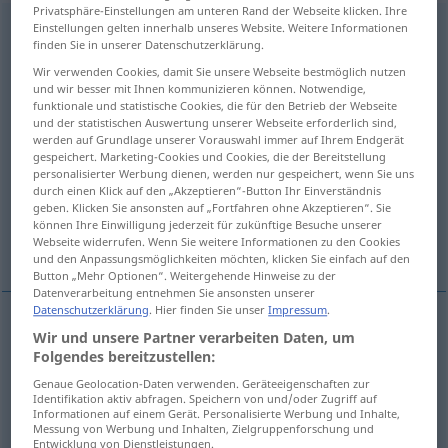
Privatsphäre-Einstellungen am unteren Rand der Webseite klicken. Ihre
Verleugnung
Einstellungen gelten innerhalb unseres Website. Weitere Informationen
f
<
Verleugnung
;
kein
pl
>
finden Sie in unserer Datenschutzerklärung.
Übersicht aller Übersetzungen
Wir verwenden Cookies, damit Sie unsere Webseite bestmöglich nutzen
und wir besser mit Ihnen kommunizieren können. Notwendige,
(Für mehr Details die Übersetzung anklicken/antippen)
funktionale und statistische Cookies, die für den Betrieb der Webseite
und der statistischen Auswertung unserer Webseite erforderlich sind,
disownment, repudiation
werden auf Grundlage unserer Vorauswahl immer auf Ihrem Endgerät
gespeichert. Marketing-Cookies und Cookies, die der Bereitstellung
personalisierter Werbung dienen, werden nur gespeichert, wenn Sie uns
denial, repudiation
denial, repudiation
durch einen Klick auf den „Akzeptieren“-Button Ihr Einverständnis
geben. Klicken Sie ansonsten auf „Fortfahren ohne Akzeptieren“. Sie
können Ihre Einwilligung jederzeit für zukünftige Besuche unserer
denial, repudiation
Webseite widerrufen. Wenn Sie weitere Informationen zu den Cookies
und den Anpassungsmöglichkeiten möchten, klicken Sie einfach auf den
Button „Mehr Optionen“. Weitergehende Hinweise zu der
Datenverarbeitung entnehmen Sie ansonsten unserer
Datenschutzerklärung
. Hier finden Sie unser
Impressum
.
Wir und unsere Partner verarbeiten Daten, um
disownment
Verleugnung
eines Freunds, Kinds
Folgendes bereitzustellen:
etc
Genaue Geolocation-Daten verwenden. Geräteeigenschaften zur
Identifikation aktiv abfragen. Speichern von und/oder Zugriff auf
Informationen auf einem Gerät. Personalisierte Werbung und Inhalte,
repudiation
Verleugnung
eines Freunds, Kinds
Messung von Werbung und Inhalten, Zielgruppenforschung und
Entwicklung von Dienstleistungen.