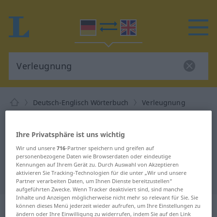
Deutsch-Englisch Wörterbuch
Verleugnung
Deutsch-Englisch Übersetzung für
"Verleugnung"
Ihre Privatsphäre ist uns wichtig
Wir und unsere
716
-Partner speichern und greifen auf
personenbezogene Daten wie Browserdaten oder eindeutige
"Verleugnung" Englisch
Kennungen auf Ihrem Gerät zu. Durch Auswahl von Akzeptieren
aktivieren Sie Tracking-Technologien für die unter „Wir und unsere
Übersetzung
Partner verarbeiten Daten, um Ihnen Dienste bereitzustellen“
aufgeführten Zwecke. Wenn Tracker deaktiviert sind, sind manche
Inhalte und Anzeigen möglicherweise nicht mehr so relevant für Sie. Sie
„Verleugnung“
: Femininum
können dieses Menü jederzeit wieder aufrufen, um Ihre Einstellungen zu
ändern oder Ihre Einwilligung zu widerrufen, indem Sie auf den Link