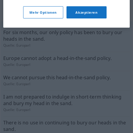
(nicht von der Langenscheidt Redaktion
Mehr Optionen
Akzeptieren
geprüft)
For six months, our only policy has been to bury our
heads in the sand.
Quelle:
Europarl
Europe cannot adopt a head-in-the-sand policy.
Quelle:
Europarl
We cannot pursue this head-in-the-sand policy.
Quelle:
Europarl
I am not prepared to indulge in short-term thinking
and bury my head in the sand.
Quelle:
Europarl
There is no use in continuing to bury our heads in the
sand.