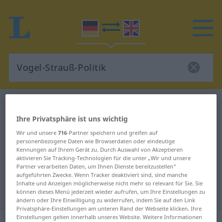
Deutsch-Englisch Wörterbuch
Vogel-Strauß-Politik
Ihre Privatsphäre ist uns wichtig
Deutsch-Englisch Übersetzung für
Wir und unsere
716
-Partner speichern und greifen auf
personenbezogene Daten wie Browserdaten oder eindeutige
"Vogel-Strauß-Politik"
Kennungen auf Ihrem Gerät zu. Durch Auswahl von Akzeptieren
aktivieren Sie Tracking-Technologien für die unter „Wir und unsere
Partner verarbeiten Daten, um Ihnen Dienste bereitzustellen“
aufgeführten Zwecke. Wenn Tracker deaktiviert sind, sind manche
"Vogel-Strauß-Politik" Englisch
Inhalte und Anzeigen möglicherweise nicht mehr so relevant für Sie. Sie
Übersetzung
können dieses Menü jederzeit wieder aufrufen, um Ihre Einstellungen zu
ändern oder Ihre Einwilligung zu widerrufen, indem Sie auf den Link
Privatsphäre-Einstellungen am unteren Rand der Webseite klicken. Ihre
Einstellungen gelten innerhalb unseres Website. Weitere Informationen