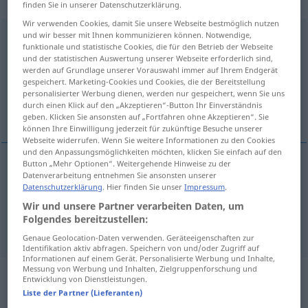
„Vogel-Strauß-Politik“
: Femininum
finden Sie in unserer Datenschutzerklärung.
Wir verwenden Cookies, damit Sie unsere Webseite bestmöglich nutzen
Vogel-Strauß-Politik
und wir besser mit Ihnen kommunizieren können. Notwendige,
f
<
Vogel-Strauß-Politik
;
kein
pl
>
funktionale und statistische Cookies, die für den Betrieb der Webseite
und der statistischen Auswertung unserer Webseite erforderlich sind,
Übersicht aller Übersetzungen
werden auf Grundlage unserer Vorauswahl immer auf Ihrem Endgerät
(Für mehr Details die Übersetzung anklicken/antippen)
gespeichert. Marketing-Cookies und Cookies, die der Bereitstellung
personalisierter Werbung dienen, werden nur gespeichert, wenn Sie uns
durch einen Klick auf den „Akzeptieren“-Button Ihr Einverständnis
head-in-the-sand policy
geben. Klicken Sie ansonsten auf „Fortfahren ohne Akzeptieren“. Sie
können Ihre Einwilligung jederzeit für zukünftige Besuche unserer
Webseite widerrufen. Wenn Sie weitere Informationen zu den Cookies
und den Anpassungsmöglichkeiten möchten, klicken Sie einfach auf den
Button „Mehr Optionen“. Weitergehende Hinweise zu der
Datenverarbeitung entnehmen Sie ansonsten unserer
head-in-the-sand
policy
Vogel-Strauß-Politik
Datenschutzerklärung
. Hier finden Sie unser
Impressum
.
Wir und unsere Partner verarbeiten Daten, um
POL
Folgendes bereitzustellen:
Genaue Geolocation-Daten verwenden. Geräteeigenschaften zur
Identifikation aktiv abfragen. Speichern von und/oder Zugriff auf
Informationen auf einem Gerät. Personalisierte Werbung und Inhalte,
Messung von Werbung und Inhalten, Zielgruppenforschung und
Beispielsätze aus externen Quellen
Entwicklung von Dienstleistungen.
Liste der Partner (Lieferanten)
für "Vogel-Strauß-Politik"