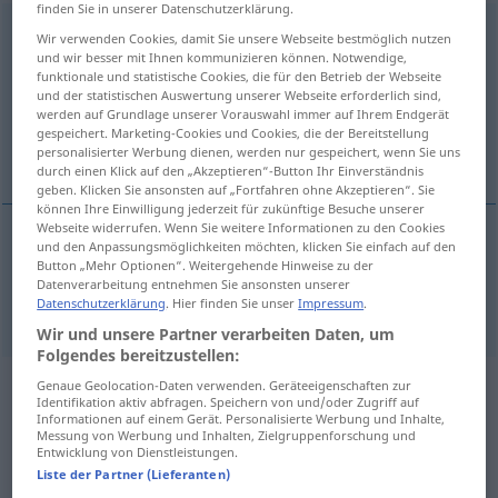
finden Sie in unserer Datenschutzerklärung.
Engstirnigkeit
f
<
Engstirnigkeit
;
kein
pl
>
Wir verwenden Cookies, damit Sie unsere Webseite bestmöglich nutzen
und wir besser mit Ihnen kommunizieren können. Notwendige,
Übersicht aller Übersetzungen
funktionale und statistische Cookies, die für den Betrieb der Webseite
und der statistischen Auswertung unserer Webseite erforderlich sind,
(Für mehr Details die Übersetzung anklicken/antippen)
werden auf Grundlage unserer Vorauswahl immer auf Ihrem Endgerät
gespeichert. Marketing-Cookies und Cookies, die der Bereitstellung
narrow- mindedness, pettiness
personalisierter Werbung dienen, werden nur gespeichert, wenn Sie uns
durch einen Klick auf den „Akzeptieren“-Button Ihr Einverständnis
geben. Klicken Sie ansonsten auf „Fortfahren ohne Akzeptieren“. Sie
können Ihre Einwilligung jederzeit für zukünftige Besuche unserer
Webseite widerrufen. Wenn Sie weitere Informationen zu den Cookies
und den Anpassungsmöglichkeiten möchten, klicken Sie einfach auf den
narrow- (
od
small-)mindedness,
pettiness
Button „Mehr Optionen“. Weitergehende Hinweise zu der
Datenverarbeitung entnehmen Sie ansonsten unserer
Engstirnigkeit
Datenschutzerklärung
. Hier finden Sie unser
Impressum
.
Wir und unsere Partner verarbeiten Daten, um
Folgendes bereitzustellen:
Genaue Geolocation-Daten verwenden. Geräteeigenschaften zur
Beispielsätze aus externen Quellen
Identifikation aktiv abfragen. Speichern von und/oder Zugriff auf
Informationen auf einem Gerät. Personalisierte Werbung und Inhalte,
für "Engstirnigkeit"
Messung von Werbung und Inhalten, Zielgruppenforschung und
Entwicklung von Dienstleistungen.
(nicht von der Langenscheidt Redaktion
Liste der Partner (Lieferanten)
geprüft)