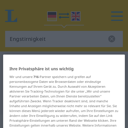
Deutsch-Englisch Wörterbuch
Engstirnigkeit
Deutsch-Englisch Übersetzung für
Ihre Privatsphäre ist uns wichtig
Wir und unsere
716
-Partner speichern und greifen auf
"Engstirnigkeit"
personenbezogene Daten wie Browserdaten oder eindeutige
Kennungen auf Ihrem Gerät zu. Durch Auswahl von Akzeptieren
aktivieren Sie Tracking-Technologien für die unter „Wir und unsere
"Engstirnigkeit" Englisch
Partner verarbeiten Daten, um Ihnen Dienste bereitzustellen“
aufgeführten Zwecke. Wenn Tracker deaktiviert sind, sind manche
Übersetzung
Inhalte und Anzeigen möglicherweise nicht mehr so relevant für Sie. Sie
können dieses Menü jederzeit wieder aufrufen, um Ihre Einstellungen zu
ändern oder Ihre Einwilligung zu widerrufen, indem Sie auf den Link
„Engstirnigkeit“
: Femininum
Privatsphäre-Einstellungen am unteren Rand der Webseite klicken. Ihre
Einstellungen gelten innerhalb unseres Website. Weitere Informationen