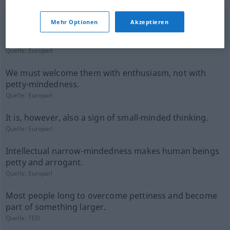
Mehr Optionen
Akzeptieren
We need to do away with our narrow-mindedness
when it comes to innovation and in policy.
Quelle:
Europarl
We must welcome them with enthusiasm, not with
petty-mindedness.
Quelle:
Europarl
It is, however, also a sign of small-minded thinking.
Quelle:
Europarl
Intellectual narrow-mindedness makes human beings
petty and arrogant.
Quelle:
Europarl
Most people long to overcome pettiness and become
part of something larger.
Quelle:
TED