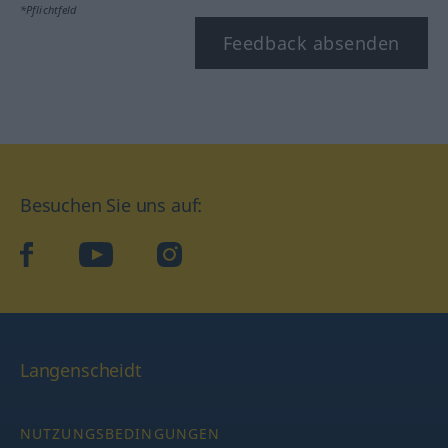
*Pflichtfeld
Feedback absenden
Besuchen Sie uns auf:
facebook
YouTube
Instagram
Langenscheidt
NUTZUNGSBEDINGUNGEN