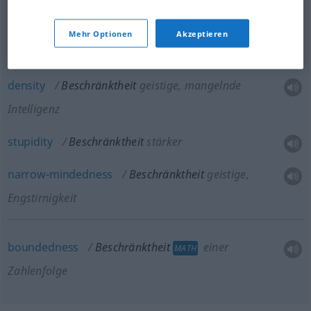
slow-wittedness
Beschränktheit
geistige
,
Mehr Optionen
Akzeptieren
mangelnde Intelligenz
density
Beschränktheit
geistige
, mangelnde
Intelligenz
stupidity
Beschränktheit
stärker
narrow-mindedness
Beschränktheit
geistige
,
Engstirnigkeit
boundedness
Beschränktheit
einer
MATH
Zahlenfolge