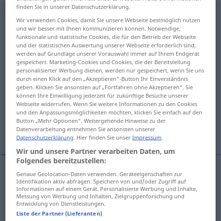
finden Sie in unserer Datenschutzerklärung.
Beschränktheit
f
<
Beschränktheit
;
kein
pl
>
Wir verwenden Cookies, damit Sie unsere Webseite bestmöglich nutzen
und wir besser mit Ihnen kommunizieren können. Notwendige,
Übersicht aller Übersetzungen
funktionale und statistische Cookies, die für den Betrieb der Webseite
und der statistischen Auswertung unserer Webseite erforderlich sind,
(Für mehr Details die Übersetzung anklicken/antippen)
werden auf Grundlage unserer Vorauswahl immer auf Ihrem Endgerät
gespeichert. Marketing-Cookies und Cookies, die der Bereitstellung
limitedness, restrictedness
personalisierter Werbung dienen, werden nur gespeichert, wenn Sie uns
durch einen Klick auf den „Akzeptieren“-Button Ihr Einverständnis
geben. Klicken Sie ansonsten auf „Fortfahren ohne Akzeptieren“. Sie
slow-wittedness, stupidity, narrow-
können Ihre Einwilligung jederzeit für zukünftige Besuche unserer
mindedness, density
Webseite widerrufen. Wenn Sie weitere Informationen zu den Cookies
und den Anpassungsmöglichkeiten möchten, klicken Sie einfach auf den
Button „Mehr Optionen“. Weitergehende Hinweise zu der
Datenverarbeitung entnehmen Sie ansonsten unserer
boundedness
Datenschutzerklärung
. Hier finden Sie unser
Impressum
.
Wir und unsere Partner verarbeiten Daten, um
Folgendes bereitzustellen:
Genaue Geolocation-Daten verwenden. Geräteeigenschaften zur
limitedness
Beschränktheit
Begrenztheit
Identifikation aktiv abfragen. Speichern von und/oder Zugriff auf
Informationen auf einem Gerät. Personalisierte Werbung und Inhalte,
Messung von Werbung und Inhalten, Zielgruppenforschung und
Entwicklung von Dienstleistungen.
restrictedness
Beschränktheit
Begrenztheit
Liste der Partner (Lieferanten)