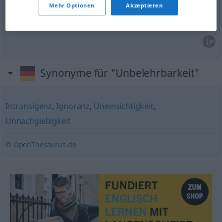
Mehr Optionen
Akzeptieren
unteachableness
Unbelehrbarkeit
von Schüler
Synonyme für "Unbelehrbarkeit"
Intransigenz
,
Ignoranz
,
Uneinsichtigkeit
,
Unnachgiebigkeit
© OpenThesaurus.de