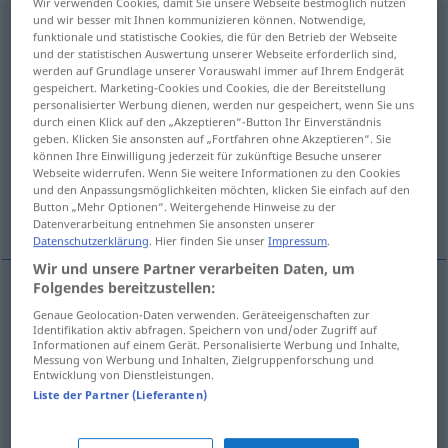
Wir verwenden Cookies, damit Sie unsere Webseite bestmöglich nutzen
und wir besser mit Ihnen kommunizieren können. Notwendige,
Unbelehrbarkeit
f
<
Unbelehrbarkeit
;
kein
pl
>
funktionale und statistische Cookies, die für den Betrieb der Webseite
und der statistischen Auswertung unserer Webseite erforderlich sind,
Übersicht aller Übersetzungen
werden auf Grundlage unserer Vorauswahl immer auf Ihrem Endgerät
gespeichert. Marketing-Cookies und Cookies, die der Bereitstellung
(Für mehr Details die Übersetzung anklicken/antippen)
personalisierter Werbung dienen, werden nur gespeichert, wenn Sie uns
durch einen Klick auf den „Akzeptieren“-Button Ihr Einverständnis
incorrigibility, inveterate nature,
geben. Klicken Sie ansonsten auf „Fortfahren ohne Akzeptieren“. Sie
unreconstructed nature
können Ihre Einwilligung jederzeit für zukünftige Besuche unserer
Webseite widerrufen. Wenn Sie weitere Informationen zu den Cookies
und den Anpassungsmöglichkeiten möchten, klicken Sie einfach auf den
Button „Mehr Optionen“. Weitergehende Hinweise zu der
unteachableness
Datenverarbeitung entnehmen Sie ansonsten unserer
Datenschutzerklärung
. Hier finden Sie unser
Impressum
.
Wir und unsere Partner verarbeiten Daten, um
Folgendes bereitzustellen:
incorrigibility
Unbelehrbarkeit
Genaue Geolocation-Daten verwenden. Geräteeigenschaften zur
Identifikation aktiv abfragen. Speichern von und/oder Zugriff auf
Informationen auf einem Gerät. Personalisierte Werbung und Inhalte,
inveterate
nature
Unbelehrbarkeit
von Fanatiker
Messung von Werbung und Inhalten, Zielgruppenforschung und
Entwicklung von Dienstleistungen.
Liste der Partner (Lieferanten)
unreconstructed
nature
Unbelehrbarkeit
von
Faschist, Rassist, Kommunist