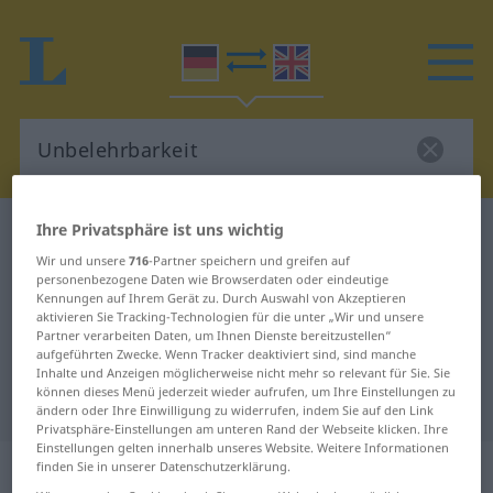
Ihre Privatsphäre ist uns wichtig
Deutsch-Englisch Wörterbuch
Unbelehrbarkeit
Wir und unsere
716
-Partner speichern und greifen auf
Deutsch-Englisch Übersetzung für
personenbezogene Daten wie Browserdaten oder eindeutige
"Unbelehrbarkeit"
Kennungen auf Ihrem Gerät zu. Durch Auswahl von Akzeptieren
aktivieren Sie Tracking-Technologien für die unter „Wir und unsere
Partner verarbeiten Daten, um Ihnen Dienste bereitzustellen“
aufgeführten Zwecke. Wenn Tracker deaktiviert sind, sind manche
"Unbelehrbarkeit" Englisch
Inhalte und Anzeigen möglicherweise nicht mehr so relevant für Sie. Sie
können dieses Menü jederzeit wieder aufrufen, um Ihre Einstellungen zu
Übersetzung
ändern oder Ihre Einwilligung zu widerrufen, indem Sie auf den Link
Privatsphäre-Einstellungen am unteren Rand der Webseite klicken. Ihre
Einstellungen gelten innerhalb unseres Website. Weitere Informationen
„Unbelehrbarkeit“
: Femininum
finden Sie in unserer Datenschutzerklärung.