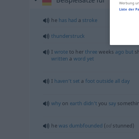
Werbung und
Liste der P
he
has
had
a
stroke
thunderstruck
I
wrote
to her
three
weeks
ago
but
s
written
a
word
yet
I
haven’t
set
a
foot
outside
all
day
why
on
earth
didn’t
you
say
somethi
he
was
dumbfounded
(
od
stunned)