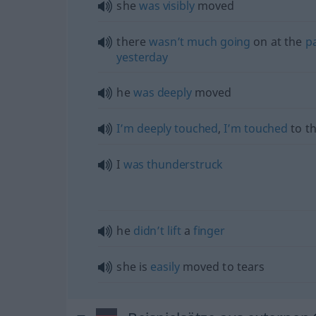
she
was
visibly
moved
there
wasn’t
much
going
on at the
p
yesterday
he
was
deeply
moved
I’m
deeply
touched
,
I’m
touched
to t
I
was
thunderstruck
he
didn’t
lift
a
finger
she is
easily
moved to tears