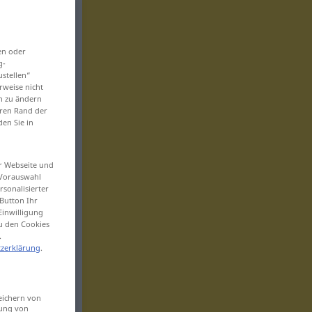
en oder
g-
ustellen“
rweise nicht
en zu ändern
eren Rand der
den Sie in
er Webseite und
 Vorauswahl
sonalisierter
Button Ihr
Einwilligung
zu den Cookies
.
zerklärung
.
eichern von
sung von