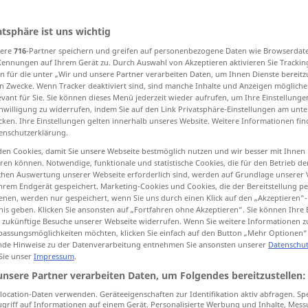
atsphäre ist uns wichtig
sere
716
-Partner speichern und greifen auf personenbezogene Daten wie Browserdat
tippen)
Kennungen auf Ihrem Gerät zu. Durch Auswahl von Akzeptieren aktivieren Sie Trackin
n für die unter „Wir und unsere Partner verarbeiten Daten, um Ihnen Dienste bereitz
n Zwecke. Wenn Tracker deaktiviert sind, sind manche Inhalte und Anzeigen mögliche
evant für Sie. Sie können dieses Menü jederzeit wieder aufrufen, um Ihre Einstellung
inwilligung zu widerrufen, indem Sie auf den Link Privatsphäre-Einstellungen am unt
cken. Ihre Einstellungen gelten innerhalb unseres Website. Weitere Informationen fin
enschutzerklärung.
gerührt
en Cookies, damit Sie unsere Webseite bestmöglich nutzen und wir besser mit Ihnen
en können. Notwendige, funktionale und statistische Cookies, die für den Betrieb d
ischen Auswertung unserer Webseite erforderlich sind, werden auf Grundlage unserer
hrem Endgerät gespeichert. Marketing-Cookies und Cookies, die der Bereitstellung per
nen, werden nur gespeichert, wenn Sie uns durch einen Klick auf den „Akzeptieren“-
nis geben. Klicken Sie ansonsten auf „Fortfahren ohne Akzeptieren“. Sie können Ihre 
ür zukünftige Besuche unserer Webseite widerrufen. Wenn Sie weitere Informationen 
er war
zutiefst
gerührt
assungsmöglichkeiten möchten, klicken Sie einfach auf den Button „Mehr Optionen“
de Hinweise zu der Datenverarbeitung entnehmen Sie ansonsten unserer
Datenschut
zu Tränen gerührt
sein
 Sie unser
Impressum
.
unsere Partner verarbeiten Daten, um Folgendes bereitzustellen:
ocation-Daten verwenden. Geräteeigenschaften zur Identifikation aktiv abfragen. Sp
griff auf Informationen auf einem Gerät. Personalisierte Werbung und Inhalte, Mes