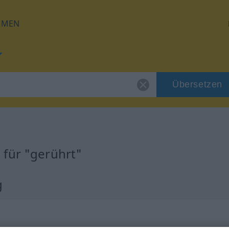
HMEN
Übersetzen
 für "gerührt"
g