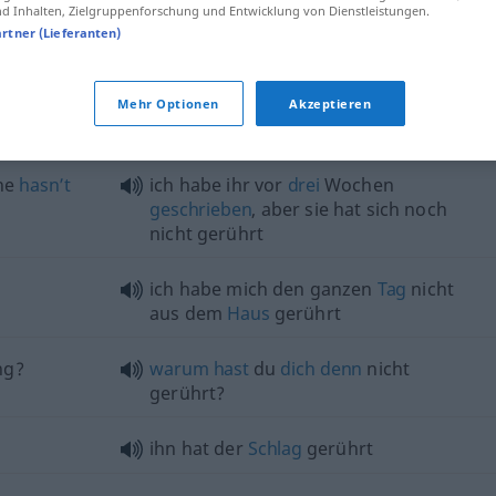
 Inhalten, Zielgruppenforschung und Entwicklung von Dienstleistungen.
artner (Lieferanten)
ihn hat der
Schlag
gerührt
Mehr Optionen
Akzeptieren
wie vom
Donner
gerührt
he
hasn’t
ich habe ihr vor
drei
Wochen
geschrieben
, aber sie hat sich noch
nicht gerührt
ich habe mich den ganzen
Tag
nicht
aus dem
Haus
gerührt
ng?
warum
hast
du
dich
denn
nicht
gerührt?
ihn hat der
Schlag
gerührt