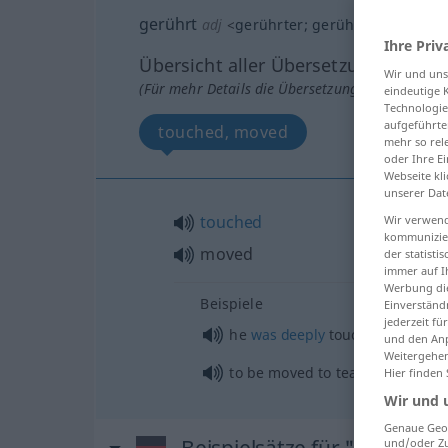
gerührt
adj
<
gerührter
;
gerührtest
>
FIG
Ihre Priv
Übersicht aller Übersetzungen
Wir und un
(Für mehr Details die Übersetzung anklicken/an
eindeutige 
Technologie
aufgeführte
touched, moved
mehr so rel
oder Ihre E
Webseite kli
unserer Dat
touched
Wir verwend
kommunizier
moved
der statist
immer auf I
Werbung die
Beispiele
Einverständ
jederzeit f
he
was
deeply
touched
und den Anp
Weitergehen
to be moved to tears
Hier finden
Wir und 
Genaue Geol
Beispielsätze für "gerührt"
und/oder Zu