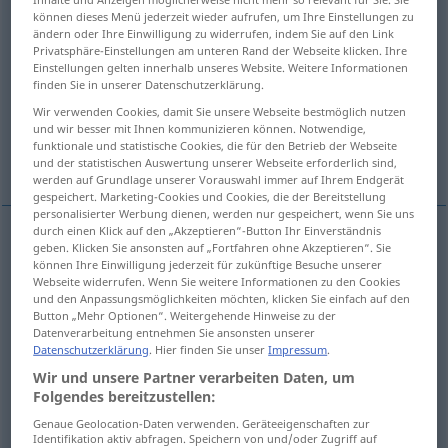
können dieses Menü jederzeit wieder aufrufen, um Ihre Einstellungen zu
ändern oder Ihre Einwilligung zu widerrufen, indem Sie auf den Link
Übersicht aller Übersetzungen
Privatsphäre-Einstellungen am unteren Rand der Webseite klicken. Ihre
(Für mehr Details die Übersetzung anklicken/antippen)
Einstellungen gelten innerhalb unseres Website. Weitere Informationen
finden Sie in unserer Datenschutzerklärung.
single
single, non-recurring
Wir verwenden Cookies, damit Sie unsere Webseite bestmöglich nutzen
und wir besser mit Ihnen kommunizieren können. Notwendige,
funktionale und statistische Cookies, die für den Betrieb der Webseite
unique, singular, exceptional
und der statistischen Auswertung unserer Webseite erforderlich sind,
werden auf Grundlage unserer Vorauswahl immer auf Ihrem Endgerät
gespeichert. Marketing-Cookies und Cookies, die der Bereitstellung
personalisierter Werbung dienen, werden nur gespeichert, wenn Sie uns
durch einen Klick auf den „Akzeptieren“-Button Ihr Einverständnis
geben. Klicken Sie ansonsten auf „Fortfahren ohne Akzeptieren“. Sie
single
einmalig
nicht mehrmalig
können Ihre Einwilligung jederzeit für zukünftige Besuche unserer
Webseite widerrufen. Wenn Sie weitere Informationen zu den Cookies
und den Anpassungsmöglichkeiten möchten, klicken Sie einfach auf den
Button „Mehr Optionen“. Weitergehende Hinweise zu der
Datenverarbeitung entnehmen Sie ansonsten unserer
Datenschutzerklärung
. Hier finden Sie unser
Impressum
.
single
einmalig
besonders
WIRTSCH
Wir und unsere Partner verarbeiten Daten, um
Folgendes bereitzustellen:
non-recurring
einmalig
besonders
WIRTSCH
Genaue Geolocation-Daten verwenden. Geräteeigenschaften zur
Identifikation aktiv abfragen. Speichern von und/oder Zugriff auf