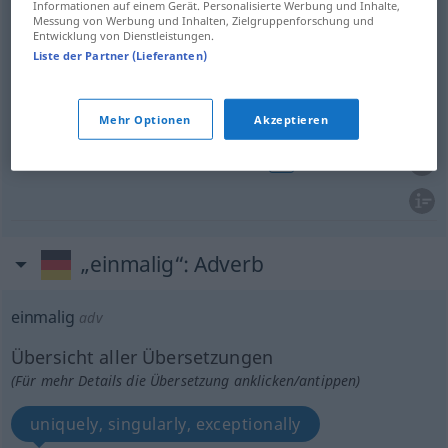
Informationen auf einem Gerät. Personalisierte Werbung und Inhalte,
Messung von Werbung und Inhalten, Zielgruppenforschung und
Entwicklung von Dienstleistungen.
Liste der Partner (Lieferanten)
unique
einmalig
einzigartig
FIG
singular
einmalig
einzigartig
FIG
Mehr Optionen
Akzeptieren
exceptional
einmalig
einzigartig
FIG
„einmalig“
: Adverb
einmalig
adv
Übersicht aller Übersetzungen
(Für mehr Details die Übersetzung anklicken/antippen)
uniquely, singularly, exceptionally