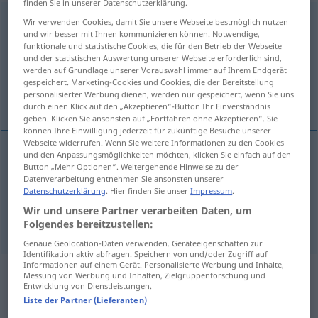
finden Sie in unserer Datenschutzerklärung.
exceptionally
adv
Wir verwenden Cookies, damit Sie unsere Webseite bestmöglich nutzen
und wir besser mit Ihnen kommunizieren können. Notwendige,
funktionale und statistische Cookies, die für den Betrieb der Webseite
Übersicht aller Übersetzungen
und der statistischen Auswertung unserer Webseite erforderlich sind,
(Für mehr Details die Übersetzung anklicken/antippen)
werden auf Grundlage unserer Vorauswahl immer auf Ihrem Endgerät
gespeichert. Marketing-Cookies und Cookies, die der Bereitstellung
personalisierter Werbung dienen, werden nur gespeichert, wenn Sie uns
außergewöhnlich
ausnahmsweise
durch einen Klick auf den „Akzeptieren“-Button Ihr Einverständnis
geben. Klicken Sie ansonsten auf „Fortfahren ohne Akzeptieren“. Sie
können Ihre Einwilligung jederzeit für zukünftige Besuche unserer
Webseite widerrufen. Wenn Sie weitere Informationen zu den Cookies
und den Anpassungsmöglichkeiten möchten, klicken Sie einfach auf den
Button „Mehr Optionen“. Weitergehende Hinweise zu der
außergewöhnlich
exceptionally
Datenverarbeitung entnehmen Sie ansonsten unserer
Datenschutzerklärung
. Hier finden Sie unser
Impressum
.
Wir und unsere Partner verarbeiten Daten, um
ausnahmsweise
exceptionally
as an exception
Folgendes bereitzustellen:
Genaue Geolocation-Daten verwenden. Geräteeigenschaften zur
Identifikation aktiv abfragen. Speichern von und/oder Zugriff auf
Informationen auf einem Gerät. Personalisierte Werbung und Inhalte,
Messung von Werbung und Inhalten, Zielgruppenforschung und
Beispielsätze aus externen Quellen
Entwicklung von Dienstleistungen.
für "exceptionally"
Liste der Partner (Lieferanten)