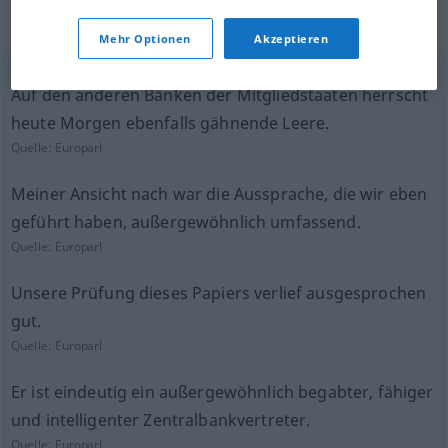
(nicht von der Langenscheidt Redaktion
geprüft)
Mehr Optionen
Akzeptieren
Auf den anderen Bänken der Mitgliedstaaten herrscht
heute Morgen ebenfalls gähnende Leere.
Quelle:
Europarl
Meiner Ansicht nach war die Aussprache, die wir eben
geführt haben, außergewöhnlich umfassend.
Quelle:
Europarl
Unsere Prüfung dieses Papiers verlief ausgesprochen
gut.
Quelle:
Europarl
Er ist eindeutig ein außergewöhnlich begabter, fähiger
und intelligenter Zentralbankvertreter.
Quelle:
Europarl