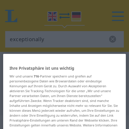
Englisch-Deutsch Wörterbuch
exceptionally
Ihre Privatsphäre ist uns wichtig
Englisch-Deutsch Übersetzung für
Wir und unsere
716
-Partner speichern und greifen auf
"exceptionally"
personenbezogene Daten wie Browserdaten oder eindeutige
Kennungen auf Ihrem Gerät zu. Durch Auswahl von Akzeptieren
aktivieren Sie Tracking-Technologien für die unter „Wir und unsere
"exceptionally" Deutsch
Partner verarbeiten Daten, um Ihnen Dienste bereitzustellen“
aufgeführten Zwecke. Wenn Tracker deaktiviert sind, sind manche
Übersetzung
Inhalte und Anzeigen möglicherweise nicht mehr so relevant für Sie. Sie
können dieses Menü jederzeit wieder aufrufen, um Ihre Einstellungen zu
ändern oder Ihre Einwilligung zu widerrufen, indem Sie auf den Link
Privatsphäre-Einstellungen am unteren Rand der Webseite klicken. Ihre
„exceptionally“
: adverb
Einstellungen gelten innerhalb unseres Website. Weitere Informationen