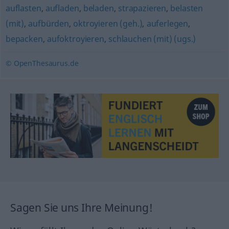
auflasten
,
aufladen
,
beladen
,
strapazieren
,
belasten
(mit)
,
aufbürden
,
oktroyieren (geh.)
,
auferlegen
,
bepacken
,
aufoktroyieren
,
schlauchen (mit) (ugs.)
© OpenThesaurus.de
Sagen Sie uns Ihre Meinung!