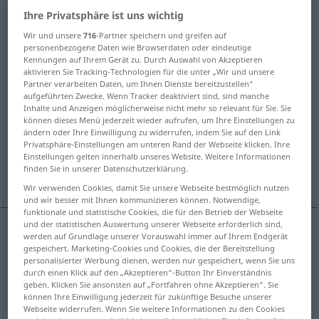
Ihre Privatsphäre ist uns wichtig
beschweren
[bəˈʃveːrən]
v/t
<
kein
ge-
;
h
>
Wir und unsere
716
-Partner speichern und greifen auf
Übersicht aller Übersetzungen
personenbezogene Daten wie Browserdaten oder eindeutige
Kennungen auf Ihrem Gerät zu. Durch Auswahl von Akzeptieren
(Für mehr Details die Übersetzung anklicken/antippen)
aktivieren Sie Tracking-Technologien für die unter „Wir und unsere
Partner verarbeiten Daten, um Ihnen Dienste bereitzustellen“
weight down
burden, weigh upon
aufgeführten Zwecke. Wenn Tracker deaktiviert sind, sind manche
Inhalte und Anzeigen möglicherweise nicht mehr so relevant für Sie. Sie
können dieses Menü jederzeit wieder aufrufen, um Ihre Einstellungen zu
ändern oder Ihre Einwilligung zu widerrufen, indem Sie auf den Link
load, bed
load, weight
Privatsphäre-Einstellungen am unteren Rand der Webseite klicken. Ihre
Einstellungen gelten innerhalb unseres Website. Weitere Informationen
finden Sie in unserer Datenschutzerklärung.
Weitere Beispiele...
Wir verwenden Cookies, damit Sie unsere Webseite bestmöglich nutzen
und wir besser mit Ihnen kommunizieren können. Notwendige,
funktionale und statistische Cookies, die für den Betrieb der Webseite
und der statistischen Auswertung unserer Webseite erforderlich sind,
werden auf Grundlage unserer Vorauswahl immer auf Ihrem Endgerät
weight
(down)
beschweren
mit Gewicht
gespeichert. Marketing-Cookies und Cookies, die der Bereitstellung
personalisierter Werbung dienen, werden nur gespeichert, wenn Sie uns
durch einen Klick auf den „Akzeptieren“-Button Ihr Einverständnis
geben. Klicken Sie ansonsten auf „Fortfahren ohne Akzeptieren“. Sie
können Ihre Einwilligung jederzeit für zukünftige Besuche unserer
Webseite widerrufen. Wenn Sie weitere Informationen zu den Cookies