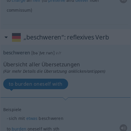
to
charge
an
heir
(to
preserve
and
deliver
fidei
commissum)
„beschweren“
: reflexives Verb
beschweren
[bəˈʃveːrən]
v/r
Übersicht aller Übersetzungen
(Für mehr Details die Übersetzung anklicken/antippen)
to burden oneself with
Beispiele
sich mit
etwas
beschweren
to
burden
oneself with
sth