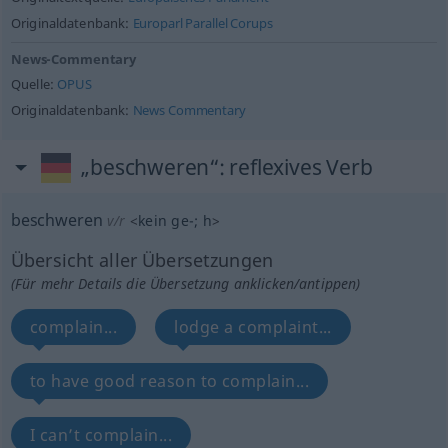
Originaldatenbank:
Europarl Parallel Corups
News-Commentary
Quelle:
OPUS
Originaldatenbank:
News Commentary
„beschweren“
: reflexives Verb
beschweren
v/r
<
kein
ge-
;
h
>
Übersicht aller Übersetzungen
(Für mehr Details die Übersetzung anklicken/antippen)
complain...
lodge a complaint...
to have good reason to complain...
I can’t complain...