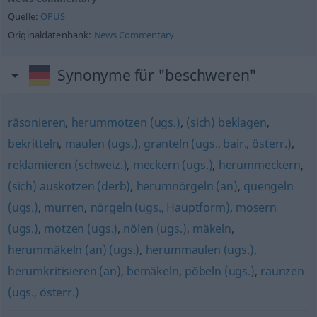
Quelle:
OPUS
Originaldatenbank:
News Commentary
Synonyme für "beschweren"
räsonieren
,
herummotzen (ugs.)
,
(sich) beklagen
,
bekritteln
,
maulen (ugs.)
,
granteln (ugs., bair., österr.)
,
reklamieren (schweiz.)
,
meckern (ugs.)
,
herummeckern
,
(sich) auskotzen (derb)
,
herumnörgeln (an)
,
quengeln
(ugs.)
,
murren
,
nörgeln (ugs., Hauptform)
,
mosern
(ugs.)
,
motzen (ugs.)
,
nölen (ugs.)
,
mäkeln
,
herummäkeln (an) (ugs.)
,
herummaulen (ugs.)
,
herumkritisieren (an)
,
bemäkeln
,
pöbeln (ugs.)
,
raunzen
(ugs., österr.)