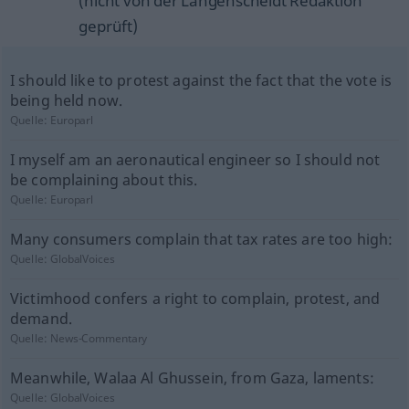
(nicht von der Langenscheidt Redaktion
geprüft)
I should like to protest against the fact that the vote is
being held now.
Quelle:
Europarl
I myself am an aeronautical engineer so I should not
be complaining about this.
Quelle:
Europarl
Many consumers complain that tax rates are too high:
Quelle:
GlobalVoices
Victimhood confers a right to complain, protest, and
demand.
Quelle:
News-Commentary
Meanwhile, Walaa Al Ghussein, from Gaza, laments:
Quelle:
GlobalVoices