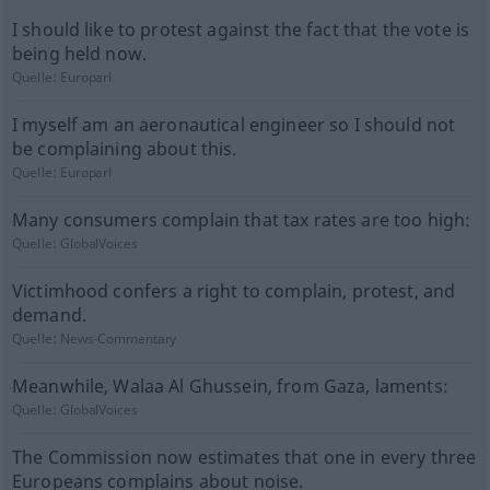
I should like to protest against the fact that the vote is
being held now.
Quelle:
Europarl
I myself am an aeronautical engineer so I should not
be complaining about this.
Quelle:
Europarl
Many consumers complain that tax rates are too high:
Quelle:
GlobalVoices
Victimhood confers a right to complain, protest, and
demand.
Quelle:
News-Commentary
Meanwhile, Walaa Al Ghussein, from Gaza, laments:
Quelle:
GlobalVoices
The Commission now estimates that one in every three
Europeans complains about noise.