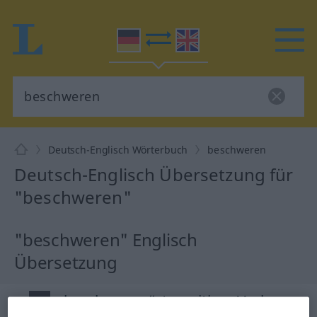
Deutsch-Englisch Wörterbuch
beschweren
Deutsch-Englisch Übersetzung für
"beschweren"
"beschweren" Englisch
Übersetzung
„beschweren“
: transitives Verb