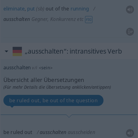
eliminate
,
put
(
sb
)
out of the
running
ausschalten
Gegner, Konkurrenz etc
FIG
„ausschalten“
: intransitives Verb
ausschalten
v/i
<
sein
>
Übersicht aller Übersetzungen
(Für mehr Details die Übersetzung anklicken/antippen)
be ruled out, be out of the question
be ruled out
ausschalten
ausscheiden