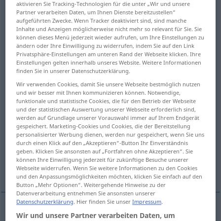
aktivieren Sie Tracking-Technologien für die unter „Wir und unsere
Partner verarbeiten Daten, um Ihnen Dienste bereitzustellen“
Übersicht aller Übersetzungen
aufgeführten Zwecke. Wenn Tracker deaktiviert sind, sind manche
Inhalte und Anzeigen möglicherweise nicht mehr so relevant für Sie. Sie
(Für mehr Details die Übersetzung anklicken/antippen)
können dieses Menü jederzeit wieder aufrufen, um Ihre Einstellungen zu
ändern oder Ihre Einwilligung zu widerrufen, indem Sie auf den Link
disconnect, switch off
Privatsphäre-Einstellungen am unteren Rand der Webseite klicken. Ihre
Einstellungen gelten innerhalb unseres Website. Weitere Informationen
finden Sie in unserer Datenschutzerklärung.
throw out of gear, stop, disengage,
Wir verwenden Cookies, damit Sie unsere Webseite bestmöglich nutzen
disengage, disconnect
und wir besser mit Ihnen kommunizieren können. Notwendige,
funktionale und statistische Cookies, die für den Betrieb der Webseite
und der statistischen Auswertung unserer Webseite erforderlich sind,
turn off, disable
eliminate, avoid
werden auf Grundlage unserer Vorauswahl immer auf Ihrem Endgerät
gespeichert. Marketing-Cookies und Cookies, die der Bereitstellung
personalisierter Werbung dienen, werden nur gespeichert, wenn Sie uns
dismiss, set aside, rule out, exclude
durch einen Klick auf den „Akzeptieren“-Button Ihr Einverständnis
geben. Klicken Sie ansonsten auf „Fortfahren ohne Akzeptieren“. Sie
können Ihre Einwilligung jederzeit für zukünftige Besuche unserer
eliminate, put out of the running
Webseite widerrufen. Wenn Sie weitere Informationen zu den Cookies
und den Anpassungsmöglichkeiten möchten, klicken Sie einfach auf den
Button „Mehr Optionen“. Weitergehende Hinweise zu der
Datenverarbeitung entnehmen Sie ansonsten unserer
Datenschutzerklärung
. Hier finden Sie unser
Impressum
.
Wir und unsere Partner verarbeiten Daten, um
disconnect
ausschalten
Stromkreis
ELEK