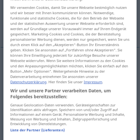
Wir verwenden Cookies, damit Sie unsere Webseite bestmöglich nutzen
Übersicht aller Übersetzungen
und wir besser mit Ihnen kommunizieren können. Notwendige,
funktionale und statistische Cookies, die für den Betrieb der Webseite
(Für mehr Details die Übersetzung anklicken/antippen)
und der statistischen Auswertung unserer Webseite erforderlich sind,
werden auf Grundlage unserer Vorauswahl immer auf Ihrem Endgerät
pour out
empty
fill
gespeichert. Marketing-Cookies und Cookies, die der Bereitstellung
personalisierter Werbung dienen, werden nur gespeichert, wenn Sie uns
durch einen Klick auf den „Akzeptieren“-Button Ihr Einverständnis
geben. Klicken Sie ansonsten auf „Fortfahren ohne Akzeptieren“. Sie
können Ihre Einwilligung jederzeit für zukünftige Besuche unserer
Webseite widerrufen. Wenn Sie weitere Informationen zu den Cookies
pour
out
ausgießen
Flüssigkeit etc
und den Anpassungsmöglichkeiten möchten, klicken Sie einfach auf den
Button „Mehr Optionen“. Weitergehende Hinweise zu der
Datenverarbeitung entnehmen Sie ansonsten unserer
Datenschutzerklärung
. Hier finden Sie unser
Impressum
.
Wir und unsere Partner verarbeiten Daten, um
empty
ausgießen
Gefäß
Folgendes bereitzustellen:
Genaue Geolocation-Daten verwenden. Geräteeigenschaften zur
Identifikation aktiv abfragen. Speichern von und/oder Zugriff auf
Informationen auf einem Gerät. Personalisierte Werbung und Inhalte,
fill
ausgießen
besonders
Risse, Löcher etc
Messung von Werbung und Inhalten, Zielgruppenforschung und
TECH
Entwicklung von Dienstleistungen.
Liste der Partner (Lieferanten)