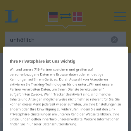
Ihre Privatsphäre ist uns wichtig
Deutsch-Dänisch Wörterbuch
unhöflich
Wir und unsere
716
-Partner speichern und greifen auf
Deutsch-Dänisch Übersetzung für
personenbezogene Daten wie Browserdaten oder eindeutige
"unhöflich"
Kennungen auf Ihrem Gerät zu. Durch Auswahl von Akzeptieren
aktivieren Sie Tracking-Technologien für die unter „Wir und unsere
Partner verarbeiten Daten, um Ihnen Dienste bereitzustellen“
aufgeführten Zwecke. Wenn Tracker deaktiviert sind, sind manche
"unhöflich" Dänisch Übersetzung
Inhalte und Anzeigen möglicherweise nicht mehr so relevant für Sie. Sie
können dieses Menü jederzeit wieder aufrufen, um Ihre Einstellungen zu
ändern oder Ihre Einwilligung zu widerrufen, indem Sie auf den Link
„unhöflich“
Privatsphäre-Einstellungen am unteren Rand der Webseite klicken. Ihre
Einstellungen gelten innerhalb unseres Website. Weitere Informationen
finden Sie in unserer Datenschutzerklärung.
unhöflich