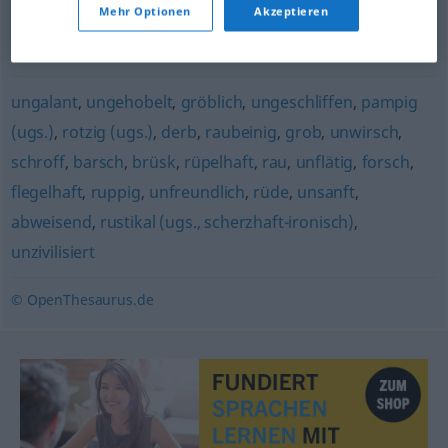
Mehr Optionen
Akzeptieren
(Hauptform)
,
unverschämt
,
pampig (ugs.)
,
rotzfrech
(ugs.)
,
patzig (ugs.)
,
ungehörig
,
salopp
ungalant
,
ungehobelt
,
gröblich
,
ungeschliffen
,
pampig
(ugs.)
,
rotzig (ugs.)
,
derb
,
raubeinig
,
grob
,
unwirsch
,
schroff
,
barsch
,
brüsk
,
rüpelhaft
,
rau
,
unflätig
,
forsch
,
flegelhaft
,
ruppig
,
unfreundlich
,
rüde
,
unsanft
,
abweisend
,
rustikal (ugs., scherzhaft-ironisch)
,
unzivilisiert
© OpenThesaurus.de