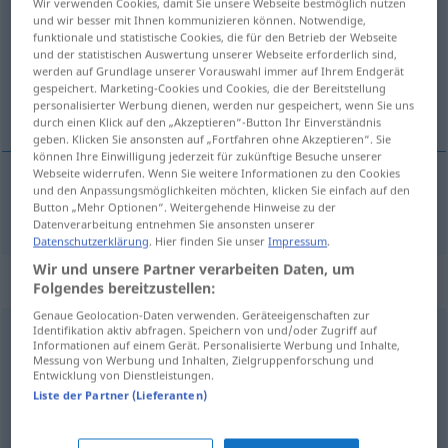
Wir verwenden Cookies, damit Sie unsere Webseite bestmöglich nutzen
und wir besser mit Ihnen kommunizieren können. Notwendige,
Übersicht aller Übersetzungen
funktionale und statistische Cookies, die für den Betrieb der Webseite
und der statistischen Auswertung unserer Webseite erforderlich sind,
(Für mehr Details die Übersetzung anklicken/antippen)
werden auf Grundlage unserer Vorauswahl immer auf Ihrem Endgerät
gespeichert. Marketing-Cookies und Cookies, die der Bereitstellung
uhøflig
personalisierter Werbung dienen, werden nur gespeichert, wenn Sie uns
durch einen Klick auf den „Akzeptieren“-Button Ihr Einverständnis
geben. Klicken Sie ansonsten auf „Fortfahren ohne Akzeptieren“. Sie
können Ihre Einwilligung jederzeit für zukünftige Besuche unserer
Webseite widerrufen. Wenn Sie weitere Informationen zu den Cookies
und den Anpassungsmöglichkeiten möchten, klicken Sie einfach auf den
uhøflig
unhöflich
Button „Mehr Optionen“. Weitergehende Hinweise zu der
Datenverarbeitung entnehmen Sie ansonsten unserer
Datenschutzerklärung
. Hier finden Sie unser
Impressum
.
Wir und unsere Partner verarbeiten Daten, um
Synonyme für "unhöflich"
Folgendes bereitzustellen:
Genaue Geolocation-Daten verwenden. Geräteeigenschaften zur
Identifikation aktiv abfragen. Speichern von und/oder Zugriff auf
Informationen auf einem Gerät. Personalisierte Werbung und Inhalte,
ungesittet
,
unmanierlich
,
unartig
,
anmaßend
,
Messung von Werbung und Inhalten, Zielgruppenforschung und
Entwicklung von Dienstleistungen.
ungebührlich
,
ungeschliffen
,
unanständig
,
unverfroren
,
Liste der Partner (Lieferanten)
unbotmäßig (geh.)
,
unflätig
,
unangemessen
,
respektlos
,
rücksichtslos
,
dreist
,
ungezogen
,
ungehobelt
,
frech