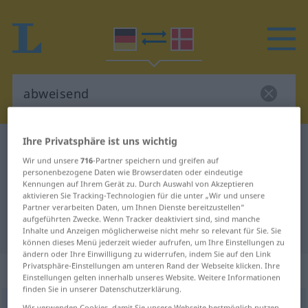
Ihre Privatsphäre ist uns wichtig
Deutsch-Dänisch Wörterbuch
abweisend
Wir und unsere
716
-Partner speichern und greifen auf
Deutsch-Dänisch Übersetzung für
personenbezogene Daten wie Browserdaten oder eindeutige
Kennungen auf Ihrem Gerät zu. Durch Auswahl von Akzeptieren
"abweisend"
aktivieren Sie Tracking-Technologien für die unter „Wir und unsere
Partner verarbeiten Daten, um Ihnen Dienste bereitzustellen“
aufgeführten Zwecke. Wenn Tracker deaktiviert sind, sind manche
"abweisend" Dänisch Übersetzung
Inhalte und Anzeigen möglicherweise nicht mehr so relevant für Sie. Sie
können dieses Menü jederzeit wieder aufrufen, um Ihre Einstellungen zu
ändern oder Ihre Einwilligung zu widerrufen, indem Sie auf den Link
Privatsphäre-Einstellungen am unteren Rand der Webseite klicken. Ihre
„abweisend“
Einstellungen gelten innerhalb unseres Website. Weitere Informationen
finden Sie in unserer Datenschutzerklärung.
abweisend
Wir verwenden Cookies, damit Sie unsere Webseite bestmöglich nutzen