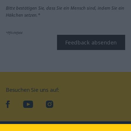
Bitte bestätigen Sie, dass Sie ein Mensch sind, indem Sie ein
Häkchen setzen.*
*Pflichtfeld
Feedback absenden
Besuchen Sie uns auf:
facebook
YouTube
Instagram