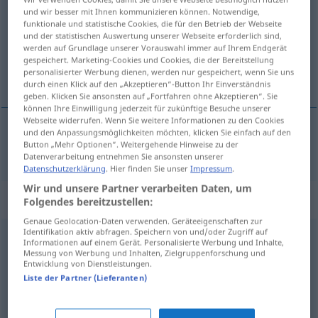
und wir besser mit Ihnen kommunizieren können. Notwendige,
funktionale und statistische Cookies, die für den Betrieb der Webseite
Übersicht aller Übersetzungen
und der statistischen Auswertung unserer Webseite erforderlich sind,
(Für mehr Details die Übersetzung anklicken/antippen)
werden auf Grundlage unserer Vorauswahl immer auf Ihrem Endgerät
gespeichert. Marketing-Cookies und Cookies, die der Bereitstellung
personalisierter Werbung dienen, werden nur gespeichert, wenn Sie uns
afvisende
durch einen Klick auf den „Akzeptieren“-Button Ihr Einverständnis
geben. Klicken Sie ansonsten auf „Fortfahren ohne Akzeptieren“. Sie
können Ihre Einwilligung jederzeit für zukünftige Besuche unserer
Webseite widerrufen. Wenn Sie weitere Informationen zu den Cookies
und den Anpassungsmöglichkeiten möchten, klicken Sie einfach auf den
Button „Mehr Optionen“. Weitergehende Hinweise zu der
afvisende
abweisend
Datenverarbeitung entnehmen Sie ansonsten unserer
Datenschutzerklärung
. Hier finden Sie unser
Impressum
.
Wir und unsere Partner verarbeiten Daten, um
Synonyme für "abweisend"
Folgendes bereitzustellen:
Genaue Geolocation-Daten verwenden. Geräteeigenschaften zur
Identifikation aktiv abfragen. Speichern von und/oder Zugriff auf
Informationen auf einem Gerät. Personalisierte Werbung und Inhalte,
ungastlich
,
unwirtlich (Hauptform)
Messung von Werbung und Inhalten, Zielgruppenforschung und
Entwicklung von Dienstleistungen.
Liste der Partner (Lieferanten)
ablehnend
,
abschlägig