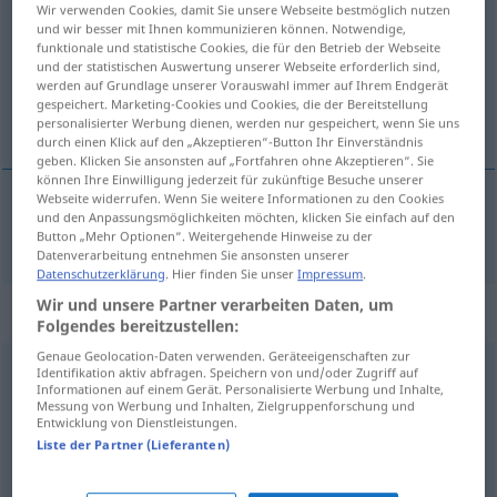
Wir verwenden Cookies, damit Sie unsere Webseite bestmöglich nutzen
und wir besser mit Ihnen kommunizieren können. Notwendige,
Übersicht aller Übersetzungen
funktionale und statistische Cookies, die für den Betrieb der Webseite
und der statistischen Auswertung unserer Webseite erforderlich sind,
(Für mehr Details die Übersetzung anklicken/antippen)
werden auf Grundlage unserer Vorauswahl immer auf Ihrem Endgerät
gespeichert. Marketing-Cookies und Cookies, die der Bereitstellung
flabet, fræk
personalisierter Werbung dienen, werden nur gespeichert, wenn Sie uns
durch einen Klick auf den „Akzeptieren“-Button Ihr Einverständnis
geben. Klicken Sie ansonsten auf „Fortfahren ohne Akzeptieren“. Sie
können Ihre Einwilligung jederzeit für zukünftige Besuche unserer
Webseite widerrufen. Wenn Sie weitere Informationen zu den Cookies
und den Anpassungsmöglichkeiten möchten, klicken Sie einfach auf den
flabet
,
fræk
pampig
Button „Mehr Optionen“. Weitergehende Hinweise zu der
Datenverarbeitung entnehmen Sie ansonsten unserer
Datenschutzerklärung
. Hier finden Sie unser
Impressum
.
Wir und unsere Partner verarbeiten Daten, um
Synonyme für "pampig"
Folgendes bereitzustellen:
Genaue Geolocation-Daten verwenden. Geräteeigenschaften zur
Identifikation aktiv abfragen. Speichern von und/oder Zugriff auf
breiig
Informationen auf einem Gerät. Personalisierte Werbung und Inhalte,
Messung von Werbung und Inhalten, Zielgruppenforschung und
Entwicklung von Dienstleistungen.
ungesittet
,
unmanierlich
,
unartig
,
anmaßend
,
Liste der Partner (Lieferanten)
ungebührlich
,
ungeschliffen
,
unanständig
,
unverfroren
,