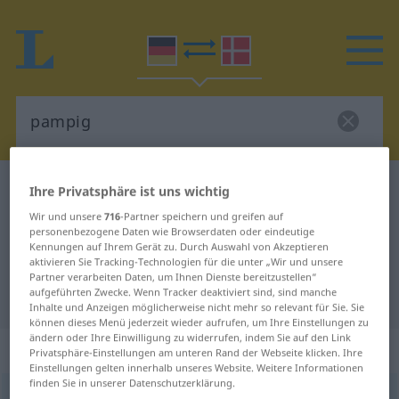
Deutsch-Dänisch Wörterbuch
pampig
Ihre Privatsphäre ist uns wichtig
Deutsch-Dänisch Übersetzung für
Wir und unsere
716
-Partner speichern und greifen auf
personenbezogene Daten wie Browserdaten oder eindeutige
"pampig"
Kennungen auf Ihrem Gerät zu. Durch Auswahl von Akzeptieren
aktivieren Sie Tracking-Technologien für die unter „Wir und unsere
Partner verarbeiten Daten, um Ihnen Dienste bereitzustellen“
aufgeführten Zwecke. Wenn Tracker deaktiviert sind, sind manche
"pampig" Dänisch Übersetzung
Inhalte und Anzeigen möglicherweise nicht mehr so relevant für Sie. Sie
können dieses Menü jederzeit wieder aufrufen, um Ihre Einstellungen zu
ändern oder Ihre Einwilligung zu widerrufen, indem Sie auf den Link
„pampig“
Privatsphäre-Einstellungen am unteren Rand der Webseite klicken. Ihre
Einstellungen gelten innerhalb unseres Website. Weitere Informationen
finden Sie in unserer Datenschutzerklärung.
pampig
UMG