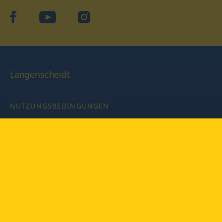
facebook
YouTube
Instagram
Langenscheidt
NUTZUNGSBEDINGUNGEN
DATENSCHUTZBESTIMMUNGEN
IMPRESSUM
PRIVATSPHÄRE-EINSTELLUNGEN
LATEINWÖRTERBUCH MIT CODE
Copyright © 2026 PONS Langenscheidt GmbH, Alle Rechte
vorbehalten.