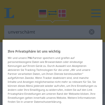
Deutsch-Dänisch Wörterbuch
unverschämt
Ihre Privatsphäre ist uns wichtig
Deutsch-Dänisch Übersetzung für
Wir und unsere
716
-Partner speichern und greifen auf
personenbezogene Daten wie Browserdaten oder eindeutige
"unverschämt"
Kennungen auf Ihrem Gerät zu. Durch Auswahl von Akzeptieren
aktivieren Sie Tracking-Technologien für die unter „Wir und unsere
Partner verarbeiten Daten, um Ihnen Dienste bereitzustellen“
"unverschämt" Dänisch
aufgeführten Zwecke. Wenn Tracker deaktiviert sind, sind manche
Inhalte und Anzeigen möglicherweise nicht mehr so relevant für Sie. Sie
Übersetzung
können dieses Menü jederzeit wieder aufrufen, um Ihre Einstellungen zu
ändern oder Ihre Einwilligung zu widerrufen, indem Sie auf den Link
Privatsphäre-Einstellungen am unteren Rand der Webseite klicken. Ihre
Einstellungen gelten innerhalb unseres Website. Weitere Informationen
„unverschämt“
finden Sie in unserer Datenschutzerklärung.