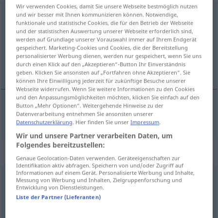
Wir verwenden Cookies, damit Sie unsere Webseite bestmöglich nutzen
unverschämt
und wir besser mit Ihnen kommunizieren können. Notwendige,
funktionale und statistische Cookies, die für den Betrieb der Webseite
und der statistischen Auswertung unserer Webseite erforderlich sind,
Übersicht aller Übersetzungen
werden auf Grundlage unserer Vorauswahl immer auf Ihrem Endgerät
(Für mehr Details die Übersetzung anklicken/antippen)
gespeichert. Marketing-Cookies und Cookies, die der Bereitstellung
personalisierter Werbung dienen, werden nur gespeichert, wenn Sie uns
durch einen Klick auf den „Akzeptieren“-Button Ihr Einverständnis
uforskammet
geben. Klicken Sie ansonsten auf „Fortfahren ohne Akzeptieren“. Sie
können Ihre Einwilligung jederzeit für zukünftige Besuche unserer
Webseite widerrufen. Wenn Sie weitere Informationen zu den Cookies
und den Anpassungsmöglichkeiten möchten, klicken Sie einfach auf den
Button „Mehr Optionen“. Weitergehende Hinweise zu der
Datenverarbeitung entnehmen Sie ansonsten unserer
uforskammet
unverschämt
Datenschutzerklärung
. Hier finden Sie unser
Impressum
.
Wir und unsere Partner verarbeiten Daten, um
Folgendes bereitzustellen:
Synonyme für "unverschämt"
Genaue Geolocation-Daten verwenden. Geräteeigenschaften zur
Identifikation aktiv abfragen. Speichern von und/oder Zugriff auf
Informationen auf einem Gerät. Personalisierte Werbung und Inhalte,
Messung von Werbung und Inhalten, Zielgruppenforschung und
ungesittet
,
unmanierlich
,
unartig
,
anmaßend
,
Entwicklung von Dienstleistungen.
Liste der Partner (Lieferanten)
ungebührlich
,
ungeschliffen
,
unanständig
,
unverfroren
,
unhöflich
,
unbotmäßig (geh.)
,
unflätig
,
unangemessen
,