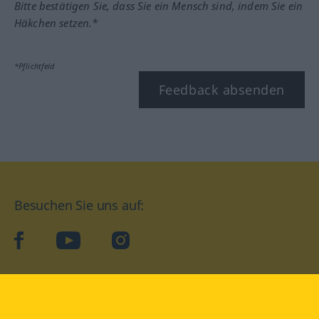
Bitte bestätigen Sie, dass Sie ein Mensch sind, indem Sie ein
Häkchen setzen.*
*Pflichtfeld
Feedback absenden
Besuchen Sie uns auf:
facebook
YouTube
Instagram