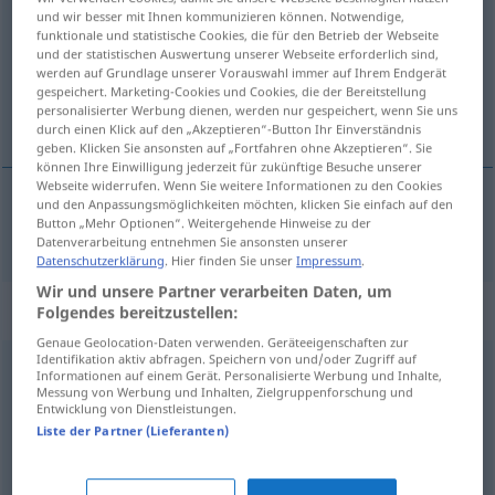
und wir besser mit Ihnen kommunizieren können. Notwendige,
funktionale und statistische Cookies, die für den Betrieb der Webseite
Übersicht aller Übersetzungen
und der statistischen Auswertung unserer Webseite erforderlich sind,
(Für mehr Details die Übersetzung anklicken/antippen)
werden auf Grundlage unserer Vorauswahl immer auf Ihrem Endgerät
gespeichert. Marketing-Cookies und Cookies, die der Bereitstellung
personalisierter Werbung dienen, werden nur gespeichert, wenn Sie uns
uforskammet, skamløs
durch einen Klick auf den „Akzeptieren“-Button Ihr Einverständnis
geben. Klicken Sie ansonsten auf „Fortfahren ohne Akzeptieren“. Sie
können Ihre Einwilligung jederzeit für zukünftige Besuche unserer
Webseite widerrufen. Wenn Sie weitere Informationen zu den Cookies
und den Anpassungsmöglichkeiten möchten, klicken Sie einfach auf den
Button „Mehr Optionen“. Weitergehende Hinweise zu der
uforskammet
,
skamløs
schamlos
Datenverarbeitung entnehmen Sie ansonsten unserer
Datenschutzerklärung
. Hier finden Sie unser
Impressum
.
Wir und unsere Partner verarbeiten Daten, um
Synonyme für "schamlos"
Folgendes bereitzustellen:
Genaue Geolocation-Daten verwenden. Geräteeigenschaften zur
Identifikation aktiv abfragen. Speichern von und/oder Zugriff auf
Informationen auf einem Gerät. Personalisierte Werbung und Inhalte,
ungeniert
Messung von Werbung und Inhalten, Zielgruppenforschung und
Entwicklung von Dienstleistungen.
Liste der Partner (Lieferanten)
haltlos
,
ausschweifend
,
sittenlos
,
hemmungslos
,
charakterlos
,
zuchtlos