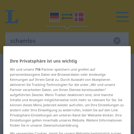
Ihre Privatsphäre ist uns wichtig
Deutsch-Dänisch Wörterbuch
schamlos
Wir und unsere
716
-Partner speichern und greifen auf
Deutsch-Dänisch Übersetzung für
personenbezogene Daten wie Browserdaten oder eindeutige
Kennungen auf Ihrem Gerät zu. Durch Auswahl von Akzeptieren
"schamlos"
aktivieren Sie Tracking-Technologien für die unter „Wir und unsere
Partner verarbeiten Daten, um Ihnen Dienste bereitzustellen“
aufgeführten Zwecke. Wenn Tracker deaktiviert sind, sind manche
"schamlos" Dänisch Übersetzung
Inhalte und Anzeigen möglicherweise nicht mehr so relevant für Sie. Sie
können dieses Menü jederzeit wieder aufrufen, um Ihre Einstellungen zu
ändern oder Ihre Einwilligung zu widerrufen, indem Sie auf den Link
Privatsphäre-Einstellungen am unteren Rand der Webseite klicken. Ihre
„schamlos“
Einstellungen gelten innerhalb unseres Website. Weitere Informationen
finden Sie in unserer Datenschutzerklärung.
schamlos
<
-est
>
Wir verwenden Cookies, damit Sie unsere Webseite bestmöglich nutzen