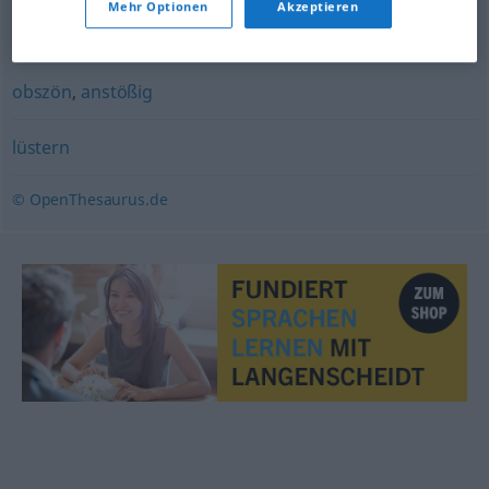
Mehr Optionen
Akzeptieren
unverschämt
,
unverfroren
obszön
,
anstößig
lüstern
© OpenThesaurus.de