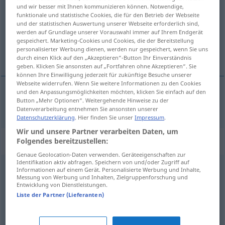
und wir besser mit Ihnen kommunizieren können. Notwendige,
funktionale und statistische Cookies, die für den Betrieb der Webseite
Übersicht aller Übersetzungen
und der statistischen Auswertung unserer Webseite erforderlich sind,
(Für mehr Details die Übersetzung anklicken/antippen)
werden auf Grundlage unserer Vorauswahl immer auf Ihrem Endgerät
gespeichert. Marketing-Cookies und Cookies, die der Bereitstellung
personalisierter Werbung dienen, werden nur gespeichert, wenn Sie uns
stødende, anstødelig
durch einen Klick auf den „Akzeptieren“-Button Ihr Einverständnis
geben. Klicken Sie ansonsten auf „Fortfahren ohne Akzeptieren“. Sie
können Ihre Einwilligung jederzeit für zukünftige Besuche unserer
Webseite widerrufen. Wenn Sie weitere Informationen zu den Cookies
und den Anpassungsmöglichkeiten möchten, klicken Sie einfach auf den
Button „Mehr Optionen“. Weitergehende Hinweise zu der
stødende,
anstødelig
anstößig
Datenverarbeitung entnehmen Sie ansonsten unserer
Datenschutzerklärung
. Hier finden Sie unser
Impressum
.
Wir und unsere Partner verarbeiten Daten, um
Synonyme für "anstößig"
Folgendes bereitzustellen:
Genaue Geolocation-Daten verwenden. Geräteeigenschaften zur
Identifikation aktiv abfragen. Speichern von und/oder Zugriff auf
Informationen auf einem Gerät. Personalisierte Werbung und Inhalte,
vulgär
,
geschmacklos
,
unanständig
,
ordinär
,
obszön
Messung von Werbung und Inhalten, Zielgruppenforschung und
Entwicklung von Dienstleistungen.
(geh.)
Liste der Partner (Lieferanten)
schamlos
,
obszön