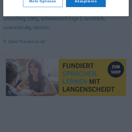
Mehr Optionen
Akzeptieren
schmutzig (fig.)
,
dreckig (ugs., fig.)
,
unkeusch (geh.)
,
unzüchtig
,
zotig
,
schweinisch (ugs.)
,
unsittlich
,
unanständig
,
obszön
© OpenThesaurus.de