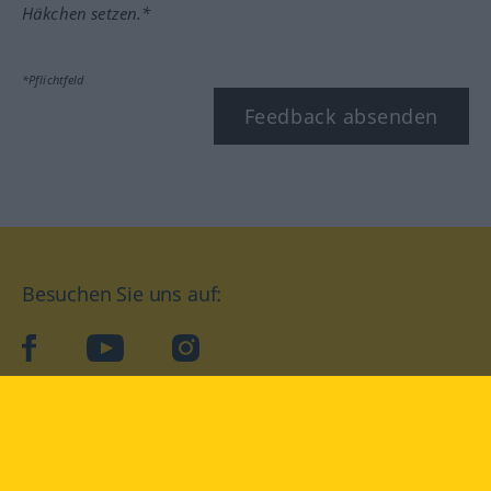
Häkchen setzen.*
*Pflichtfeld
Feedback absenden
Besuchen Sie uns auf:
facebook
YouTube
Instagram
Langenscheidt