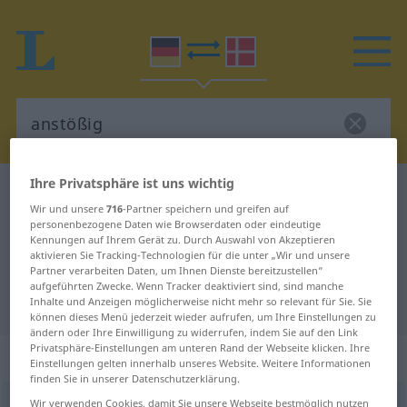
Ihre Privatsphäre ist uns wichtig
Deutsch-Dänisch Wörterbuch
anstößig
Wir und unsere
716
-Partner speichern und greifen auf
Deutsch-Dänisch Übersetzung für
personenbezogene Daten wie Browserdaten oder eindeutige
Kennungen auf Ihrem Gerät zu. Durch Auswahl von Akzeptieren
"anstößig"
aktivieren Sie Tracking-Technologien für die unter „Wir und unsere
Partner verarbeiten Daten, um Ihnen Dienste bereitzustellen“
aufgeführten Zwecke. Wenn Tracker deaktiviert sind, sind manche
"anstößig" Dänisch Übersetzung
Inhalte und Anzeigen möglicherweise nicht mehr so relevant für Sie. Sie
können dieses Menü jederzeit wieder aufrufen, um Ihre Einstellungen zu
ändern oder Ihre Einwilligung zu widerrufen, indem Sie auf den Link
Privatsphäre-Einstellungen am unteren Rand der Webseite klicken. Ihre
„anstößig“
Einstellungen gelten innerhalb unseres Website. Weitere Informationen
finden Sie in unserer Datenschutzerklärung.
anstößig
Wir verwenden Cookies, damit Sie unsere Webseite bestmöglich nutzen