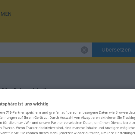
HMEN
Übersetzen
für "dreckig"
atsphäre ist uns wichtig
sere
716
-Partner speichern und greifen auf personenbezogene Daten wie Browserdat
Kennungen auf Ihrem Gerät zu. Durch Auswahl von Akzeptieren aktivieren Sie Trackin
n für die unter „Wir und unsere Partner verarbeiten Daten, um Ihnen Dienste bereitz
n Zwecke. Wenn Tracker deaktiviert sind, sind manche Inhalte und Anzeigen mögliche
evant für Sie. Sie können dieses Menü jederzeit wieder aufrufen, um Ihre Einstellung