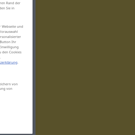
eren Rand der
den Sie in
er Webseite und
 Vorauswahl
sonalisierter
Button Ihr
Einwilligung
zu den Cookies
.
zerklärung
.
eichern von
sung von