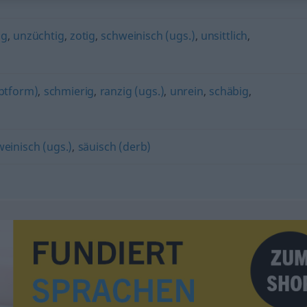
ig
,
unzüchtig
,
zotig
,
schweinisch (ugs.)
,
unsittlich
,
ptform)
,
schmierig
,
ranzig (ugs.)
,
unrein
,
schäbig
,
einisch (ugs.)
,
säuisch (derb)