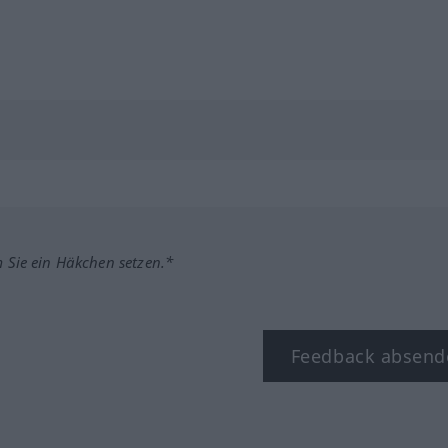
m Sie ein Häkchen setzen.*
Feedback absend