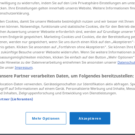
inwilligung zu widerrufen, indem Sie auf den Link Privatsphäre-Einstellungen am unt
cken. Ihre Einstellungen gelten innerhalb unseres Website. Weitere Informationen fin
enschutzerklärung.
en Cookies, damit Sie unsere Webseite bestmöglich nutzen und wir besser mit Ihnen
tippen)
en können. Notwendige, funktionale und statistische Cookies, die für den Betrieb d
ischen Auswertung unserer Webseite erforderlich sind, werden auf Grundlage unserer
hrem Endgerät gespeichert. Marketing-Cookies und Cookies, die der Bereitstellung per
nen, werden nur gespeichert, wenn Sie uns durch einen Klick auf den „Akzeptieren“-
nis geben. Klicken Sie ansonsten auf „Fortfahren ohne Akzeptieren“. Sie können Ihre 
ür zukünftige Besuche unserer Webseite widerrufen. Wenn Sie weitere Informationen 
assungsmöglichkeiten möchten, klicken Sie einfach auf den Button „Mehr Optionen“
de Hinweise zu der Datenverarbeitung entnehmen Sie ansonsten unserer
Datenschut
dreckig
 Sie unser
Impressum
.
unsere Partner verarbeiten Daten, um Folgendes bereitzustellen:
ocation-Daten verwenden. Geräteeigenschaften zur Identifikation aktiv abfragen. Sp
griff auf Informationen auf einem Gerät. Personalisierte Werbung und Inhalte, Mes
idt
es geht mir dreckig
 Inhalten, Zielgruppenforschung und Entwicklung von Dienstleistungen.
artner (Lieferanten)
Mehr Optionen
Akzeptieren