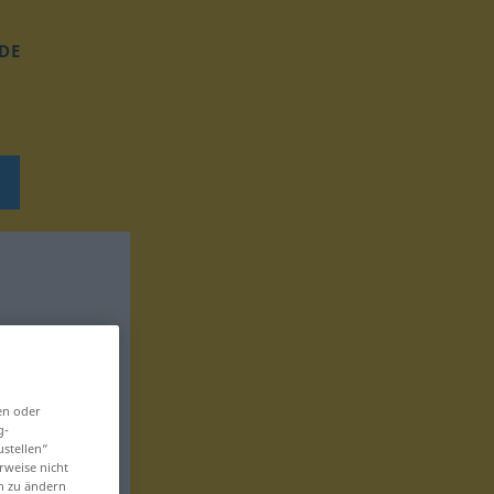
DE
en oder
g-
ustellen“
rweise nicht
en zu ändern