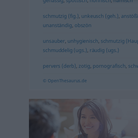
gehässig
,
spöttisch
,
höhnisch
,
hämisch
schmutzig (fig.)
,
unkeusch (geh.)
,
anstöß
unanständig
,
obszön
unsauber
,
unhygienisch
,
schmutzig (Hau
schmuddelig (ugs.)
,
räudig (ugs.)
pervers (derb)
,
zotig
,
pornografisch
,
schw
© OpenThesaurus.de