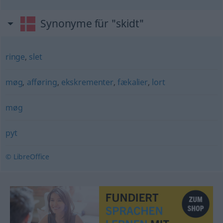
Synonyme für "skidt"
ringe
,
slet
møg
,
afføring
,
ekskrementer
,
fækalier
,
lort
møg
pyt
© LibreOffice