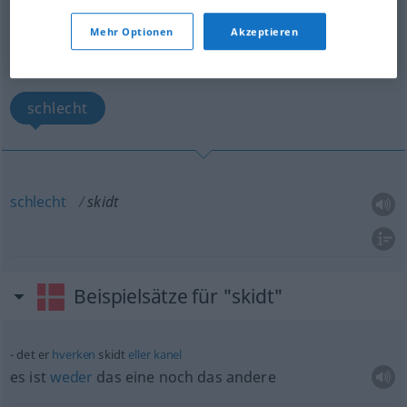
skidt
[sgid]
adj
Mehr Optionen
Akzeptieren
Übersicht aller Übersetzungen
(Für mehr Details die Übersetzung anklicken/antippen)
schlecht
schlecht
skidt
Beispielsätze für "skidt"
det er
hverken
skidt
eller
kanel
es ist
weder
das eine noch das andere