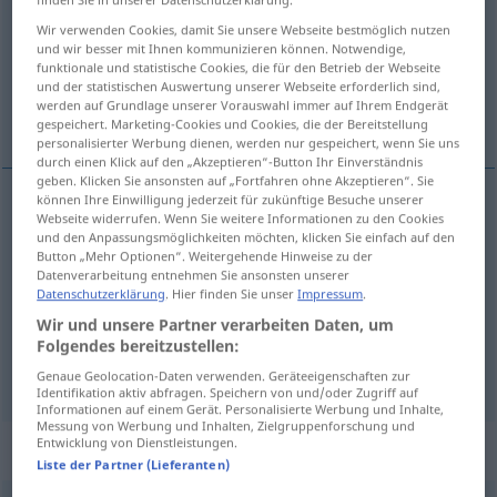
Wir verwenden Cookies, damit Sie unsere Webseite bestmöglich nutzen
Übersicht aller Übersetzungen
und wir besser mit Ihnen kommunizieren können. Notwendige,
(Für mehr Details die Übersetzung anklicken/antippen)
funktionale und statistische Cookies, die für den Betrieb der Webseite
und der statistischen Auswertung unserer Webseite erforderlich sind,
werden auf Grundlage unserer Vorauswahl immer auf Ihrem Endgerät
Dreck, Schund, Mist
gespeichert. Marketing-Cookies und Cookies, die der Bereitstellung
personalisierter Werbung dienen, werden nur gespeichert, wenn Sie uns
durch einen Klick auf den „Akzeptieren“-Button Ihr Einverständnis
geben. Klicken Sie ansonsten auf „Fortfahren ohne Akzeptieren“. Sie
können Ihre Einwilligung jederzeit für zukünftige Besuche unserer
Webseite widerrufen. Wenn Sie weitere Informationen zu den Cookies
Dreck
m
skidt
und den Anpassungsmöglichkeiten möchten, klicken Sie einfach auf den
Button „Mehr Optionen“. Weitergehende Hinweise zu der
Datenverarbeitung entnehmen Sie ansonsten unserer
Schund
m
skidt
Datenschutzerklärung
. Hier finden Sie unser
Impressum
.
Wir und unsere Partner verarbeiten Daten, um
Mist
m
skidt
Folgendes bereitzustellen:
Genaue Geolocation-Daten verwenden. Geräteeigenschaften zur
Identifikation aktiv abfragen. Speichern von und/oder Zugriff auf
Informationen auf einem Gerät. Personalisierte Werbung und Inhalte,
Messung von Werbung und Inhalten, Zielgruppenforschung und
Entwicklung von Dienstleistungen.
„skidt“
: adjektiv, tillægsord
Liste der Partner (Lieferanten)