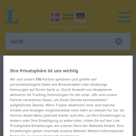
Dänisch-Deutsch Wörterbuch
skidt
Ihre Privatsphäre ist uns wichtig
Dänisch-Deutsch Übersetzung für
Wir und unsere
716
-Partner speichern und greifen auf
"skidt"
personenbezogene Daten wie Browserdaten oder eindeutige
Kennungen auf Ihrem Gerät zu. Durch Auswahl von Akzeptieren
aktivieren Sie Tracking-Technologien für die unter „Wir und unsere
Partner verarbeiten Daten, um Ihnen Dienste bereitzustellen“
"skidt" Deutsch Übersetzung
aufgeführten Zwecke. Wenn Tracker deaktiviert sind, sind manche
Inhalte und Anzeigen möglicherweise nicht mehr so relevant für Sie. Sie
können dieses Menü jederzeit wieder aufrufen, um Ihre Einstellungen zu
„skidt“
: substantiv, navneord
ändern oder Ihre Einwilligung zu widerrufen, indem Sie auf den Link
Privatsphäre-Einstellungen am unteren Rand der Webseite klicken. Ihre
Einstellungen gelten innerhalb unseres Website. Weitere Informationen
skidt
[sgid]
su
<
-et
>
finden Sie in unserer Datenschutzerklärung.