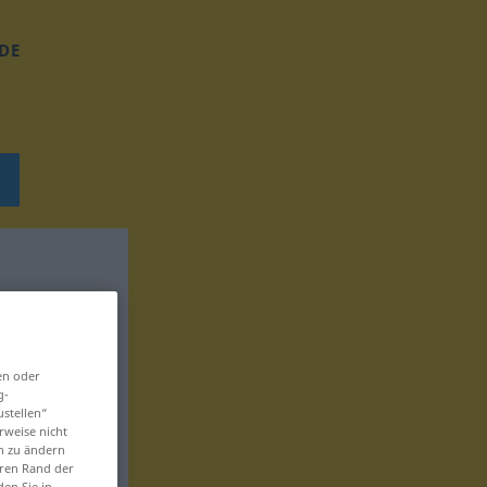
DE
en oder
g-
ustellen“
rweise nicht
en zu ändern
eren Rand der
den Sie in