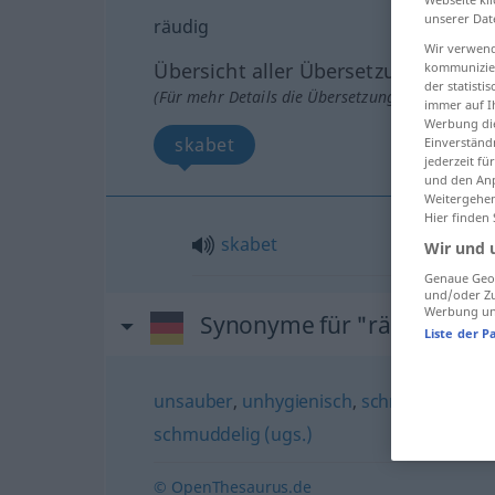
unserer Dat
räudig
Wir verwend
Übersicht aller Übersetzungen
kommunizier
der statist
(Für mehr Details die Übersetzung anklicken/an
immer auf I
Werbung die
skabet
Einverständ
jederzeit f
und den Anp
Weitergehen
Hier finden
skabet
Wir und 
Genaue Geol
und/oder Zu
Werbung und
Synonyme für "räudig"
Liste der P
unsauber
,
unhygienisch
,
schmutzig (Hau
schmuddelig (ugs.)
© OpenThesaurus.de