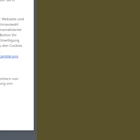
er Webseite und
 Vorauswahl
sonalisierter
Button Ihr
Einwilligung
zu den Cookies
.
zerklärung
.
eichern von
sung von