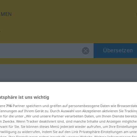
HMEN
Übersetzen
für "räudig"
atsphäre ist uns wichtig
sere
716
-Partner speichern und greifen auf personenbezogene Daten wie Browserdat
Kennungen auf Ihrem Gerät zu. Durch Auswahl von Akzeptieren aktivieren Sie Trackin
n für die unter „Wir und unsere Partner verarbeiten Daten, um Ihnen Dienste bereitz
n Zwecke. Wenn Tracker deaktiviert sind, sind manche Inhalte und Anzeigen mögliche
evant für Sie. Sie können dieses Menü jederzeit wieder aufrufen, um Ihre Einstellung
inwilligung zu widerrufen, indem Sie auf den Link Privatsphäre-Einstellungen am unt
cken. Ihre Einstellungen gelten innerhalb unseres Website. Weitere Informationen fin