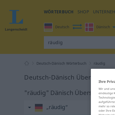
WÖRTERBUCH
SHOP
UNTERNE
Deutsch
Dänisch
Deutsch-Dänisch Wörterbuch
räudig
Deutsch-Dänisch Übersetzung 
Ihre Priv
Wir und un
"räudig" Dänisch Übersetzung
eindeutige 
Technologie
aufgeführte
„räudig“
mehr so rel
oder Ihre E
Webseite kli