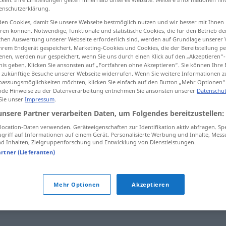
enschutzerklärung.
en Cookies, damit Sie unsere Webseite bestmöglich nutzen und wir besser mit Ihnen
en können. Notwendige, funktionale und statistische Cookies, die für den Betrieb d
ischen Auswertung unserer Webseite erforderlich sind, werden auf Grundlage unserer
tippen)
hrem Endgerät gespeichert. Marketing-Cookies und Cookies, die der Bereitstellung per
nen, werden nur gespeichert, wenn Sie uns durch einen Klick auf den „Akzeptieren“-
nis geben. Klicken Sie ansonsten auf „Fortfahren ohne Akzeptieren“. Sie können Ihre 
ür zukünftige Besuche unserer Webseite widerrufen. Wenn Sie weitere Informationen 
assungsmöglichkeiten möchten, klicken Sie einfach auf den Button „Mehr Optionen“
de Hinweise zu der Datenverarbeitung entnehmen Sie ansonsten unserer
Datenschut
 Sie unser
Impressum
.
räudig
unsere Partner verarbeiten Daten, um Folgendes bereitzustellen:
ocation-Daten verwenden. Geräteeigenschaften zur Identifikation aktiv abfragen. Sp
griff auf Informationen auf einem Gerät. Personalisierte Werbung und Inhalte, Mes
 Inhalten, Zielgruppenforschung und Entwicklung von Dienstleistungen.
artner (Lieferanten)
ptform)
,
dreckig
,
schmierig
,
ranzig (ugs.)
,
unrein
,
schäbig
,
Mehr Optionen
Akzeptieren