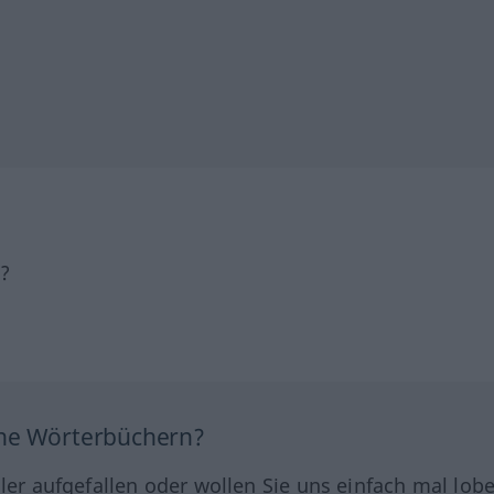
h?
ine Wörterbüchern?
hler aufgefallen oder wollen Sie uns einfach mal lob