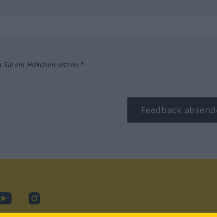
m Sie ein Häkchen setzen.*
Feedback absend
ook
YouTube
Instagram