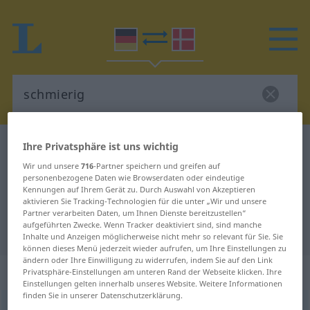
Ihre Privatsphäre ist uns wichtig
Deutsch-Dänisch Wörterbuch
schmierig
Deutsch-Dänisch Übersetzung für
Wir und unsere
716
-Partner speichern und greifen auf
personenbezogene Daten wie Browserdaten oder eindeutige
"schmierig"
Kennungen auf Ihrem Gerät zu. Durch Auswahl von Akzeptieren
aktivieren Sie Tracking-Technologien für die unter „Wir und unsere
Partner verarbeiten Daten, um Ihnen Dienste bereitzustellen“
aufgeführten Zwecke. Wenn Tracker deaktiviert sind, sind manche
"schmierig" Dänisch Übersetzung
Inhalte und Anzeigen möglicherweise nicht mehr so relevant für Sie. Sie
können dieses Menü jederzeit wieder aufrufen, um Ihre Einstellungen zu
ändern oder Ihre Einwilligung zu widerrufen, indem Sie auf den Link
„schmierig“
Privatsphäre-Einstellungen am unteren Rand der Webseite klicken. Ihre
Einstellungen gelten innerhalb unseres Website. Weitere Informationen
finden Sie in unserer Datenschutzerklärung.
schmierig