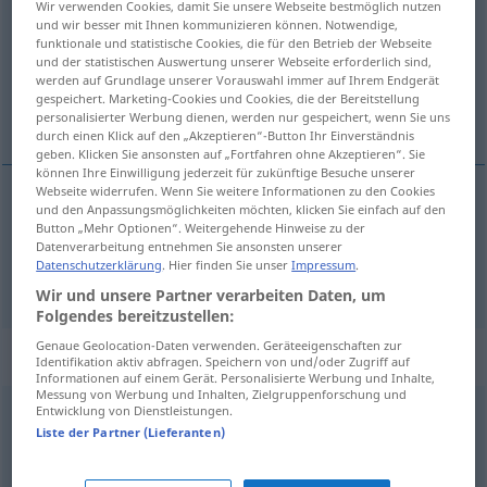
Wir verwenden Cookies, damit Sie unsere Webseite bestmöglich nutzen
und wir besser mit Ihnen kommunizieren können. Notwendige,
Übersicht aller Übersetzungen
funktionale und statistische Cookies, die für den Betrieb der Webseite
und der statistischen Auswertung unserer Webseite erforderlich sind,
(Für mehr Details die Übersetzung anklicken/antippen)
werden auf Grundlage unserer Vorauswahl immer auf Ihrem Endgerät
gespeichert. Marketing-Cookies und Cookies, die der Bereitstellung
fedtet, usoigneret
personalisierter Werbung dienen, werden nur gespeichert, wenn Sie uns
durch einen Klick auf den „Akzeptieren“-Button Ihr Einverständnis
geben. Klicken Sie ansonsten auf „Fortfahren ohne Akzeptieren“. Sie
können Ihre Einwilligung jederzeit für zukünftige Besuche unserer
Webseite widerrufen. Wenn Sie weitere Informationen zu den Cookies
und den Anpassungsmöglichkeiten möchten, klicken Sie einfach auf den
fedtet
a.
schmierig
FIG
Button „Mehr Optionen“. Weitergehende Hinweise zu der
Datenverarbeitung entnehmen Sie ansonsten unserer
Datenschutzerklärung
. Hier finden Sie unser
Impressum
.
usoigneret
schmierig
ungepflegt
Wir und unsere Partner verarbeiten Daten, um
Folgendes bereitzustellen:
Genaue Geolocation-Daten verwenden. Geräteeigenschaften zur
Synonyme für "schmierig"
Identifikation aktiv abfragen. Speichern von und/oder Zugriff auf
Informationen auf einem Gerät. Personalisierte Werbung und Inhalte,
Messung von Werbung und Inhalten, Zielgruppenforschung und
Entwicklung von Dienstleistungen.
anzüglich
,
pikant
,
frivol
,
schlüpfrig
,
unanständig
,
Liste der Partner (Lieferanten)
zweideutig