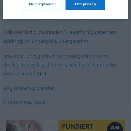
Mehr Optionen
Akzeptieren
schleimig (ugs.)
,
honigsüß (lächeln / tun) (ugs.)
,
scheißfreundlich (derb)
,
heuchlerisch
,
schmeichelhaft
indiskret
,
lästig
,
zudringlich (Hauptform)
,
penetrant
,
aufdringlich
,
anhänglich
,
unangenehm
unsauber
,
unhygienisch
,
schmutzig (Hauptform)
,
dreckig
,
ranzig (ugs.)
,
unrein
,
schäbig
,
schmuddelig
(ugs.)
,
räudig (ugs.)
ölig
,
schleimig
,
glitschig
© OpenThesaurus.de