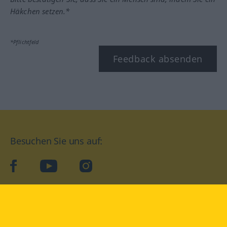
Häkchen setzen.*
*Pflichtfeld
Feedback absenden
Besuchen Sie uns auf:
facebook
YouTube
Instagram
Langenscheidt