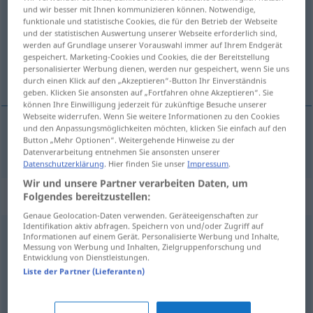
und wir besser mit Ihnen kommunizieren können. Notwendige,
funktionale und statistische Cookies, die für den Betrieb der Webseite
Übersicht aller Übersetzungen
und der statistischen Auswertung unserer Webseite erforderlich sind,
(Für mehr Details die Übersetzung anklicken/antippen)
werden auf Grundlage unserer Vorauswahl immer auf Ihrem Endgerät
gespeichert. Marketing-Cookies und Cookies, die der Bereitstellung
personalisierter Werbung dienen, werden nur gespeichert, wenn Sie uns
påtrængende, nærgående
durch einen Klick auf den „Akzeptieren“-Button Ihr Einverständnis
geben. Klicken Sie ansonsten auf „Fortfahren ohne Akzeptieren“. Sie
können Ihre Einwilligung jederzeit für zukünftige Besuche unserer
Webseite widerrufen. Wenn Sie weitere Informationen zu den Cookies
und den Anpassungsmöglichkeiten möchten, klicken Sie einfach auf den
Button „Mehr Optionen“. Weitergehende Hinweise zu der
påtrængende
,
nærgående
aufdringlich
Datenverarbeitung entnehmen Sie ansonsten unserer
Datenschutzerklärung
. Hier finden Sie unser
Impressum
.
Wir und unsere Partner verarbeiten Daten, um
Synonyme für "aufdringlich"
Folgendes bereitzustellen:
Genaue Geolocation-Daten verwenden. Geräteeigenschaften zur
Identifikation aktiv abfragen. Speichern von und/oder Zugriff auf
Informationen auf einem Gerät. Personalisierte Werbung und Inhalte,
stark
,
durchdringend
,
penetrant
Messung von Werbung und Inhalten, Zielgruppenforschung und
Entwicklung von Dienstleistungen.
Liste der Partner (Lieferanten)
marktschreierisch