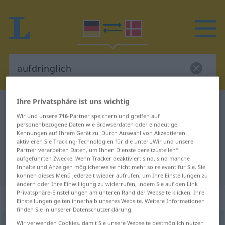
Ihre Privatsphäre ist uns wichtig
Deutsch-Dänisch Wörterbuch
aufdringlich
Wir und unsere
716
-Partner speichern und greifen auf
Deutsch-Dänisch Übersetzung für
personenbezogene Daten wie Browserdaten oder eindeutige
Kennungen auf Ihrem Gerät zu. Durch Auswahl von Akzeptieren
"aufdringlich"
aktivieren Sie Tracking-Technologien für die unter „Wir und unsere
Partner verarbeiten Daten, um Ihnen Dienste bereitzustellen“
aufgeführten Zwecke. Wenn Tracker deaktiviert sind, sind manche
"aufdringlich" Dänisch Übersetzung
Inhalte und Anzeigen möglicherweise nicht mehr so relevant für Sie. Sie
können dieses Menü jederzeit wieder aufrufen, um Ihre Einstellungen zu
ändern oder Ihre Einwilligung zu widerrufen, indem Sie auf den Link
Privatsphäre-Einstellungen am unteren Rand der Webseite klicken. Ihre
„aufdringlich“
Einstellungen gelten innerhalb unseres Website. Weitere Informationen
finden Sie in unserer Datenschutzerklärung.
aufdringlich
Wir verwenden Cookies, damit Sie unsere Webseite bestmöglich nutzen