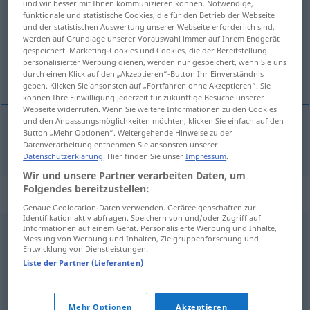
und wir besser mit Ihnen kommunizieren können. Notwendige,
funktionale und statistische Cookies, die für den Betrieb der Webseite
Übersicht aller Übersetzungen
und der statistischen Auswertung unserer Webseite erforderlich sind,
werden auf Grundlage unserer Vorauswahl immer auf Ihrem Endgerät
(Für mehr Details die Übersetzung anklicken/antippen)
gespeichert. Marketing-Cookies und Cookies, die der Bereitstellung
personalisierter Werbung dienen, werden nur gespeichert, wenn Sie uns
ukysk
durch einen Klick auf den „Akzeptieren“-Button Ihr Einverständnis
geben. Klicken Sie ansonsten auf „Fortfahren ohne Akzeptieren“. Sie
können Ihre Einwilligung jederzeit für zukünftige Besuche unserer
Webseite widerrufen. Wenn Sie weitere Informationen zu den Cookies
und den Anpassungsmöglichkeiten möchten, klicken Sie einfach auf den
Button „Mehr Optionen“. Weitergehende Hinweise zu der
ukysk
unkeusch
Datenverarbeitung entnehmen Sie ansonsten unserer
Datenschutzerklärung
. Hier finden Sie unser
Impressum
.
Wir und unsere Partner verarbeiten Daten, um
Folgendes bereitzustellen:
Synonyme für "unkeusch"
Genaue Geolocation-Daten verwenden. Geräteeigenschaften zur
Identifikation aktiv abfragen. Speichern von und/oder Zugriff auf
Informationen auf einem Gerät. Personalisierte Werbung und Inhalte,
Messung von Werbung und Inhalten, Zielgruppenforschung und
schmutzig (fig.)
,
dreckig (ugs., fig.)
,
anstößig
,
unzüchtig
,
Entwicklung von Dienstleistungen.
zotig
,
schweinisch (ugs.)
,
unsittlich
,
unanständig
,
obszön
Liste der Partner (Lieferanten)
© OpenThesaurus.de
Mehr Optionen
Akzeptieren