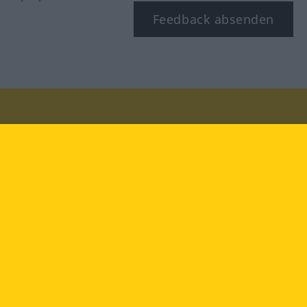
Feedback absenden
Besuchen Sie uns auf:
facebook
YouTube
Instagram
Langenscheidt
NUTZUNGSBEDINGUNGEN