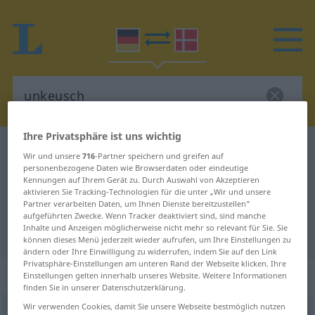
Ihre Privatsphäre ist uns wichtig
Deutsch-Dänisch Wörterbuch
unkeusch
Wir und unsere
716
-Partner speichern und greifen auf
Deutsch-Dänisch Übersetzung für
personenbezogene Daten wie Browserdaten oder eindeutige
Kennungen auf Ihrem Gerät zu. Durch Auswahl von Akzeptieren
"unkeusch"
aktivieren Sie Tracking-Technologien für die unter „Wir und unsere
Partner verarbeiten Daten, um Ihnen Dienste bereitzustellen“
aufgeführten Zwecke. Wenn Tracker deaktiviert sind, sind manche
Inhalte und Anzeigen möglicherweise nicht mehr so relevant für Sie. Sie
"unkeusch" Dänisch Übersetzung
können dieses Menü jederzeit wieder aufrufen, um Ihre Einstellungen zu
ändern oder Ihre Einwilligung zu widerrufen, indem Sie auf den Link
Privatsphäre-Einstellungen am unteren Rand der Webseite klicken. Ihre
„unkeusch“
Einstellungen gelten innerhalb unseres Website. Weitere Informationen
finden Sie in unserer Datenschutzerklärung.
Wir verwenden Cookies, damit Sie unsere Webseite bestmöglich nutzen
unkeusch